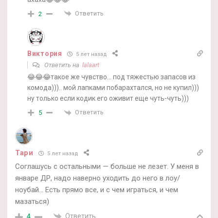
Ответить
2
Виктория
5 лет назад
Ответить на
lalaart
😂😂😂такое же чувство… под тяжестью запасов из
комода))).. мой лапками побарахтался, но не купил)))
ну только если кодик его оживит еще чуть-чуть)))
Ответить
5
Тари
5 лет назад
Соглашусь с остальными — больше не лезет. У меня в
январе ДР, надо наверно уходить до него в лоу/
ноубай… Есть прямо все, и с чем играться, и чем
мазаться)
Ответить
4