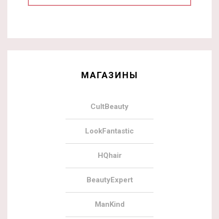
МАГАЗИНЫ
CultBeauty
LookFantastic
HQhair
BeautyExpert
ManKind