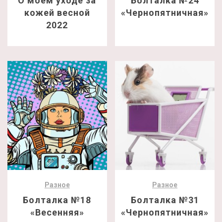
О моем уходе за
Болталка №24
кожей весной
«Чернопятничная»
2022
Разное
Разное
Болталка №18
Болталка №31
«Весенняя»
«Чернопятничная»