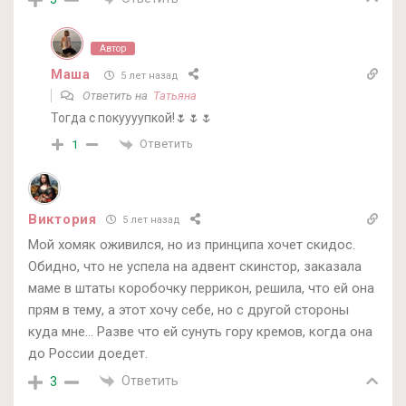
Автор
Маша
5 лет назад
Ответить на
Татьяна
Тогда с покуууупкой!🌷🌷🌷
Ответить
1
Виктория
5 лет назад
Мой хомяк оживился, но из принципа хочет скидос.
Обидно, что не успела на адвент скинстор, заказала
маме в штаты коробочку перрикон, решила, что ей она
прям в тему, а этот хочу себе, но с другой стороны
куда мне… Разве что ей сунуть гору кремов, когда она
до России доедет.
Ответить
3