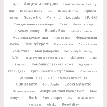
Акции и скидки
Lookfantastic Beauty
4/5
Box
Sephora
Dr Dennis Gross
Beauty Heroes
Ren
Space NK
HQHair
Mankind
LoveLula
Elemis
Рождественские наборы
Тени
Маска для лица
Beauty Box
Charlotte Tilbury
Natasha Denona
Новинки косметики
Нормальная
Huda Beauty
BeautyExpert
кожа
Сухая кожа
Английская
Мои фавориты
косметика
CultBeauty Goody Bag
5/5
SkinStore
Рождественские наборы 2021
Drunk
Комбинированная кожа
Адвент-
Elephant
календари
Органическое\натуральное
Omorovicza
Жирная кожа
3/5
Anastasia Beverly Hills
CultBeauty
Lookfantastic
Gold Apple
Американская косметика
Мои
Черная пятница
Feelunique
покупки
Iherb
Ile de Beaute
2/5
BeautyBay
Alyaka
Hourglass