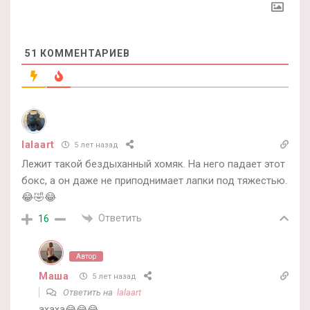
51
КОММЕНТАРИЕВ
lalaart
5 лет назад
Лежит такой бездыханный хомяк. На него падает этот
бокс, а он даже не приподнимает лапки под тяжестью.
😂🤣😂
Ответить
16
Автор
Маша
5 лет назад
Ответить на
lalaart
ахаха😂😂😂