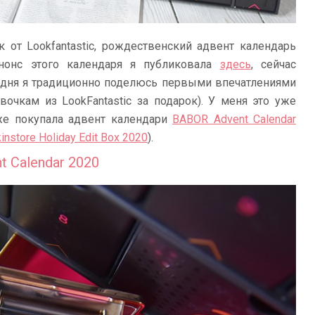
 от Lookfantastic, рождественский адвент календарь
 (анонс этого календаря я публиковала
здесь
, сейчас
егодня я традиционно поделюсь первыми впечатлениями
вочкам из LookFantastic за подарок). У меня это уже
кже покупала адвент календари
BABOR Advent Calendar
instore Holiday Edit Box 2020
).
t Calendar 2020