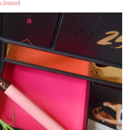
s Orgasm
).