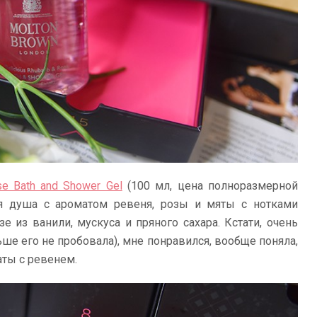
se Bath and Shower Gel
(100 мл, цена полноразмерной
ля душа с ароматом ревеня, розы и мяты с нотками
е из ванили, мускуса и пряного сахара. Кстати, очень
ьше его не пробовала), мне понравился, вообще поняла,
аты с ревенем.