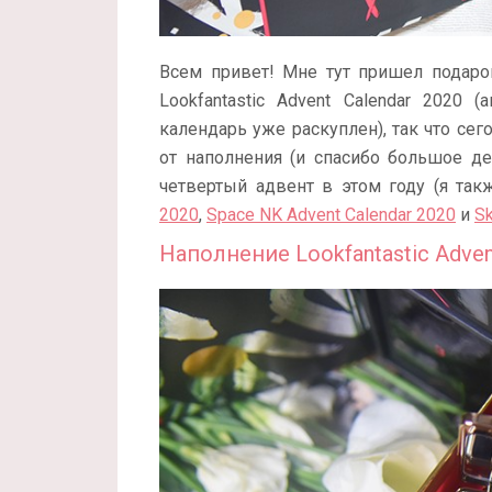
Всем привет! Мне тут пришел подарок
Lookfantastic Advent Calendar 2020
календарь уже раскуплен), так что с
от наполнения (и спасибо большое де
четвертый адвент в этом году (я та
2020
,
Space NK Advent Calendar 2020
и
Sk
Наполнение Lookfantastic Adven