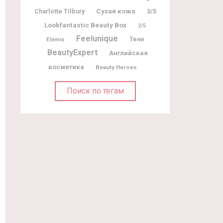
Charlotte Tilbury
Сухая кожа
3/5
Lookfantastic Beauty Box
2/5
Feelunique
Elemis
Тени
BeautyExpert
Английская
косметика
Beauty Heroes
Поиск по тегам