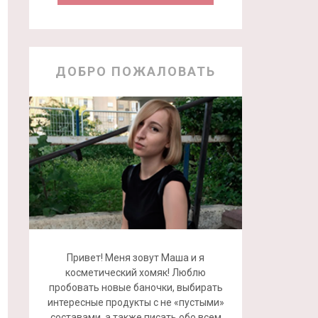
ДОБРО ПОЖАЛОВАТЬ
Привет! Меня зовут Маша и я
косметический хомяк! Люблю
пробовать новые баночки, выбирать
интересные продукты с не «пустыми»
составами, а также писать обо всем