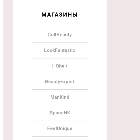
МАГАЗИНЫ
CultBeauty
LookFantastic
HQhair
BeautyExpert
ManKind
SpaceNK
FeelUnique