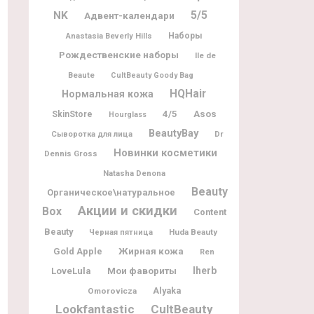
5/5
NK
Адвент-календари
Наборы
Anastasia Beverly Hills
Рождественские наборы
Ile de
Beaute
CultBeauty Goody Bag
HQHair
Нормальная кожа
4/5
Asos
SkinStore
Hourglass
BeautyBay
Dr
Сыворотка для лица
Новинки косметики
Dennis Gross
Natasha Denona
Beauty
Органическое\натуральное
Акции и скидки
Box
Content
Beauty
Huda Beauty
Черная пятница
Жирная кожа
Gold Apple
Ren
Мои фавориты
Iherb
LoveLula
Alyaka
Omorovicza
Lookfantastic
CultBeauty