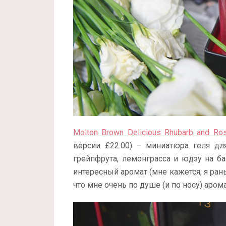
Molton Brown Delicious Rhubarb and Ro
версии £22.00) – миниатюра геля д
грейпфрута, лемонграсса и юдзу на баз
интересный аромат (мне кажется, я ран
что мне очень по душе (и по носу) аром