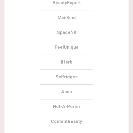
BeautyExpert
ManKind
SpaceNK
FeelUnique
iHerb
Selfridges
Asos
Net-A-Porter
ContentBeauty