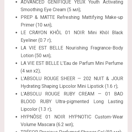
ADVANCED GÉNIFIQUE YEUX Youth Activating
Smoothing Eye Cream (5 мл);
PREP & MATTE Refreshing Mattifying Make-up
Primer (10 мл);
LE CRAYON KHÔL 01 NOIR Mini Khôl Black
Eyeliner (0.7 г);
LA VIE EST BELLE Nourishing Fragrance-Body
Lotion (50 мл);
LA VIE EST BELLE L’Eau de Parfum Mini Perfume
(4 мл х2);
L’ABSOLU ROUGE SHEER — 202 NUIT & JOUR
Hydrating Shaping Lipcolor Mini Lipstick (1.6 г);
L’ABSOLU ROUGE RUBY CREAM — 01 BAD
BLOOD RUBY Ultra-pigmented Long Lasting
Lipcolor (1.3 г);
HYPNÔSE 01 NOIR HYPNOTIC Custom-Wear
Volume Mascara (6.2 мл);