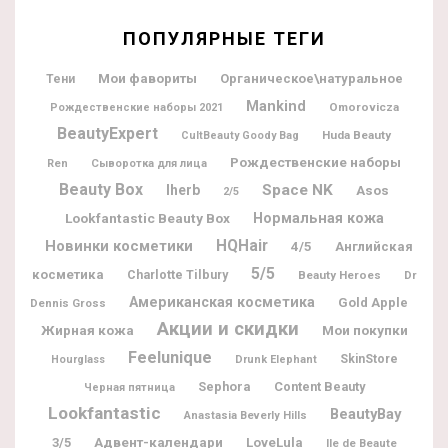
ПОПУЛЯРНЫЕ ТЕГИ
Мои фавориты
Органическое\натуральное
Тени
Mankind
Omorovicza
Рождественские наборы 2021
BeautyExpert
Huda Beauty
CultBeauty Goody Bag
Рождественские наборы
Ren
Сыворотка для лица
Beauty Box
Space NK
Iherb
Asos
2/5
Lookfantastic Beauty Box
Нормальная кожа
Новинки косметики
HQHair
4/5
Английская
5/5
косметика
Charlotte Tilbury
Beauty Heroes
Dr
Американская косметика
Gold Apple
Dennis Gross
Акции и скидки
Жирная кожа
Мои покупки
Feelunique
SkinStore
Hourglass
Drunk Elephant
Sephora
Content Beauty
Черная пятница
Lookfantastic
BeautyBay
Anastasia Beverly Hills
Адвент-календари
3/5
LoveLula
Ile de Beaute