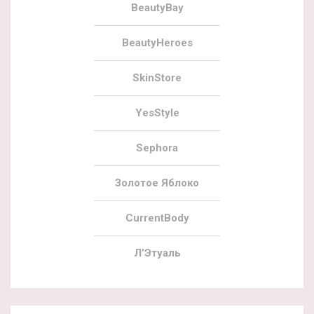
BeautyBay
BeautyHeroes
SkinStore
YesStyle
Sephora
Золотое Яблоко
CurrentBody
Л’Этуаль