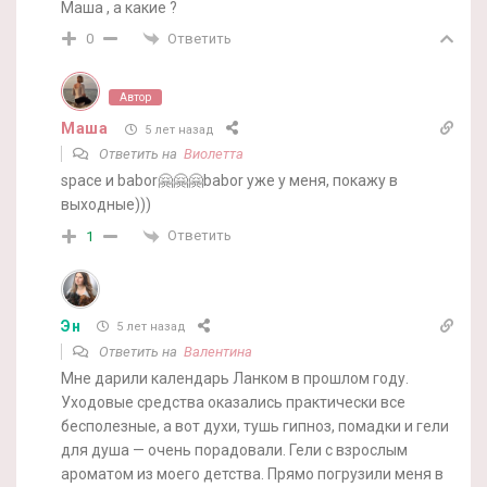
Маша , а какие ?
Ответить
0
Автор
Маша
5 лет назад
Ответить на
Виолетта
space и babor🤗🤗🤗babor уже у меня, покажу в
выходные)))
Ответить
1
Эн
5 лет назад
Ответить на
Валентина
Мне дарили календарь Ланком в прошлом году.
Уходовые средства оказались практически все
бесполезные, а вот духи, тушь гипноз, помадки и гели
для душа — очень порадовали. Гели с взрослым
ароматом из моего детства. Прямо погрузили меня в