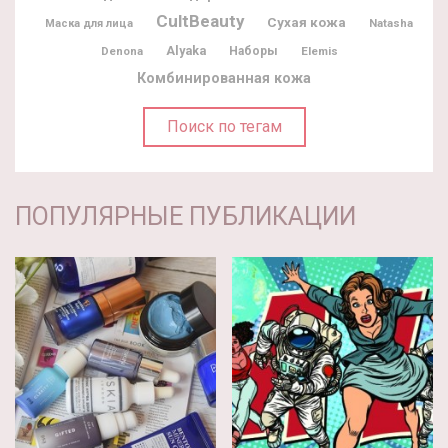
CultBeauty
Сухая кожа
Natasha
Маска для лица
Alyaka
Denona
Наборы
Elemis
Комбинированная кожа
Поиск по тегам
ПОПУЛЯРНЫЕ ПУБЛИКАЦИИ