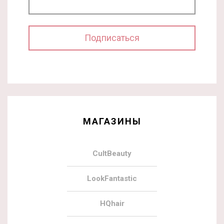
МАГАЗИНЫ
CultBeauty
LookFantastic
HQhair