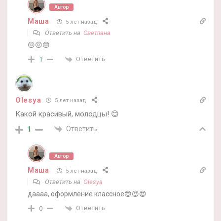
Автор
Маша
5 лет назад
Ответить на
Светлана
😔😔😔
Ответить
1
Olesya
5 лет назад
Какой красивый, молодцы! 😊
Ответить
1
Автор
Маша
5 лет назад
Ответить на
Olesya
даааа, оформление классное😍😍😍
Ответить
0