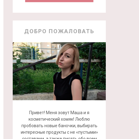
ДОБРО ПОЖАЛОВАТЬ
Привет! Меня зовут Маша и я
косметический хомяк! Люблю
пробовать новые баночки, выбирать
интересные продукты с не «пустыми»
составами, а также писать обо всем