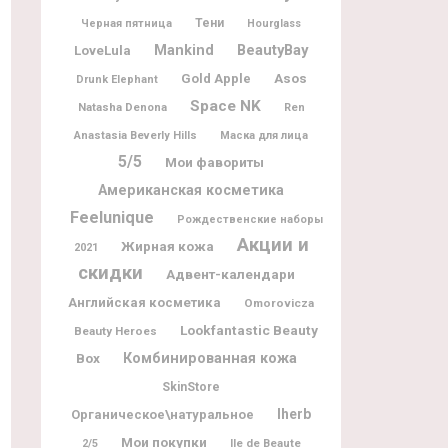
Тени
Черная пятница
Hourglass
BeautyBay
Mankind
LoveLula
Gold Apple
Asos
Drunk Elephant
Space NK
Natasha Denona
Ren
Anastasia Beverly Hills
Маска для лица
5/5
Мои фавориты
Американская косметика
Feelunique
Рождественские наборы
Акции и
Жирная кожа
2021
скидки
Адвент-календари
Английская косметика
Omorovicza
Lookfantastic Beauty
Beauty Heroes
Box
Комбинированная кожа
SkinStore
Iherb
Органическое\натуральное
Мои покупки
Ile de Beaute
2/5