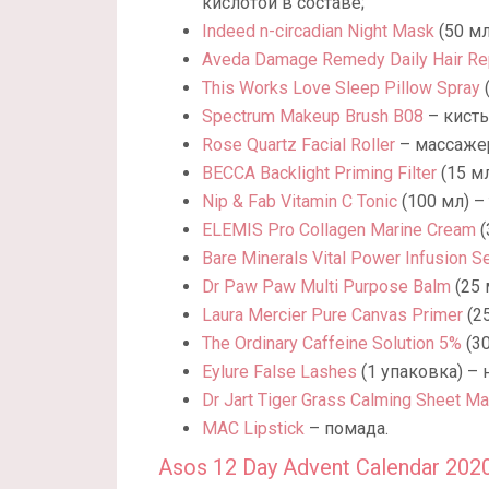
кислотой в составе;
Indeed n-circadian Night Mask
(50 мл
Aveda Damage Remedy Daily Hair Re
This Works Love Sleep Pillow Spray
(
Spectrum Makeup Brush B08
– кисть
Rose Quartz Facial Roller
– массажер
BECCA Backlight Priming Filter
(15 м
Nip & Fab Vitamin C Tonic
(100 мл) –
ELEMIS Pro Collagen Marine Cream
(
Bare Minerals Vital Power Infusion S
Dr Paw Paw Multi Purpose Balm
(25 
Laura Mercier Pure Canvas Primer
(2
The Ordinary Caffeine Solution 5%
(30
Eylure False Lashes
(1 упаковка) –
Dr Jart Tiger Grass Calming Sheet M
MAC Lipstick
– помада.
Asos 12 Day Advent Calendar 202