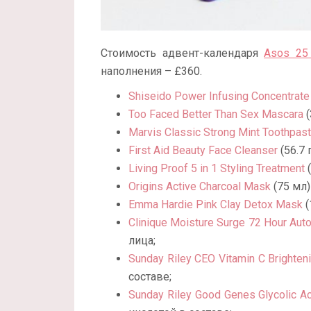
Стоимость адвент-календаря
Asos 25 
наполнения – £360.
Shiseido Power Infusing Concentrate
Too Faced Better Than Sex Mascara
(
Marvis Classic Strong Mint Toothpas
First Aid Beauty Face Cleanser
(56.7 
Living Proof 5 in 1 Styling Treatment
(
Origins Active Charcoal Mask
(75 мл)
Emma Hardie Pink Clay Detox Mask
(
Clinique Moisture Surge 72 Hour Auto
лица;
Sunday Riley CEO Vitamin C Brighten
составе;
Sunday Riley Good Genes Glycolic Ac