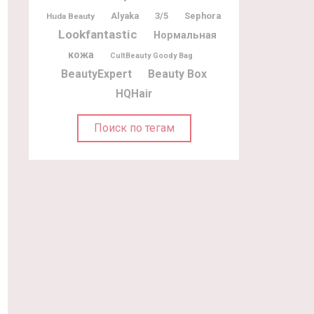
Alyaka
3/5
Sephora
Huda Beauty
Lookfantastic
Нормальная
кожа
CultBeauty Goody Bag
BeautyExpert
Beauty Box
HQHair
Поиск по тегам