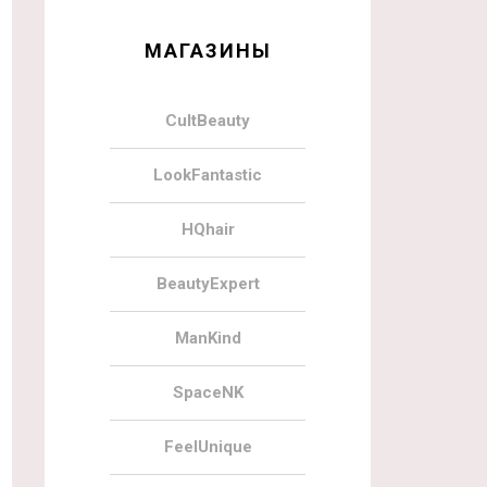
МАГАЗИНЫ
CultBeauty
LookFantastic
HQhair
BeautyExpert
ManKind
SpaceNK
FeelUnique