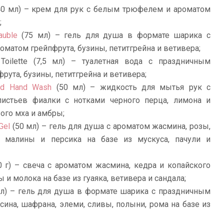
0 мл) – крем для рук с белым трюфелем и ароматом
;
auble
(75 мл) – гель для душа в формате шарика с
атом грейпфрута, бузины, петитгрейна и ветивера;
e Toilette (7,5 мл) – туалетная вода с праздничным
ута, бузины, петитгрейна и ветивера;
uid Hand Wash
(50 мл) – жидкость для мытья рук с
 листьев фиалки с нотками черного перца, лимона и
вого мха и амбры;
Gel
(50 мл) – гель для душа с ароматом жасмина, розы,
, малины и персика на базе из мускуса, пачули и
 г) – свеча с ароматом жасмина, кедра и копайского
 и молока на базе из гуаяка, ветивера и сандала;
л) – гель для душа в формате шарика с праздничным
на, шафрана, элеми, сливы, полыни, рома на базе из