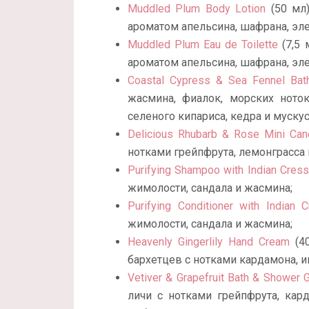
Muddled Plum Body Lotion
(50 мл)
ароматом апельсина, шафрана, элем
Muddled Plum Eau de Toilette
(7,5 
ароматом апельсина, шафрана, элем
Coastal Cypress & Sea Fennel Bat
жасмина, фиалок, морских ноток
селеного кипариса, кедра и мускус
Delicious Rhubarb & Rose Mini Can
нотками грейпфрута, лемонграсса и
Purifying Shampoo with Indian Cress
жимолости, сандала и жасмина;
Purifying Conditioner with Indian 
жимолости, сандала и жасмина;
Heavenly Gingerlily Hand Cream
(40
бархетцев с нотками кардамона, им
Vetiver & Grapefruit Bath & Shower 
личи с нотками грейпфрута, кар