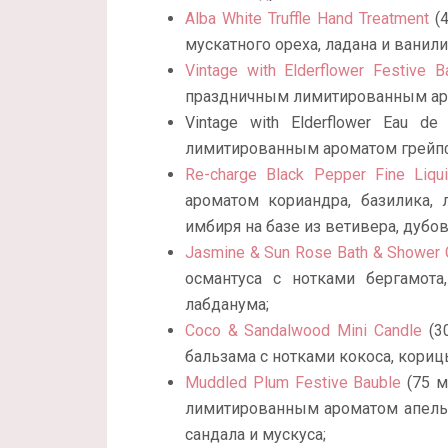
Alba White Truffle Hand Treatment
(4
мускатного ореха, ладана и ванили
Vintage with Elderflower Festive B
праздничным лимитированным аром
Vintage with Elderflower Eau d
лимитированным ароматом грейпфр
Re-charge Black Pepper Fine Liq
ароматом кориандра, базилика,
имбиря на базе из ветивера, дубо
Jasmine & Sun Rose Bath & Shower 
османтуса с нотками бергамота
лабданума;
Coco & Sandalwood Mini Candle
(30
бальзама с нотками кокоса, корицы
Muddled Plum Festive Bauble
(75 м
лимитированным ароматом апельси
сандала и мускуса;