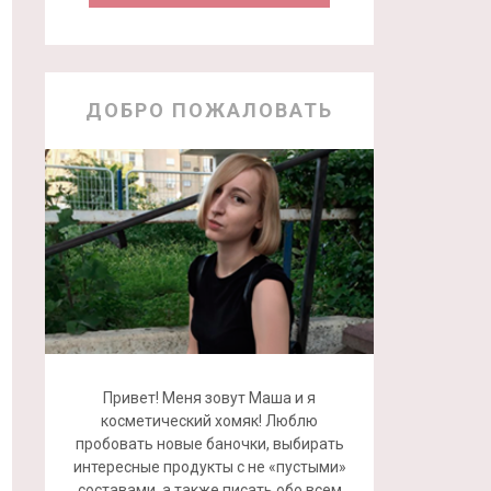
ДОБРО ПОЖАЛОВАТЬ
Привет! Меня зовут Маша и я
косметический хомяк! Люблю
пробовать новые баночки, выбирать
интересные продукты с не «пустыми»
составами, а также писать обо всем