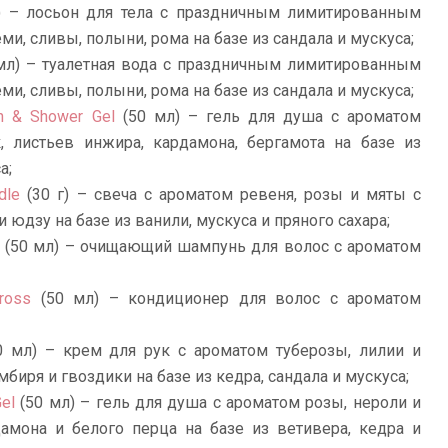
 – лосьон для тела с праздничным лимитированным
и, сливы, полыни, рома на базе из сандала и мускуса;
мл) – туалетная вода с праздничным лимитированным
и, сливы, полыни, рома на базе из сандала и мускуса;
h & Shower Gel
(50 мл) – гель для душа с ароматом
, листьев инжира, кардамона, бергамота на базе из
а;
dle
(30 г) – свеча с ароматом ревеня, розы и мяты с
 юдзу на базе из ванили, мускуса и пряного сахара;
(50 мл) – очищающий шампунь для волос с ароматом
Cross
(50 мл) – кондиционер для волос с ароматом
 мл) – крем для рук с ароматом туберозы, лилии и
биря и гвоздики на базе из кедра, сандала и мускуса;
Gel
(50 мл) – гель для душа с ароматом розы, нероли и
дамона и белого перца на базе из ветивера, кедра и