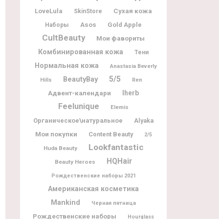
LoveLula
Сухая кожа
SkinStore
Asos
Gold Apple
Наборы
CultBeauty
Мои фавориты
Комбинированная кожа
Тени
Нормальная кожа
Anastasia Beverly
5/5
BeautyBay
Hills
Ren
Адвент-календари
Iherb
Feelunique
Elemis
Органическое\натуральное
Alyaka
Мои покупки
Content Beauty
2/5
Lookfantastic
Huda Beauty
HQHair
Beauty Heroes
Рождественские наборы 2021
Американская косметика
Mankind
Черная пятница
Рождественские наборы
Hourglass