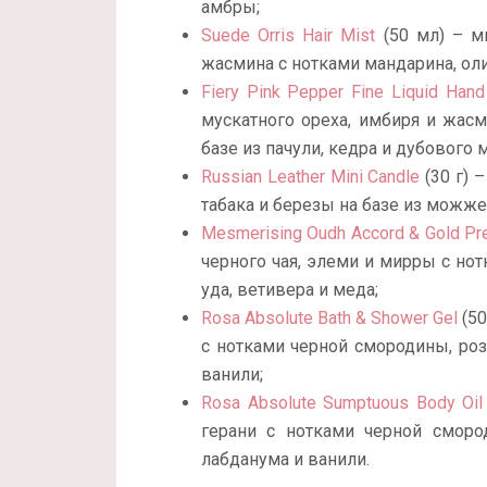
амбры;
Suede Orris Hair Mist
(50 мл) – м
жасмина с нотками мандарина, оли
Fiery Pink Pepper Fine Liquid Han
мускатного ореха, имбиря и жасм
базе из пачули, кедра и дубового м
Russian Leather Mini Candle
(30 г) 
табака и березы на базе из можже
Mesmerising Oudh Accord & Gold Pre
черного чая, элеми и мирры с нот
уда, ветивера и меда;
Rosa Absolute Bath & Shower Gel
(50
с нотками черной смородины, роз
ванили;
Rosa Absolute Sumptuous Body Oil
герани с нотками черной сморо
лабданума и ванили.