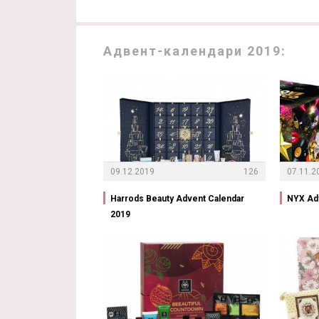
Адвент-календари 2019:
09.12.2019
126
07.11.2
Harrods Beauty Advent Calendar
NYX Ad
2019