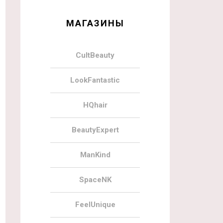
МАГАЗИНЫ
CultBeauty
LookFantastic
HQhair
BeautyExpert
ManKind
SpaceNK
FeelUnique