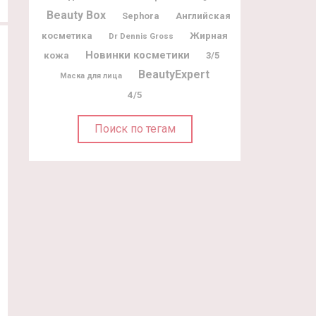
Beauty Box
Sephora
Английская
Жирная
косметика
Dr Dennis Gross
Новинки косметики
кожа
3/5
BeautyExpert
Маска для лица
4/5
Поиск по тегам
25.10.2019
111
18.10.2019
Dr. Barbara Sturm Advent Calendar
Rodial Advent Calendar 2019
2019