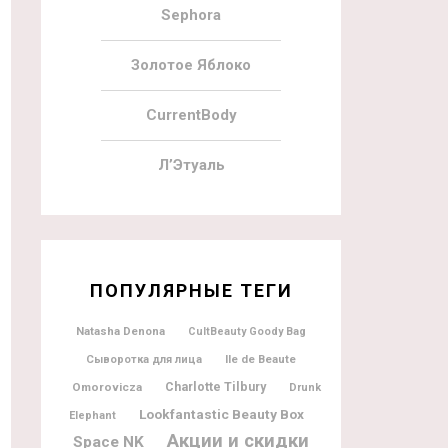
Sephora
Золотое Яблоко
CurrentBody
Л’Этуаль
ПОПУЛЯРНЫЕ ТЕГИ
Natasha Denona
CultBeauty Goody Bag
Ile de Beaute
Сыворотка для лица
Charlotte Tilbury
Omorovicza
Drunk
Lookfantastic Beauty Box
Elephant
Акции и скидки
Space NK