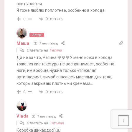
впитывается.
Я тоже люблю поплотнее, особенно в холода.
Ответить
0
Автор
Маша
7 лет назад
Ответить на
Регина
Да не за что, Регина!🌹🌹🌹У меня кожа в холода
тоже легкие текстуры не воспринимает, особенно
ноги, им вообще нужна только «тяжелая
артиллерия», зимой спасаюсь маслами для тела,
которы закрываю плотными кремами…
Ответить
0
Vlada
7 лет назад
↓
Ответить на
Татьяна
Коробка шикардос!)👍🏻