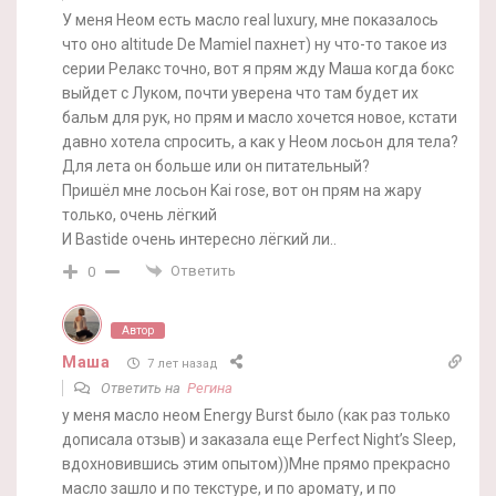
У меня Неом есть масло real luxury, мне показалось
что оно altitude De Mamiel пахнет) ну что-то такое из
серии Релакс точно, вот я прям жду Маша когда бокс
выйдет с Луком, почти уверена что там будет их
бальм для рук, но прям и масло хочется новое, кстати
давно хотела спросить, а как у Неом лосьон для тела?
Для лета он больше или он питательный?
Пришёл мне лосьон Kai rose, вот он прям на жару
только, очень лёгкий
И Bastide очень интересно лёгкий ли..
Ответить
0
Автор
Маша
7 лет назад
Ответить на
Регина
у меня масло неом Energy Burst было (как раз только
дописала отзыв) и заказала еще Perfect Night’s Sleep,
вдохновившись этим опытом))Мне прямо прекрасно
масло зашло и по текстуре, и по аромату, и по