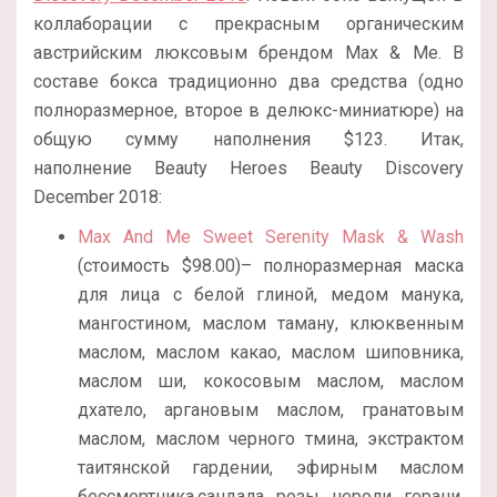
коллаборации с прекрасным органическим
австрийским люксовым брендом Max & Me. В
составе бокса традиционно два средства (одно
полноразмерное, второе в делюкс-миниатюре) на
общую сумму наполнения $123. Итак,
наполнение Beauty Heroes Beauty Discovery
December 2018:
Max And Me Sweet Serenity Mask & Wash
(стоимость $98.00)– полноразмерная маска
для лица с белой глиной, медом манука,
мангостином, маслом таману, клюквенным
маслом, маслом какао, маслом шиповника,
маслом ши, кокосовым маслом, маслом
дхатело, аргановым маслом, гранатовым
маслом, маслом черного тмина, экстрактом
таитянской гардении, эфирным маслом
бессмертника,сандала, розы, нероли, герани,