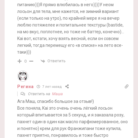
питанию)))Я прямо влюбилась в него))))У неом
лосьон для тела, мне кажется, не зимний вариант
(если только на утро), по крайней мере я на вечер
люблю потяжелее и попитальнее текстуры (bastide,
на мо вкус, поплотнее, но тоже не баттер, конечно)…
Kai вот, кстати, хочу взять весной, если он совсем
легкий, тогда перемещу его «в списке» на лето все-
таки)))
Ответить
0
Регина
7 лет назад
Ответить на
Маша
Ага Маш, спасибо большое за отзыв!)
Все поняла, Kai это очень очень лёгкий лосьон
который впитывается за 5 секунд, и я заказала розу,
пахнет один в один как масло парфюмерованное, оно
и понятно) крем для рук Франжипани тоже купила,
пахнет приятно, понравилось и тоже быстро