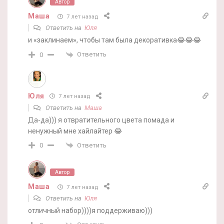
Автор
Маша
7 лет назад
Ответить на
Юля
и «заклинаем», чтобы там была декоративка😂😂😂
Ответить
0
Юля
7 лет назад
Ответить на
Маша
Да-да))) я отвратительного цвета помада и
ненужный мне хайлайтер 😂
Ответить
0
Автор
Маша
7 лет назад
Ответить на
Юля
отличный набор))))я поддерживаю)))