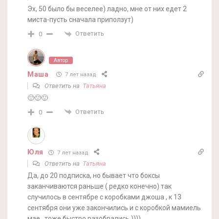
Эх, 50 было бы веселее) ладно, мне от них едет 2
миста-пусть сначала приползут)
Ответить
0
Автор
Маша
7 лет назад
Ответить на
Татьяна
🙂🙂🙂
Ответить
0
Юля
7 лет назад
Ответить на
Татьяна
Да, до 20 подписка, но бывает что боксы
заканчиваются раньше ( редко конечно) так
случилось в сентябре с коробками джоша , к 13
сентября они уже закончились и с коробкой мамиель
мае , тоже быстро разобрались ))))