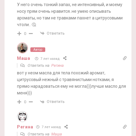
У него очень тонкий запах, не интенсивный, и моему
носу прям очень нравится..не умею описывать
ароматы, но там не травками пахнет а цитрусовыми
чтоли.. 🤔
Ответить
0
Автор
Маша
7 лет назад
Ответить на
Регина
вот у неом масла для тела похожий аромат,
цитрусовый нежный с травянистыми нотками, я
прямо нарадоваться ему не могла)))лучше масло для
меня)))
Ответить
0
Регина
7 лет назад
Ответить на
Маша