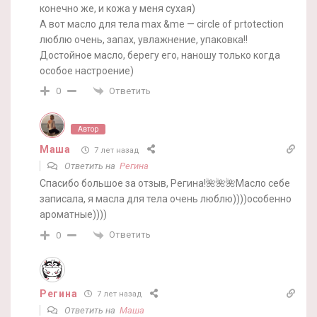
конечно же, и кожа у меня сухая)
А вот масло для тела max &me — circle of prtotection
люблю очень, запах, увлажнение, упаковка!!
Достойное масло, берегу его, наношу только когда
особое настроение)
Ответить
0
Автор
Маша
7 лет назад
Ответить на
Регина
Спасибо большое за отзыв, Регина!🌺🌺🌺Масло себе
записала, я масла для тела очень люблю))))особенно
ароматные))))
Ответить
0
Регина
7 лет назад
Ответить на
Маша