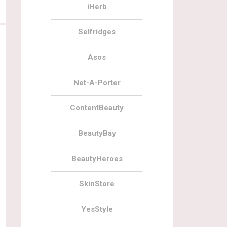
iHerb
Selfridges
Asos
Net-A-Porter
ContentBeauty
01.12.2021
4
01.10.2021
BeautyBay
Наполнение Beauty Heroes Beauty
Наполнение Beauty Heroes Beau
BeautyHeroes
Discovery December 2021
Discovery October 2021
SkinStore
YesStyle