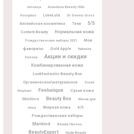
пятница
Anastasia Beverly Hills
LoveLula
Dr Dennis Gross
Hourglass
5/5
Английская косметика
Тени
Нормальная кожа
Content Beauty
Мои
Рождественские наборы 2021
фавориты
Gold Apple
Natasha
Акции и скидки
Denona
Комбинированная кожа
Lookfantastic Beauty Box
Органическое\натуральное
Drunk
Feelunique
Сухая кожа
Elephant
Beauty Box
SkinStore
Маска для
Жирная кожа
4/5
лица
Рождественские наборы
Mankind
Beauty Heroes
BeautyExpert
Huda Beauty