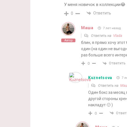
У меня новичок в коллекции😂
Ответить
0
Маша
7 лет назад
Ответить на
Vlada
Автор
блин, я прямо хочу этот
один (на один не выгодн
раз больше всего интер
Ответить
0
Kuznetsova
7 л
Ответить на
Ма
Один бокс за месяц 
другой стороны хрен 
накладут 🙂 )
Ответ
0