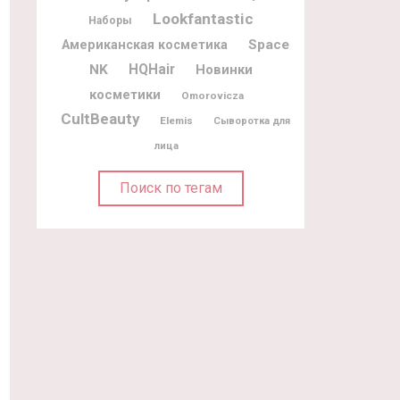
Lookfantastic
Наборы
Space
Американская косметика
NK
HQHair
Новинки
косметики
Omorovicza
CultBeauty
Elemis
Сыворотка для
лица
Поиск по тегам