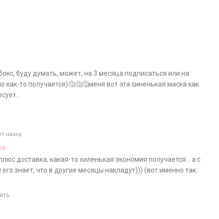
 бокс, буду думать, может, на 3 месяца подписаться или на
о как-то получается)🤔🤔🤔меня вот эта синенькая маска как
есует…
ет назад
ша
плюс доставка, какая-то хиленькая экономия получается… а с
его знает, что в другие месяцы накладут))) (вот именно так:
ить