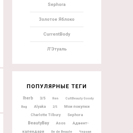
Sephora
Золотое Яблоко
01.11.2021
4
03.09.2021
CurrentBody
Наполнение Beauty Heroes Beauty
Beauty Heroes Labor Day Bundle
Discovery November 2021
Л’Этуаль
ПОПУЛЯРНЫЕ ТЕГИ
Iherb
3/5
Ren
CultBeauty Goody
Мои покупки
Alyaka
Bag
2/5
Charlotte Tilbury
Sephora
BeautyBay
Адвент-
Asos
календари
Ile de Beaute
Черная