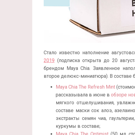
Стало известно наполнение августов
2019
(подписка открыта до 20 август
брендом Maya Chia. Заявленное напо
второе делюкс-миниатюра). В составе б
Maya Chia The Refresh Mint
(стоимос
рассказывала в июне в
обзоре но
мягкого отшелушивания, увлажне
составе маски сок алоэ, азелаино
экстракты семян чиа, гаультерии,
куркумы в составе;
Maya Chia The Optimist
(50 мл, ст