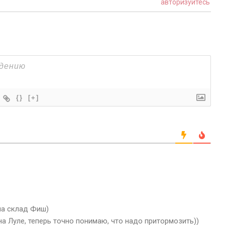
авторизуйтесь
{}
[+]
на склад Фиш)
а Луле, теперь точно понимаю, что надо притормозить))