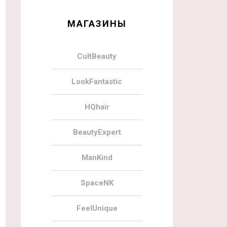
МАГАЗИНЫ
CultBeauty
LookFantastic
HQhair
BeautyExpert
ManKind
SpaceNK
FeelUnique