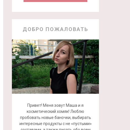
ДОБРО ПОЖАЛОВАТЬ
Привет! Меня зовут Маша и я
косметический хомяк! Люблю
пробовать новые баночки, выбирать
интересные продукты с не «пустыми»
составами, а также писать обо всем