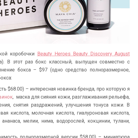
ской коробочки
Beauty Heroes Beauty Discovery August
а). В этот раз бокс классный, выпущен совместно с
лнение бокса – $97 (одно средство полноразмерное,
окса:
ть $68.00) – интересная новинка бренда, про которую я
винок
, маска для сияния кожи, разглаживания рельефа,
ния, снятия раздражений, улучшения тонуса кожи. В
вая кислота, молочная кислота, гиалуроновая кислота,
 ананаса, мелии, нима, водорослей, кокцинии, тулани,
оимость полноразмерной версии $58.00) – миниатюра