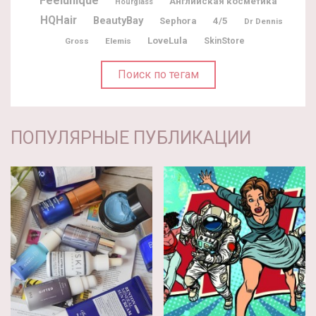
Feelunique
Английская косметика
Hourglass
HQHair
BeautyBay
Sephora
4/5
Dr Dennis
LoveLula
Gross
Elemis
SkinStore
Поиск по тегам
ПОПУЛЯРНЫЕ ПУБЛИКАЦИИ