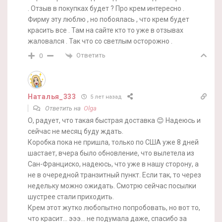
. Отзыв в покупках будет ? Про крем интересно .
Фирму эту люблю , но побоялась , что крем будет
красить все . Там на сайте кто то уже в отзывах
жаловался . Так что со светлым осторожно .
Ответить
0
Наталья_333
5 лет назад
Ответить на
Olga
О, радует, что такая быстрая доставка 😊 Надеюсь и
сейчас не месяц буду ждать.
Коробка пока не пришла, только по США уже 8 дней
шастает, вчера было обновление, что вылетела из
Сан-Франциско, надеюсь, что уже в нашу сторону, а
не в очередной транзитный пункт. Если так, то через
недельку можно ожидать. Смотрю сейчас посылки
шустрее стали приходить.
Крем этот жутко любопытно попробовать, но вот то,
что красит… эээ… не подумала даже, спасибо за