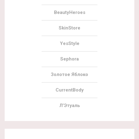
BeautyHeroes
SkinStore
YesStyle
Sephora
Золотое Яблоко
CurrentBody
Л’Этуаль