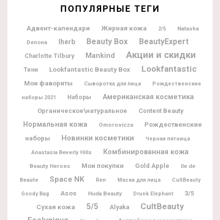
ПОПУЛЯРНЫЕ ТЕГИ
Адвент-календари
Жирная кожа
Natasha
2/5
Beauty Box
BeautyExpert
Iherb
Denona
Акции и скидки
Mankind
Charlotte Tilbury
Lookfantastic
Lookfantastic Beauty Box
Тени
Мои фавориты
Сыворотка для лица
Рождественские
Американская косметика
Наборы
наборы 2021
Органическое\натуральное
Content Beauty
Нормальная кожа
Рождественские
Omorovicza
Новинки косметики
наборы
Черная пятница
Комбинированная кожа
Anastasia Beverly Hills
Мои покупки
Gold Apple
Beauty Heroes
Ile de
Space NK
Beaute
Ren
Маска для лица
CultBeauty
Asos
3/5
Huda Beauty
Goody Bag
Drunk Elephant
CultBeauty
5/5
Сухая кожа
Alyaka