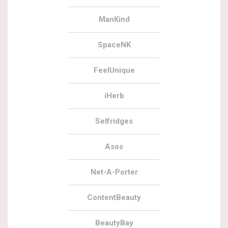
ManKind
SpaceNK
FeelUnique
iHerb
Selfridges
Asos
Net-A-Porter
ContentBeauty
BeautyBay