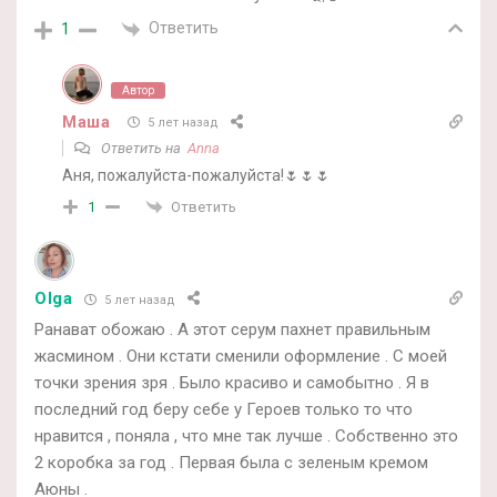
Ответить
1
Автор
Маша
5 лет назад
Ответить на
Anna
Аня, пожалуйста-пожалуйста!🌷🌷🌷
Ответить
1
Olga
5 лет назад
Ранават обожаю . А этот серум пахнет правильным
жасмином . Они кстати сменили оформление . С моей
точки зрения зря . Было красиво и самобытно . Я в
последний год беру себе у Героев только то что
нравится , поняла , что мне так лучше . Собственно это
2 коробка за год . Первая была с зеленым кремом
Аюны .