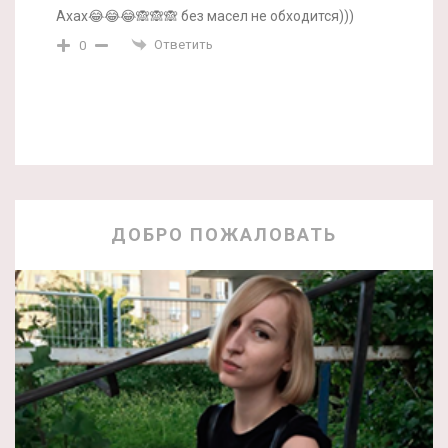
Ахах😂😂😂🙈🙈🙈 без масел не обходится)))
Ответить
0
ДОБРО ПОЖАЛОВАТЬ