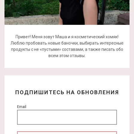
Привет! Меня зовут Маша и я косметический хомяк!
Люблю пробовать новые баночки, выбирать интересные
продукты с не «пустыми» составами, а также писать обо
всем этом отзывы.
ПОДПИШИТЕСЬ НА ОБНОВЛЕНИЯ
Email