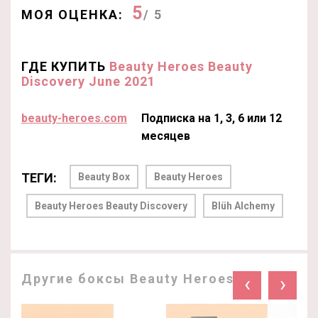
5
МОЯ ОЦЕНКА:
/ 5
ГДЕ КУПИТЬ
Beauty Heroes Beauty
Discovery June 2021
beauty-heroes.com
Подписка на 1, 3, 6 или 12
месяцев
ТЕГИ:
Beauty Box
Beauty Heroes
Beauty Heroes Beauty Discovery
Blüh Alchemy
Другие боксы Beauty Heroes:
‹
›