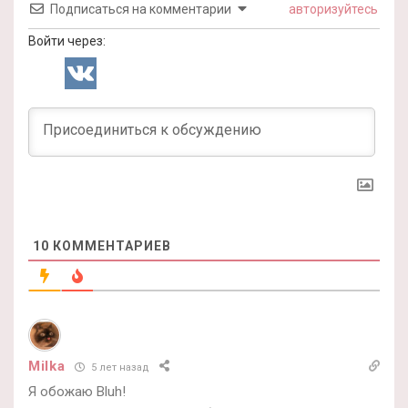
Подписаться на комментарии
авторизуйтесь
Войти через:
10
КОММЕНТАРИЕВ
Milka
5 лет назад
Я обожаю Bluh!