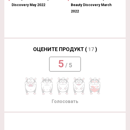
Discovery May 2022
Beauty Discovery March
2022
ОЦЕНИТЕ ПРОДУКТ (
17
)
5
/ 5
Голосовать