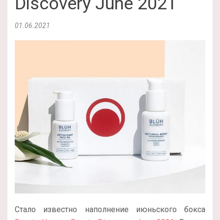
Discovery June 2021
01.06.2021
Стало известно наполнение июньского бокса