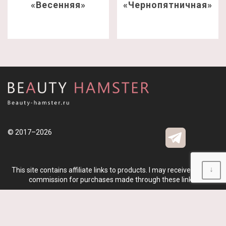
«Весенняя»
«Чернопятничная»
© 2017–2026
↓
This site contains affiliate links to products. I may receive a small
commission for purchases made through these links.