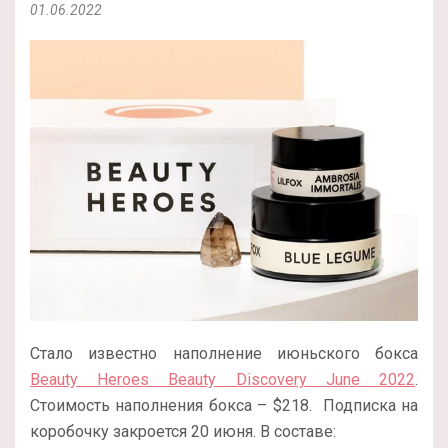
01.06.2022
Стало известно наполнение июньского бокса
Beauty Heroes Beauty Discovery June 2022
.
Стоимость наполнения бокса – $218. Подписка на
коробочку закроется 20 июня. В составе: