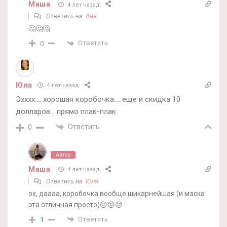
Маша
4 лет назад
Ответить на
Аня
🤔🤔🤔
Ответить
0
Юля
4 лет назад
Эхххх…. хорошая коробочка…. еще и скидка 10
долларов… прямо плак-плак
Ответить
0
Автор
Маша
4 лет назад
Ответить на
Юля
ох, даааа, коробочка вообще шикарнейшая (и маска
эта отличная просто)😔😔😔
Ответить
1