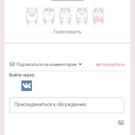
Голосовать
Подписаться на комментарии
авторизуйтесь
Войти через: