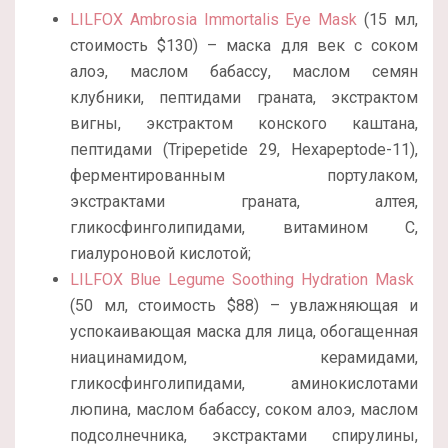
LILFOX Ambrosia Immortalis Eye Mask
(15 мл,
стоимость $130) – маска для век с соком
алоэ, маслом бабассу, маслом семян
клубники, пептидами граната, экстрактом
вигны, экстрактом конского каштана,
пептидами (Tripepetide 29, Hexapeptode-11),
ферментированным портулаком,
экстрактами граната, алтея,
гликосфинголипидами, витамином С,
гиалуроновой кислотой;
LILFOX Blue Legume Soothing Hydration Mask
(50 мл, стоимость $88) – увлажняющая и
успокаивающая маска для лица, обогащенная
ниацинамидом, керамидами,
гликосфинголипидами, аминокислотами
люпина, маслом бабассу, соком алоэ, маслом
подсолнечника, экстрактами спирулины,