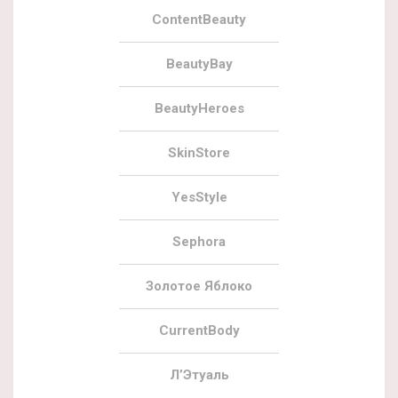
ContentBeauty
BeautyBay
BeautyHeroes
SkinStore
YesStyle
Sephora
Золотое Яблоко
CurrentBody
Л’Этуаль