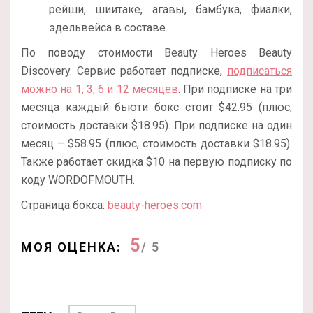
рейши, шиитаке, агавы, бамбука, фиалки,
эдельвейса в составе.
По поводу стоимости Beauty Heroes Beauty
Discovery. Сервис работает подписке,
подписаться
можно на 1, 3, 6 и 12 месяцев
. При подписке на три
месяца каждый бьюти бокс стоит $42.95 (плюс,
стоимость доставки $18.95). При подписке на один
месяц – $58.95 (плюс, стоимость доставки $18.95).
Также работает скидка $10 на первую подписку по
коду WORDOFMOUTH.
Страница бокса:
beauty-heroes.com
5
МОЯ ОЦЕНКА:
/ 5