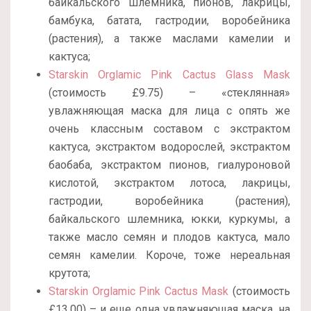
байкальского шлемника, пионов, лакрицы,
бамбука, батата, гастродии, воробейника
(растения), а также маслами камелии и
кактуса;
Starskin Orglamic Pink Cactus Glass Mask
(стоимость £9.75) – «стеклянная»
увлажняющая маска для лица с опять же
очень классным составом с экстрактом
кактуса, экстрактом водорослей, экстрактом
баобаба, экстрактом пионов, гиалуроновой
кислотой, экстрактом лотоса, лакрицы,
гастродии, воробейника (растения),
байкальского шлемника, юкки, куркумы, а
также масло семян и плодов кактуса, мало
семян камелии. Короче, тоже нереальная
крутота;
Starskin Orglamic Pink Cactus Mask
(стоимость
£13.00) – и еще одна увлажняющая маска, на