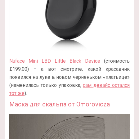
Nuface Mini LBD Little Black Device
(стоимость
£199.00) – а вот смотрите, какой красавчик
появился на луке в новом черненьком «платьице»
(изменилась только упаковка,
сам девайс остался
тот же
).
Маска для скальпа от Omorovicza