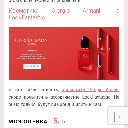
этом очень чистый и прекрасный).
Косметика Giorgio Armani на
LookFantastic
И вот такая новость,
косметика Giorgio Armani
скоро появится в ассортименте LookFantastic. Не
знаю только, будут ли бренд шипить к нам…
↓
5
МОЯ ОЦЕНКА:
/ 5