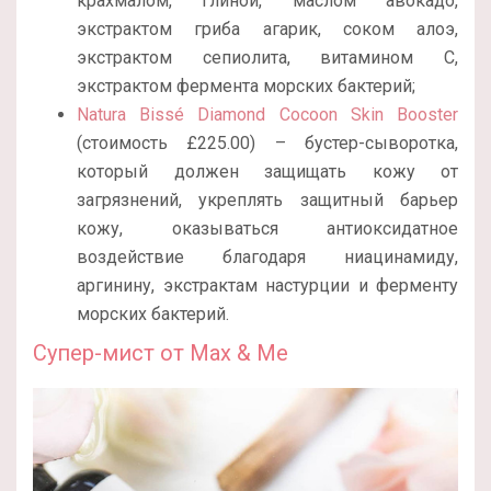
крахмалом, глиной, маслом авокадо,
экстрактом гриба агарик, соком алоэ,
экстрактом сепиолита, витамином С,
экстрактом фермента морских бактерий;
Natura Bissé Diamond Cocoon Skin Booster
(стоимость £225.00) – бустер-сыворотка,
который должен защищать кожу от
загрязнений, укреплять защитный барьер
кожу, оказываться антиоксидатное
воздействие благодаря ниацинамиду,
аргинину, экстрактам настурции и ферменту
морских бактерий.
Супер-мист от Max & Me