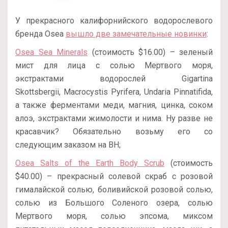
У прекрасного калифорнийского водорослевого
бренда Osea
вышло две замечательные новинки
:
Osea Sea Minerals
(стоимость $16.00) – зеленый
мист для лица с солью Мертвого моря,
экстрактами водорослей Gigartina
Skottsbergii, Macrocystis Pyrifera, Undaria Pinnatifida,
а также ферментами меди, магния, цинка, соком
алоэ, экстрактами жимолости и нима. Ну разве не
красавчик? Обязательно возьму его со
следующим заказом на BH;
Osea Salts of the Earth Body Scrub
(стоимость
$40.00) – прекрасный солевой скраб с розовой
гималайской солью, боливийской розовой солью,
солью из Большого Соленого озера, солью
Мертвого моря, солью эпсома, миксом