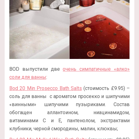
BOD выпустили две
очень симпатичные «алко»
соли для ванны
:
Bod 20 Min Prosecco Bath Salts
(стоимость £9.95) –
соль для ванны с ароматом просекко и шипучими
«винными» шипучими пузыриками. Состав
обогащен аллантоином, ниацинамидом,
витаминами С и Е, пантенолом, экстрактами
клубники, черной смородины, малин, клюквы;