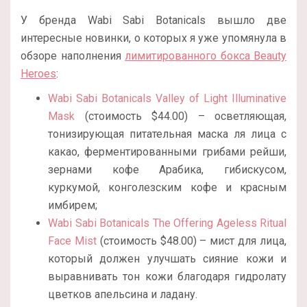
У бренда Wabi Sabi Botanicals вышло две
интересные новинки, о которых я уже упомянула в
обзоре наполнения
лимитированного бокса Beauty
Heroes
:
Wabi Sabi Botanicals Valley of Light Illuminative
Mask
(стоимость $44.00) – осветляющая,
тонизирующая питательная маска ля лица с
какао, ферментированными грибами рейши,
зернами кофе Арабика, гибискусом,
куркумой, конголезским кофе и красным
имбирем;
Wabi Sabi Botanicals The Offering Ageless Ritual
Face Mist
(стоимость $48.00) – мист для лица,
который должен улучшать сияние кожи и
выравнивать тон кожи благодаря гидролату
цветков апельсина и ладану.