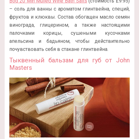
Bod 20 Min Mulled Wine Bath Salts
(стоимость £9.95)
– соль для ванны с ароматом глинтвейна, специй,
фруктов и клюквы. Состав обогащен масло семян
винограда, глицерином, а также настоящими
палочками корицы, сушеными кусочками
апельсина и бадьяном, чтобы действительно
почувствовать себя в стакане глинтвейна.
Тыквенный бальзам для губ от John
Masters