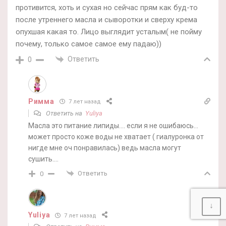
противится, хоть и сухая но сейчас прям как буд-то
после утреннего масла и сыворотки и сверху крема
опухшая какая то. Лицо выглядит усталым( не пойму
почему, только самое самое ему падаю))
Ответить
0
Римма
7 лет назад
Ответить на
Yuliya
Масла это питание липиды…. если я не ошибаюсь…
может просто коже воды не хватает ( гиалуронка от
нигде мне оч понравилась) ведь масла могут
сушить….
Ответить
0
↓
Yuliya
7 лет назад