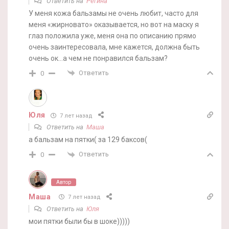
Ответить на
Регина
У меня кожа бальзамы не очень любит, часто для
меня «жирновато» оказывается, но вот на маску я
глаз положила уже, меня она по описанию прямо
очень заинтересовала, мне кажется, должна быть
очень ок…а чем не понравился бальзам?
Ответить
0
Юля
7 лет назад
Ответить на
Маша
а бальзам на пятки( за 129 баксов(
Ответить
0
Автор
Маша
7 лет назад
Ответить на
Юля
мои пятки были бы в шоке)))))