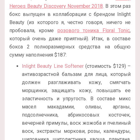
Heroes Beauty Discovery November 2018
. В этом раз
бокс выпущен в коллаборации с брендом Inlight
Beauty (из которого я, честно говоря, ничего не
пробовала, кроме
розового тоника Floral Tonic
,
который очень даже приятный). Итак, в составе
бокса 2 полноразмерных средства на общую
сумму наполнения $187:
Inlight Beauty Line Softener
(стоимость $129) –
антивозрастной бальзам для лица, который
должен разглаживать кожу, смягчать
морщинки, защищать кожу, повышать ее
эластичность и упругость. В составе микс
масел макадамии, оливы, арганы,
подсолнечника, абрикосовых косточек,
вечерней примулы, воск жожоба и пчелиный
воск, экстракты моркови, розы, календуры,
шиповника, щитолистника, хвоща, плантана,