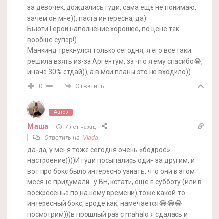
за девочек, дождались гуди, сама еще не понимаю,
зачем он мне)), паста интересна, да)
Бьюти Герои наполнение хорошее, по цене так
вообще супер!)
Манкинд трекнулся только сегодня, я его все таки
решила взять из-за Аргентум, за что я ему спасибо😂,
иначе 30% отдай)), а в мои планы это не входило))
Ответить
0
Автор
Маша
7 лет назад
Ответить на
Vlada
да-да, у меня тоже сегодня очень «бодрое»
настроение))))И гуди посыпались один за другим, и
вот про бокс было интересно узнать, что они в этом
месяце придумали…у BH, кстати, еще в субботу (или в
воскресенье по нашему времени) тоже какой-то
интересный бокс, вроде как, намечается😂😂😂
посмотрим)))в прошлый раз с mahalo я сдалась и