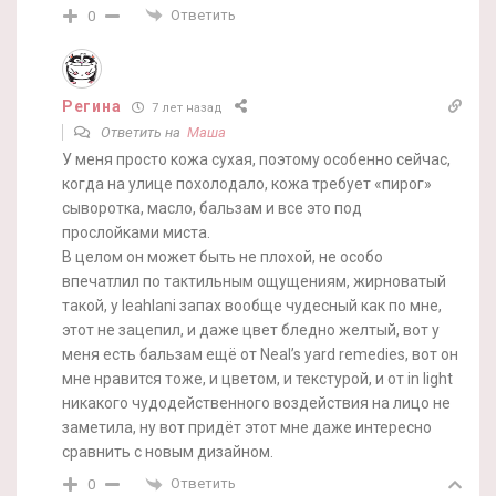
Ответить
0
Регина
7 лет назад
Ответить на
Маша
У меня просто кожа сухая, поэтому особенно сейчас,
когда на улице похолодало, кожа требует «пирог»
сыворотка, масло, бальзам и все это под
прослойками миста.
В целом он может быть не плохой, не особо
впечатлил по тактильным ощущениям, жирноватый
такой, у leahlani запах вообще чудесный как по мне,
этот не зацепил, и даже цвет бледно желтый, вот у
меня есть бальзам ещё от Neal’s yard remedies, вот он
мне нравится тоже, и цветом, и текстурой, и от in light
никакого чудодейственного воздействия на лицо не
заметила, ну вот придёт этот мне даже интересно
сравнить с новым дизайном.
Ответить
0