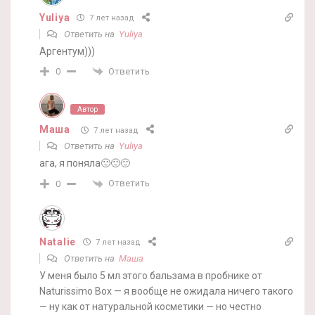
Yuliya
7 лет назад
Ответить на
Yuliya
Аргентум)))
Ответить
0
Автор
Маша
7 лет назад
Ответить на
Yuliya
ага, я поняла🙂🙂🙂
Ответить
0
Natalie
7 лет назад
Ответить на
Маша
У меня было 5 мл этого бальзама в пробнике от
Naturissimo Box — я вообще не ожидала ничего такого
— ну как от натуральной косметики — но честно