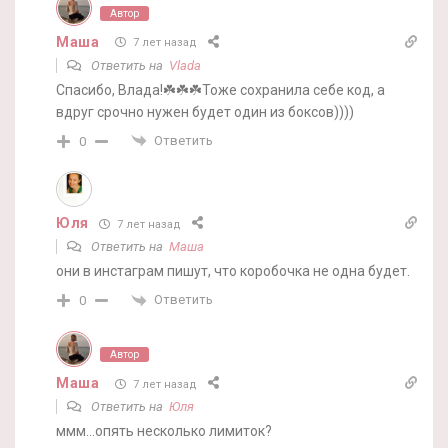
Автор
Маша
7 лет назад
Ответить на
Vlada
Спасибо, Влада!☘️☘️☘️Тоже сохранила себе код, а
вдруг срочно нужен будет один из боксов))))
Ответить
0
Юля
7 лет назад
Ответить на
Маша
они в инстаграм пишут, что коробочка не одна будет.
Ответить
0
Автор
Маша
7 лет назад
Ответить на
Юля
ммм…опять несколько лимиток?