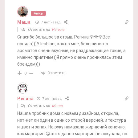
Автор
Маша
7 лет назад
Ответить на
Регина
Спасибо большое за отзыв, Регина!🌹🌹🌹Все
поняла)))У leahlani, как по мне, большинство
ароматов очень вкусные, не раздражающие такие, а
именно приятные))Я прямо очень прониклась этим
брендом)))
Ответить
0
Регина
7 лет назад
Ответить на
Маша
Нашла пробник дома с новым дизайном, открыла,
нет-нет он один в один со старой версией, и текстура
и цвет и запах. На руку намазала жирнючий конечно,
как маргарин 😁 хотя давно маргарин не покупала, но