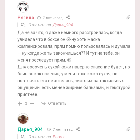
Регина
7 лет назад
Ответить на
Дарья_904
Да не за что, я даже немного расстроилась, когда
увидела что в боксе он 😬 ну хоть маска
компенсировала, прям помню пользовалась и думала
— ну когда же ты закончишься?? И тут на тебе, он
меня преследует прям. 😀
Для оооочень сухой кожи наверно спасение будет, но
блин он как вазелин, у меня тоже кожа сухая, но
повторять его не хотелось, чисто из-за тактильных
ощущений, есть менее жирные бальзамы, и текстурой
приятнее.
Ответить
0
Дарья_904
7 лет назад
Ответить на
Регина