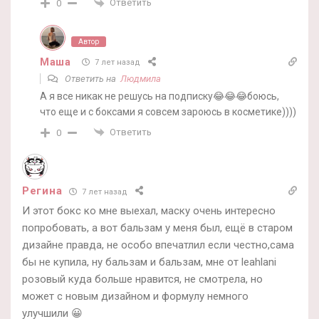
Ответить
0
Автор
Маша
7 лет назад
Ответить на
Людмила
А я все никак не решусь на подписку😂😂😂боюсь,
что еще и с боксами я совсем зароюсь в косметике))))
Ответить
0
Регина
7 лет назад
И этот бокс ко мне выехал, маску очень интересно
попробовать, а вот бальзам у меня был, ещё в старом
дизайне правда, не особо впечатлил если честно,сама
бы не купила, ну бальзам и бальзам, мне от leahlani
розовый куда больше нравится, не смотрела, но
может с новым дизайном и формулу немного
улучшили 😀