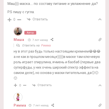
Маш))) маска…. по составу питание и увлажнение да?
P.S пишу с гугла.
Ответить
0
Автор
Маша
7 лет назад
Ответить на
Римма
ну в этот раз будь только настоящим кремнем😂😂😂
а не как в прошлом месяце)))))в маске там ключевую
роль играет спирулина, ячмень и баобаб (первые два
суперфуды, у них очень широкий спектр эффекта на
самом деле), но основа у маски питательная, да🙂🙂
🙂
Ответить
0
Римма
7 лет назад