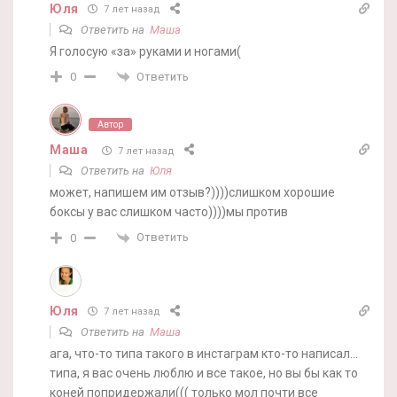
Юля
7 лет назад
Ответить на
Маша
Я голосую «за» руками и ногами(
Ответить
0
Автор
Маша
7 лет назад
Ответить на
Юля
может, напишем им отзыв?))))слишком хорошие
боксы у вас слишком часто))))мы против
Ответить
0
Юля
7 лет назад
Ответить на
Маша
ага, что-то типа такого в инстаграм кто-то написал…
типа, я вас очень люблю и все такое, но вы бы как то
коней попридержали((( только мол почти все