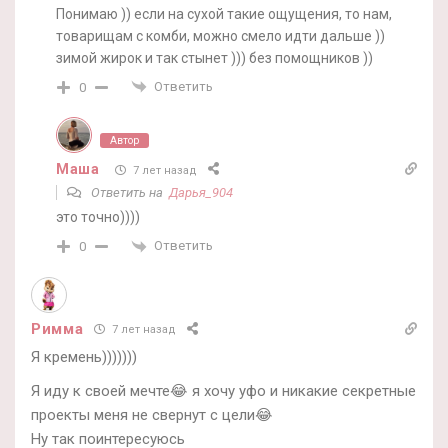
Понимаю )) если на сухой такие ощущения, то нам,
товарищам с комби, можно смело идти дальше ))
зимой жирок и так стынет ))) без помощников ))
Ответить
0
Автор
Маша
7 лет назад
Ответить на
Дарья_904
это точно))))
Ответить
0
Римма
7 лет назад
Я кремень)))))))
Я иду к своей мечте😂 я хочу уфо и никакие секретные
проекты меня не свернут с цели😂
Ну так поинтересуюсь