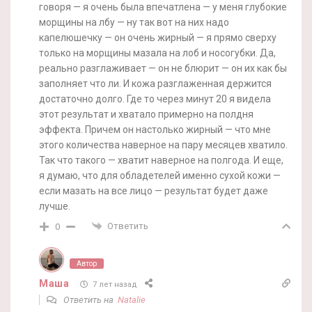
говоря — я очень была впечатлена — у меня глубокие
морщины на лбу — ну так вот на них надо
капелюшечку — он очень жирный — я прямо сверху
только на морщины мазала на лоб и носогубки. Да,
реально разглаживает — он не блюрит — он их как бы
заполняет что ли. И кожа разглаженная держится
достаточно долго. Где то через минут 20 я видела
этот результат и хватало примерно на полдня
эффекта. Причем он настолько жирный — что мне
этого количества наверное на пару месяцев хватило.
Так что такого — хватит наверное на полгода. И еще,
я думаю, что для обладетелей именно сухой кожи —
если мазать на все лицо — результат будет даже
лучше.
Ответить
0
Автор
Маша
7 лет назад
Ответить на
Natalie