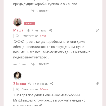
предыдущие коробки купила. а вы снова
Ответить
0
Автор
Маша
7 лет назад
Ответить на
Юля
😂😂😂просто когда коробок много, они даже
обесцениваются как-то по ощущениям, ну не
возьмешь же все…а момент ожидания он только
подогревает интерес…
Ответить
0
Zhanna
7 лет назад
Ответить на
Маша
1 ноября получился очень косметическим!
Mintd вышел к тому же, да и Boxwalla недавно
открыла состав )))