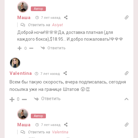
Автор
Маша
7 лет назад
Ответить на
Asiyat
Доброй ночи!🌸🌸🌸Да, доставка платная (для
каждого бокса),$18.95… И добро пожаловать!🌹🌹🌹
Ответить
0
Valentina
7 лет назад
Всем бы такую скорость, вчера подписалась, сегодня
посылка уже на границе Штатов 😲👏
Ответить
0
Автор
Маша
7 лет назад
Ответить на
Valentina