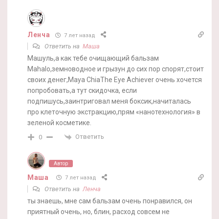
Ленча
7 лет назад
Ответить на
Маша
Машуль,а как тебе очищающий бальзам
Mahalo,земноводное и грызун до сих пор спорят,стоит
своих денег,Maya ChiaThe Eye Achiever очень хочется
попробовать,а тут скидочка, если
подпишусь,заинтриговал меня боксик,начиталась
про клеточную экстракцию,прям «нанотехнология» в
зеленой косметике.
Ответить
0
Автор
Маша
7 лет назад
Ответить на
Ленча
ты знаешь, мне сам бальзам очень понравился, он
приятный очень, но, блин, расход совсем не