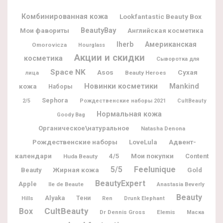
Комбинированная кожа
Lookfantastic Beauty Box
BeautyBay
Мои фавориты
Английская косметика
Iherb
Американская
Omorovicza
Hourglass
Акции и скидки
косметика
Сыворотка для
Space NK
Asos
Сухая
Beauty Heroes
лица
Новинки косметики
Mankind
кожа
Наборы
Sephora
2/5
Рождественские наборы 2021
CultBeauty
Нормальная кожа
Goody Bag
Органическое\натуральное
Natasha Denona
Рождественские наборы
Адвент-
LoveLula
календари
Мои покупки
4/5
Content
Huda Beauty
5/5
Feelunique
Жирная кожа
Beauty
Gold
BeautyExpert
Apple
Ile de Beaute
Anastasia Beverly
Beauty
Alyaka
Тени
Hills
Ren
Drunk Elephant
CultBeauty
Box
Dr Dennis Gross
Elemis
Маска