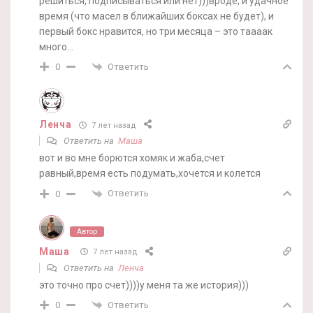
решиться, подписываться или нет)))вроде, и удачное
время (что масел в ближайших боксах не будет), и
первый бокс нравится, но три месяца – это таааак
много…
Ответить
0
Ленча
7 лет назад
Ответить на
Маша
вот и во мне борются хомяк и жаба,счет
равный,время есть подумать,хочется и колется
Ответить
0
Автор
Маша
7 лет назад
Ответить на
Ленча
это точно про счет))))у меня та же история)))
Ответить
0