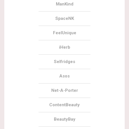
ManKind
SpaceNK
FeelUnique
iHerb
Selfridges
Asos
Net-A-Porter
ContentBeauty
BeautyBay