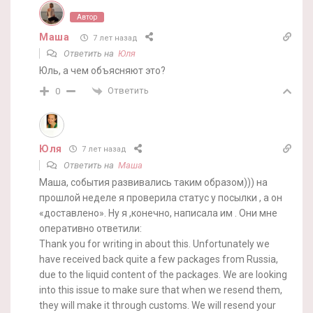
Автор
Маша
7 лет назад
Ответить на
Юля
Юль, а чем объясняют это?
Ответить
0
Юля
7 лет назад
Ответить на
Маша
Маша, события развивались таким образом))) на
прошлой неделе я проверила статус у посылки , а он
«доставлено». Ну я ,конечно, написала им . Они мне
оперативно ответили:
Thank you for writing in about this. Unfortunately we
have received back quite a few packages from Russia,
due to the liquid content of the packages. We are looking
into this issue to make sure that when we resend them,
they will make it through customs. We will resend your