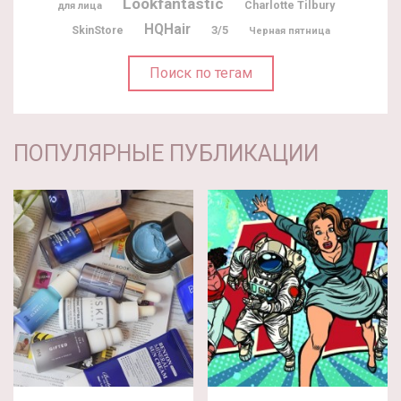
Lookfantastic
Charlotte Tilbury
для лица
HQHair
3/5
SkinStore
Черная пятница
Поиск по тегам
ПОПУЛЯРНЫЕ ПУБЛИКАЦИИ