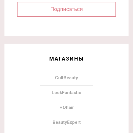
МАГАЗИНЫ
CultBeauty
LookFantastic
HQhair
BeautyExpert