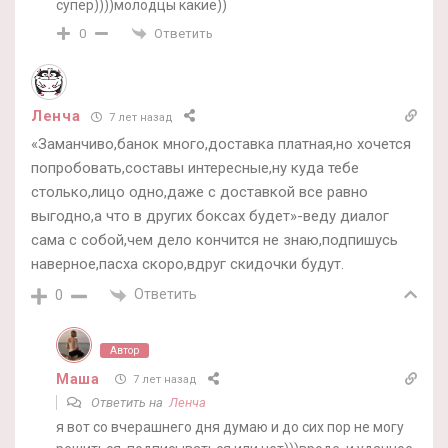
супер))))молодцы какие))
Ответить
0
Ленча
7 лет назад
«Заманчиво,банок много,доставка платная,но хочется
попробовать,составы интересные,ну куда тебе
столько,лицо одно,даже с доставкой все равно
выгодно,а что в других боксах будет»-веду диалог
сама с собой,чем дело кончится не знаю,подпишусь
наверное,пасха скоро,вдруг скидочки будут.
Ответить
0
Автор
Маша
7 лет назад
Ответить на
Ленча
я вот со вчерашнего дня думаю и до сих пор не могу