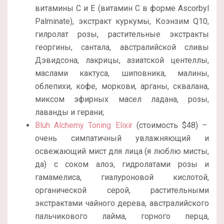
витамины С и Е (витамин С в форме Ascorbyl
Palminate), экстракт куркумы, Коэнзим Q10,
гилролат розы, растительные экстракты
георгины, сантала, австралийской сливы
Дэвидсона, лакрицы, азиатской центеллы,
маслами кактуса, шиповника, малины,
облепихи, кофе, моркови, арганы, сквалана,
миксом эфирных масел ладана, розы,
лаванды и герани;
Bluh Alchemy Toning Elixir
(стоимость $48) –
очень симпатичный увлажняющий и
освежающий мист для лица (я люблю мисты,
да) с соком алоэ, гидролатами розы и
гамамелиса, гиалуроновой кислотой,
органической серой, растительными
экстрактами чайного дерева, австралийского
пальчикового лайма, горного перца,