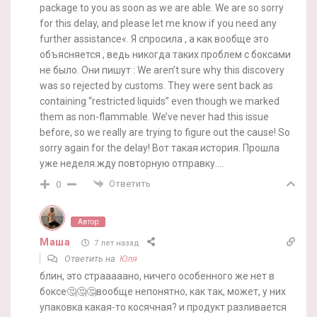
package to you as soon as we are able. We are so sorry
for this delay, and please let me know if you need any
further assistance«. Я спросила , а как вообще это
объясняется , ведь никогда таких проблем с боксами
не было. Они пишут : We aren’t sure why this discovery
was so rejected by customs. They were sent back as
containing “restricted liquids” even though we marked
them as non-flammable. We’ve never had this issue
before, so we really are trying to figure out the cause! So
sorry again for the delay! Вот такая история. Прошла
уже неделя.жду повторную отправку….
Ответить
0
Автор
Маша
7 лет назад
Ответить на
Юля
блин, это страаааано, ничего особенного же нет в
боксе🤔🤔🤔вообще непонятно, как так, может, у них
упаковка какая-то косячная? и продукт разливается