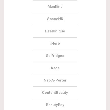
ManKind
SpaceNK
FeelUnique
iHerb
Selfridges
Asos
Net-A-Porter
ContentBeauty
BeautyBay