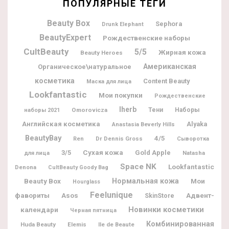
ПОПУЛЯРНЫЕ ТЕГИ
Beauty Box
Sephora
Drunk Elephant
BeautyExpert
Рождественские наборы
CultBeauty
5/5
Жирная кожа
Beauty Heroes
Американская
Органическое\натуральное
косметика
Content Beauty
Маска для лица
Lookfantastic
Мои покупки
Рождественские
Iherb
Omorovicza
Тени
Наборы
наборы 2021
Английская косметика
Alyaka
Anastasia Beverly Hills
BeautyBay
4/5
Dr Dennis Gross
Ren
Сыворотка
3/5
Сухая кожа
Gold Apple
Natasha
для лица
Space NK
Lookfantastic
Denona
CultBeauty Goody Bag
Beauty Box
Нормальная кожа
Мои
Hourglass
Feelunique
фавориты
Адвент-
Asos
SkinStore
Новинки косметики
календари
Черная пятница
Комбинированная
Huda Beauty
Elemis
Ile de Beaute