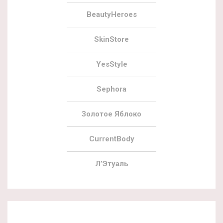
BeautyHeroes
SkinStore
YesStyle
Sephora
Золотое Яблоко
CurrentBody
Л’Этуаль