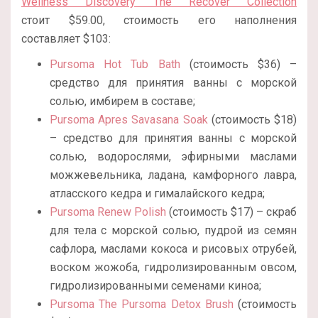
Wellness Discovery The Recover Collection
стоит
$59.00, стоимость его наполнения
составляет $103:
Pursoma Hot Tub Bath
(стоимость $36) –
средство для принятия ванны с морской
солью, имбирем в составе;
Pursoma Apres Savasana Soak
(стоимость $18)
– средство для принятия ванны с морской
солью, водорослями, эфирными маслами
можжевельника, ладана, камфорного лавра,
атласского кедра и гималайского кедра;
Pursoma Renew Polish
(стоимость $17) – скраб
для тела с морской солью, пудрой из семян
сафлора, маслами кокоса и рисовых отрубей,
воском жожоба, гидролизированным овсом,
гидролизированными семенами киноа;
Pursoma The Pursoma Detox Brush
(стоимость