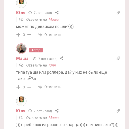
Юля
7 лет назад
Ответить на
Маша
может по девайсам пошли?)))
Ответить
0
Автор
Маша
7 лет назад
Ответить на
Юля
типа гуа ша или роллера, да? у них не было еще
такогоЁ?ж
Ответить
0
Юля
7 лет назад
Ответить на
Маша
)))) гребешок из розового кварца)))) помнишь его?))))