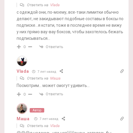
Ответить на
Vlada
с одеждой они, по-моему, все-таки лимитки обычно
делают, не закидывают подобные составы в боксы по
подписке…я кстати, тоже в последнее время не вижу
у них прямо вау-вау боксов, чтобы захотелось бежать
подписываться…
Ответить
0
Vlada
7 лет назад
Ответить на
Маша
Посмотрим… может смогут удивить…
Ответить
0
Автор
Маша
7 лет назад
Ответить на
Vlada
😊😊😊я надеюсь, что нет)))))очень хотелось бы,