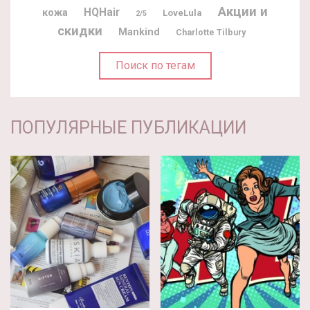
Акции и
HQHair
кожа
LoveLula
2/5
скидки
Mankind
Charlotte Tilbury
Поиск по тегам
ПОПУЛЯРНЫЕ ПУБЛИКАЦИИ