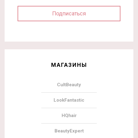
МАГАЗИНЫ
CultBeauty
LookFantastic
HQhair
BeautyExpert