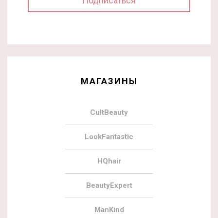
МАГАЗИНЫ
CultBeauty
LookFantastic
HQhair
BeautyExpert
ManKind