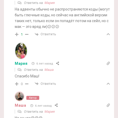
Ответить на
Мария
На адвенты обычно не распространяются коды (могут
быть глючные коды, но сейчас на английской версии
таких нет, только если он попадёт потом на сейл, но с
мак — это вряд ли)😕😕😕
Ответить
1
Мария
6 лет назад
Ответить на
Маша
Спасибо Маш!
Ответить
0
Автор
Маша
6 лет назад
Ответить на
Мария