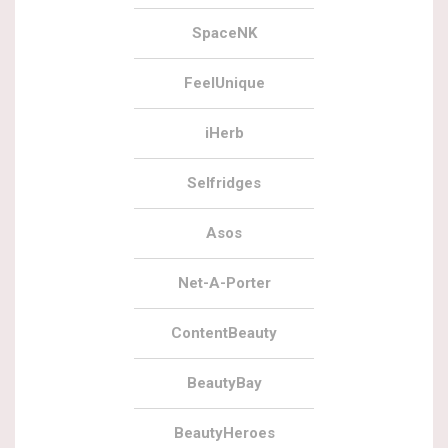
SpaceNK
FeelUnique
iHerb
Selfridges
Asos
Net-A-Porter
ContentBeauty
BeautyBay
BeautyHeroes