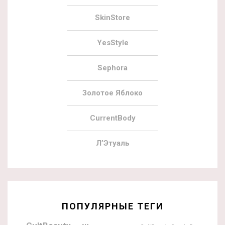
SkinStore
YesStyle
Sephora
Золотое Яблоко
CurrentBody
Л’Этуаль
ПОПУЛЯРНЫЕ ТЕГИ