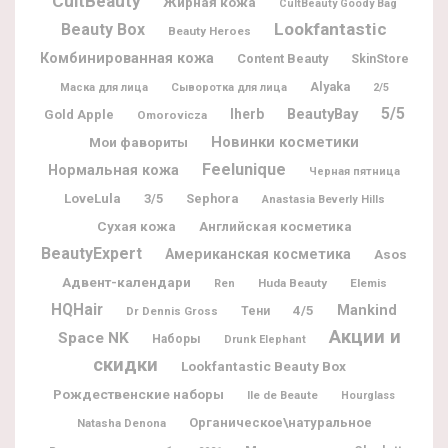
CultBeauty
Жирная кожа
CultBeauty Goody Bag
Lookfantastic
Beauty Box
Beauty Heroes
Комбинированная кожа
Content Beauty
SkinStore
Alyaka
Маска для лица
Сыворотка для лица
2/5
5/5
BeautyBay
Iherb
Gold Apple
Omorovicza
Новинки косметики
Мои фавориты
Feelunique
Нормальная кожа
Черная пятница
LoveLula
3/5
Sephora
Anastasia Beverly Hills
Сухая кожа
Английская косметика
BeautyExpert
Американская косметика
Asos
Адвент-календари
Huda Beauty
Elemis
Ren
HQHair
Mankind
4/5
Dr Dennis Gross
Тени
Акции и
Space NK
Наборы
Drunk Elephant
скидки
Lookfantastic Beauty Box
Рождественские наборы
Ile de Beaute
Hourglass
Органическое\натуральное
Natasha Denona