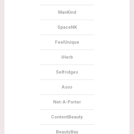
ManKind
SpaceNK
FeelUnique
iHerb
Selfridges
Asos
Net-A-Porter
ContentBeauty
BeautyBay