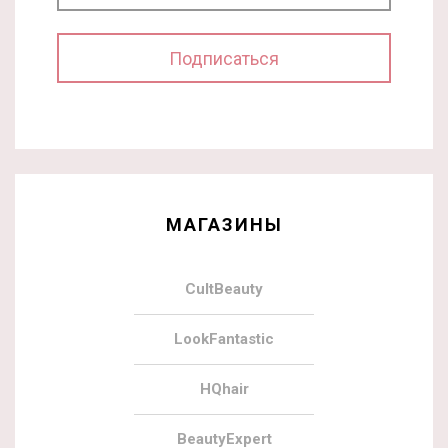
МАГАЗИНЫ
CultBeauty
LookFantastic
HQhair
BeautyExpert