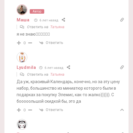
Автор
Маша
6 лет назад
Ответить на
Татьяна
я не знаю🤷‍♀️🤷‍♀️🤷‍♀️
Ответить
0
Lyudmila
6 лет назад
Ответить на
Татьяна
Да уж, красивый Календарь, конечно, но за эту цену
набор, большинство из миниатюр которого были в
подарках за покупку Элемис, как-то жалко)))))). С
бооооольшой скидкой бы, это да
Ответить
0