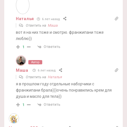
Наталья
6 лет назад
Ответить на
Маша
вот я на них тоже и смотрю. франжипани тоже
люблю))
Ответить
1
Автор
Маша
6 лет назад
Ответить на
Наталья
я в прошлом году отдельные наборчики с
франжипани брала)))очень понравились крем для
душа и масло для тела))
Ответить
1