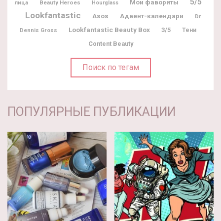
5/5
Мои фавориты
Beauty Heroes
лица
Hourglass
Lookfantastic
Адвент-календари
Asos
Dr
Lookfantastic Beauty Box
3/5
Dennis Gross
Тени
Content Beauty
Поиск по тегам
ПОПУЛЯРНЫЕ ПУБЛИКАЦИИ