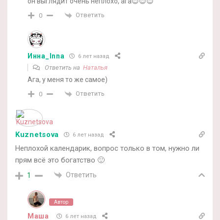
он выглядит очень неплохо, ага😊😊😊
Ответить
0
Инна_Inna
6 лет назад
Ответить на
Наталья
Ага, у меня то же самое)
Ответить
0
Kuznetsova
6 лет назад
Неплохой календарик, вопрос только в том, нужно ли
прям всё это богатство 🙂
Ответить
1
Автор
Маша
6 лет назад