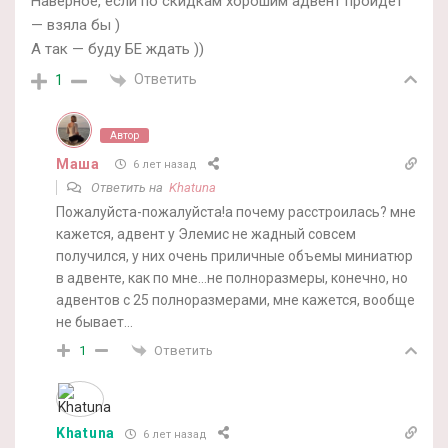
Наверное, если по скидкам хорошим адвент пройдет
— взяла бы )
А так — буду БЕ ждать ))
Ответить
1
Автор
Маша
6 лет назад
Ответить на
Khatuna
Пожалуйста-пожалуйста!а почему расстроилась? мне
кажется, адвент у Элемис не жадный совсем
получился, у них очень приличные объемы миниатюр
в адвенте, как по мне…не полноразмеры, конечно, но
адвентов с 25 полноразмерами, мне кажется, вообще
не бывает…
Ответить
1
Khatuna
6 лет назад