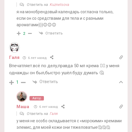
Ответить на
Kuznetsova
я на монобрендовый календарь согласна только,
если он со средствами для тела и с разными
ароматами)))😊😊😊
Ответить
2
Галя
6 лет назад
Впечатляет.всё по делу,правда 50 мл крема 🤦‍♀️.у меня
однажды он был,быстро ушёл.буду думать 🤔
Ответить
1
Автор
Маша
6 лет назад
Ответить на
Галя
у меня не особо складывается с «морскими» кремами
элемис, для моей кожи они тяжеловатые🤔🤔🤔