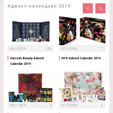
Адвент-календари 2019:
‹
›
09.12.2019
126
07.11.2019
7
Harrods Beauty Advent
NYX Advent Calendar 2019
Calendar 2019
09.11.2019
3
01.11.2019
2