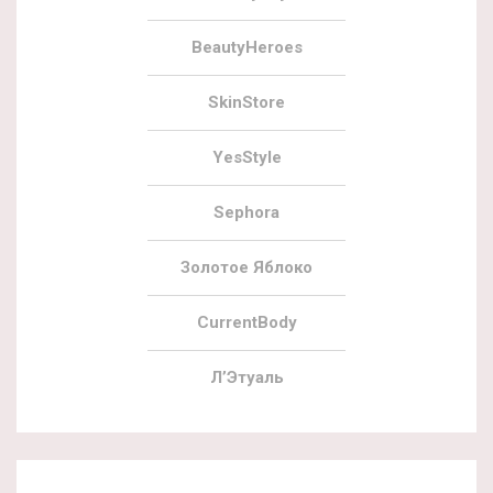
BeautyHeroes
SkinStore
YesStyle
Sephora
Золотое Яблоко
CurrentBody
Л’Этуаль