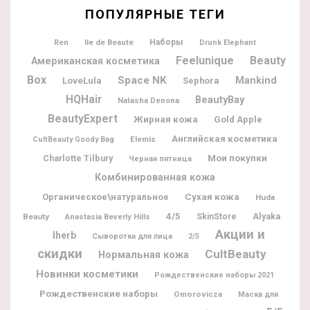
ПОПУЛЯРНЫЕ ТЕГИ
Ile de Beaute
Наборы
Ren
Drunk Elephant
Feelunique
Beauty
Американская косметика
Box
Space NK
Mankind
LoveLula
Sephora
HQHair
BeautyBay
Natasha Denona
BeautyExpert
Жирная кожа
Gold Apple
Английская косметика
Elemis
CultBeauty Goody Bag
Мои покупки
Charlotte Tilbury
Черная пятница
Комбинированная кожа
Органическое\натуральное
Сухая кожа
Huda
4/5
Alyaka
Beauty
SkinStore
Anastasia Beverly Hills
Акции и
Iherb
Сыворотка для лица
2/5
скидки
CultBeauty
Нормальная кожа
Новинки косметики
Рождественские наборы 2021
Рождественские наборы
Omorovicza
Маска для