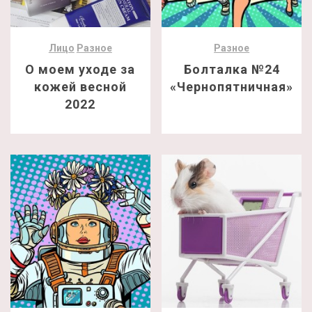
Лицо
Разное
Разное
О моем уходе за
Болталка №24
кожей весной
«Чернопятничная»
2022