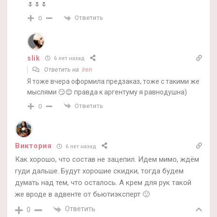
🌷🌷🌷
Ответить
0
slik
6 лет назад
Ответить на
Iren
Я тоже вчера оформила предзаказ, тоже с такими же
мыслями 😏😊 правда к аргентуму я равнодушна)
Ответить
0
Виктория
6 лет назад
Как хорошо, что состав не зацепил. Идем мимо, ждём
гуди дальше. Будут хорошие скидки, тогда будем
думать над тем, что осталось. А крем для рук такой
же вроде в адвенте от бьютиэксперт 🙂
Ответить
0