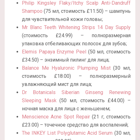
Philip Kingsley Flaky/Itchy Scalp Anti-Dandruff
Shampoo
(75 мл, стоимость £11.50) – шампунь
для чувствительной кожи головы;
Mr Blanc Teeth Whitening Strips 14 Day Supply
(стоимость £24.99) – полноразмерная
упаковка отбеливающих полосок для зубов;
Elemis Papaya Enzyme Peel
(50 мл, стоимость
£34.50) – энзимный пилинг для лица;
Balance Me Hyaluronic Plumping Mist
(30 мл,
стоимость £18.00) – полноразмерный
увлажняющий мист для лица;
Dr Botanicals Siberian Ginseng Renewing
Sleeping Mask
(50 мл, стоимость £44.00) –
ночная маска для лица с женьшенем;
Menscience Acne Spot Repair
(21 г, стоимость
£23.00) – точечное средство для воспалений;
The INKEY List Polyglutamic Acid Serum
(30 мл,