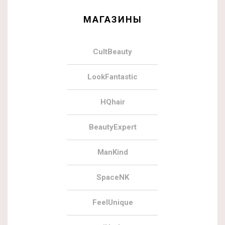
МАГАЗИНЫ
CultBeauty
LookFantastic
HQhair
BeautyExpert
ManKind
SpaceNK
FeelUnique