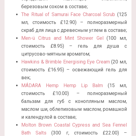
березовым соком в составе;
The Ritual of Samurai Face Charcoal Scrub
(125
мл, стоимость £12.90) – полноразмерный
скраб для лица с древесным углем в составе;
Men-ü Citrus and Mint Shower Gel
(100 мл,
стоимость £8.95) – гель для душа с
цитрусово-мятным ароматом;
Hawkins & Brimble Energising Eye Cream
(20 мл,
стоимость £16.95) – освежающий гель для
век;
MÁDARA Hemp Hemp Lip Balm
(15 мл,
стоимость £10.00) – полноразмерный
бальзам для губ с конопляным маслом,
маслом ши, облепиховым маслом, ромашкой
и календулой в составе;
Molton Brown Coastal Cypress and Sea Fennel
Bath Salts
(300 г, стоимость £22.00) –