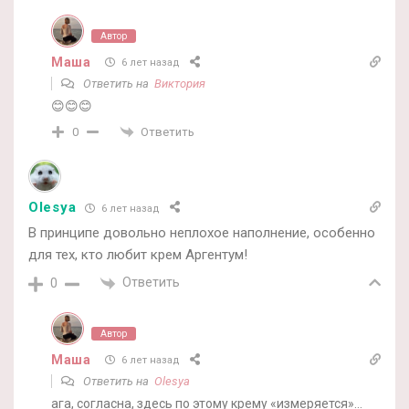
Автор
Маша
6 лет назад
Ответить на
Виктория
😊😊😊
Ответить
0
Olesya
6 лет назад
В принципе довольно неплохое наполнение, особенно
для тех, кто любит крем Аргентум!
Ответить
0
Автор
Маша
6 лет назад
Ответить на
Olesya
ага, согласна, здесь по этому крему «измеряется»…