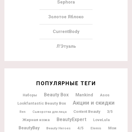
Sephora
Золотое Яблоко
CurrentBody
Л’Этуаль
ПОПУЛЯРНЫЕ ТЕГИ
Beauty Box
Mankind
Asos
Наборы
Акции и скидки
Lookfantastic Beauty Box
Content Beauty
3/5
Ren
Сыворотка для лица
BeautyExpert
Жирная кожа
LoveLula
BeautyBay
Мои
4/5
Beauty Heroes
Elemis