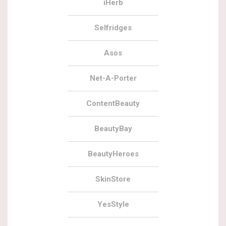
iHerb
Selfridges
Asos
Net-A-Porter
ContentBeauty
BeautyBay
BeautyHeroes
SkinStore
YesStyle