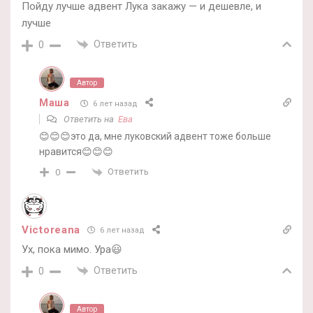
Пойду лучше адвент Лука закажу — и дешевле, и
лучше
Ответить
0
Автор
Маша
6 лет назад
Ответить на
Ева
😊😊😊это да, мне луковский адвент тоже больше
нравится😊😊😊
Ответить
0
Victoreana
6 лет назад
Ух, пока мимо. Ура😃
Ответить
0
Автор