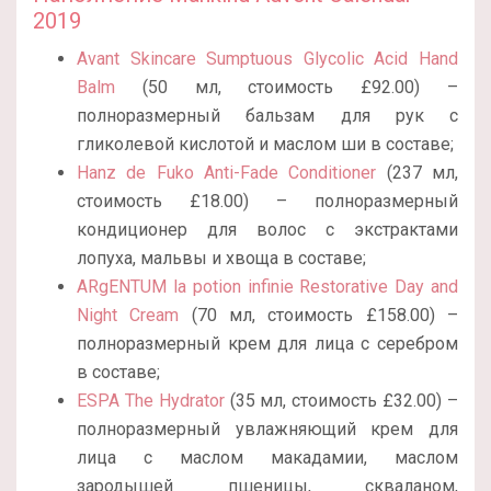
2019
Avant Skincare Sumptuous Glycolic Acid Hand
Balm
(50 мл, стоимость £92.00) –
полноразмерный бальзам для рук с
гликолевой кислотой и маслом ши в составе;
Hanz de Fuko Anti-Fade Conditioner
(237 мл,
стоимость £18.00) – полноразмерный
кондиционер для волос с экстрактами
лопуха, мальвы и хвоща в составе;
ARgENTUM la potion infinie Restorative Day and
Night Cream
(70 мл, стоимость £158.00) –
полноразмерный крем для лица с серебром
в составе;
ESPA The Hydrator
(35 мл, стоимость £32.00) –
полноразмерный увлажняющий крем для
лица с маслом макадамии, маслом
зародышей пшеницы, скваланом,