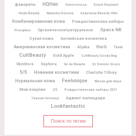
HQHair
фавориты
Omorovicza
Drunk Elephant
Huda Beauty
Natasha Denona
Anastasia Beverly Hills
Комбинированная кожа
Рождественские наборы
Space NK
Органическое\натуральное
Hourglass
Сухая кожа
Английская косметика
Американская косметика
Iherb
Alyaka
Тени
CultBeauty
Gold Apple
CultBeauty Goody Bag
Sephora
SkinStore
Ile de Beaute
Dr Dennis Gross
5/5
Новинки косметики
Charlotte Tilbury
Feelunique
Нормальная кожа
Маска для лица
Мои покупки
2/5
Рождественские наборы 2021
Адвент-календари
Черная пятница
Lookfantastic
Поиск по тегам