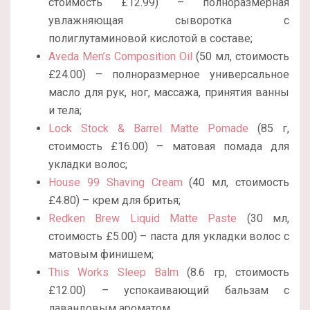
стоимость £12.99) – полноразмерная
увлажняющая сыворотка с
полиглутаминовой кислотой в составе;
Aveda Men’s Composition Oil
(50 мл, стоимость
£24.00) – полноразмерное универсальное
масло для рук, ног, массажа, принятия ванны
и тела;
Lock Stock & Barrel Matte Pomade
(85 г,
стоимость £16.00) – матовая помада для
укладки волос;
House 99 Shaving Cream
(40 мл, стоимость
£4.80) – крем для бритья;
Redken Brew Liquid Matte Paste
(30 мл,
стоимость £5.00) – паста для укладки волос с
матовым финишем;
This Works Sleep Balm
(8.6 гр, стоимость
£12.00) – успокаивающий бальзам с
лавандовым ароматом.