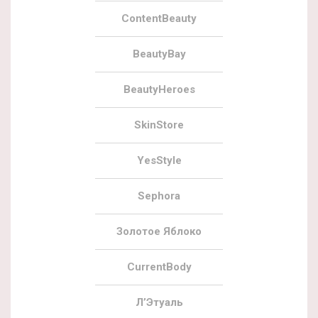
ContentBeauty
BeautyBay
BeautyHeroes
SkinStore
YesStyle
Sephora
Золотое Яблоко
CurrentBody
Л’Этуаль