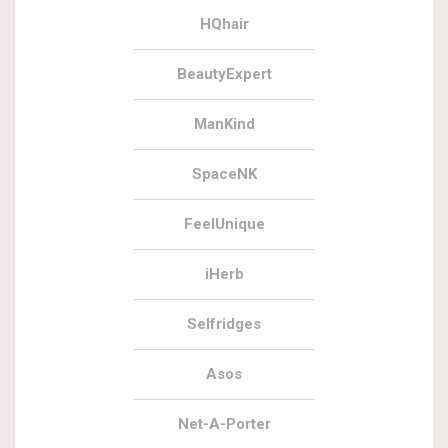
HQhair
BeautyExpert
ManKind
SpaceNK
FeelUnique
iHerb
Selfridges
Asos
Net-A-Porter