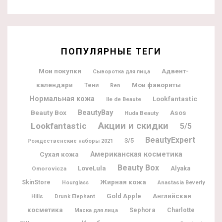
ПОПУЛЯРНЫЕ ТЕГИ
Мои покупки
Адвент-
Сыворотка для лица
календари
Мои фавориты
Тени
Ren
Нормальная кожа
Lookfantastic
Ile de Beaute
BeautyBay
Beauty Box
Asos
Huda Beauty
Акции и скидки
Lookfantastic
5/5
BeautyExpert
3/5
Рождественские наборы 2021
Американская косметика
Сухая кожа
Beauty Box
LoveLula
Alyaka
Omorovicza
Жирная кожа
SkinStore
Hourglass
Anastasia Beverly
Gold Apple
Английская
Hills
Drunk Elephant
косметика
Sephora
Charlotte
Маска для лица