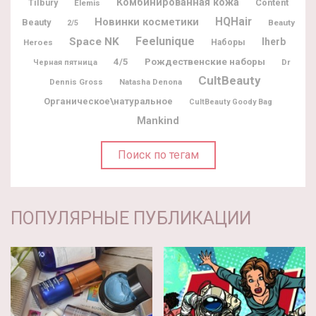
Комбинированная кожа
Tilbury
Content
Elemis
Новинки косметики
HQHair
Beauty
Beauty
2/5
Feelunique
Space NK
Iherb
Heroes
Наборы
Рождественские наборы
4/5
Dr
Черная пятница
CultBeauty
Dennis Gross
Natasha Denona
Органическое\натуральное
CultBeauty Goody Bag
Mankind
Поиск по тегам
ПОПУЛЯРНЫЕ ПУБЛИКАЦИИ