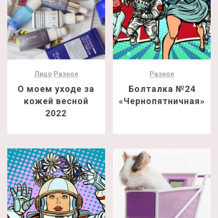
Лицо
Разное
Разное
О моем уходе за
Болталка №24
кожей весной
«Чернопятничная»
2022