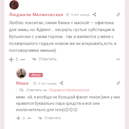
Людмила Малиновская
6 лет назад
Люблю локситан, синяя банка с маской — офигенна
для зимы, но Адвент… засунуть густые субстанции в
бутылочки с узким горлом….так и валяются у меня с
позапрошлого года,не ножом же их вскрывать,есть и
посговорчивее миньки)
Ответить
0
Автор
Маша
6 лет назад
Ответить на
Людмила Малиновская
ммм…ой, я вообще не большой фанат локси (мне у них
нравится буквально пара средств и все они
исключительно для тела)😊😊😊
Ответить
0