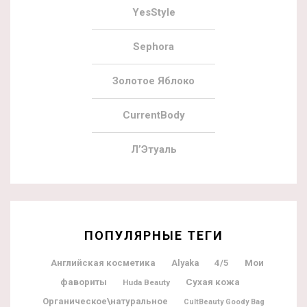
YesStyle
Sephora
Золотое Яблоко
CurrentBody
Л’Этуаль
ПОПУЛЯРНЫЕ ТЕГИ
Мои
Английская косметика
Alyaka
4/5
фавориты
Сухая кожа
Huda Beauty
Органическое\натуральное
CultBeauty Goody Bag