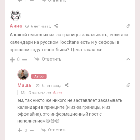
Ответить
1
Анна
6 лет назад
А какой смысл их из-за границы заказывать, если эти
календари на русском l’occitane есть и у сефоры в
прошлом году точно были? Цена такая же
Ответить
0
Автор
Маша
6 лет назад
Ответить на
Анна
эм, так никто же никого не заставляет заказывать
календари в принципе (и из-за границы, и из
оффлайна), это информационный пост с
наполнением😊😊😊
Ответить
0