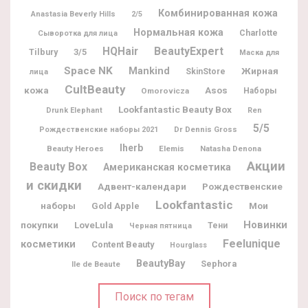
Комбинированная кожа
Anastasia Beverly Hills
2/5
Нормальная кожа
Charlotte
Сыворотка для лица
BeautyExpert
HQHair
Tilbury
3/5
Маска для
Space NK
Mankind
Жирная
SkinStore
лица
CultBeauty
кожа
Asos
Omorovicza
Наборы
Lookfantastic Beauty Box
Drunk Elephant
Ren
5/5
Dr Dennis Gross
Рождественские наборы 2021
Iherb
Beauty Heroes
Elemis
Natasha Denona
Акции
Beauty Box
Американская косметика
и скидки
Адвент-календари
Рождественские
Lookfantastic
наборы
Мои
Gold Apple
Новинки
покупки
LoveLula
Тени
Черная пятница
Feelunique
косметики
Content Beauty
Hourglass
BeautyBay
Sephora
Ile de Beaute
Поиск по тегам