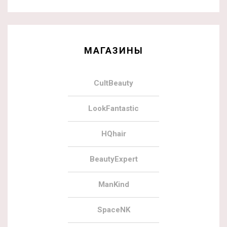
МАГАЗИНЫ
CultBeauty
LookFantastic
HQhair
BeautyExpert
ManKind
SpaceNK