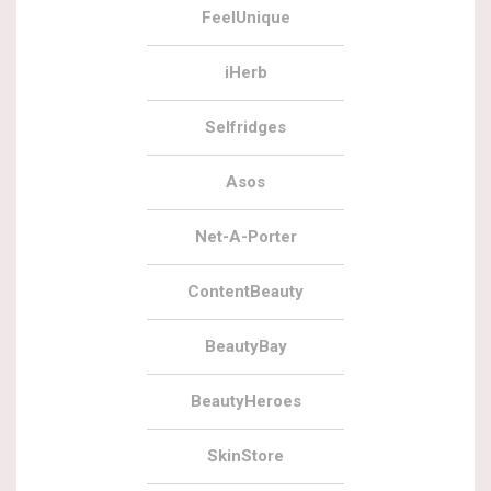
FeelUnique
iHerb
Selfridges
Asos
Net-A-Porter
ContentBeauty
BeautyBay
BeautyHeroes
SkinStore