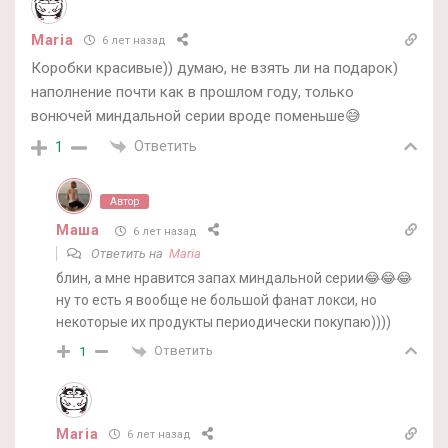
Maria
6 лет назад
Коробки красивые)) думаю, не взять ли на подарок)
наполнение почти как в прошлом году, только
вонючей миндальной серии вроде поменьше😅
Ответить
1
Автор
Маша
6 лет назад
Ответить на
Maria
блин, а мне нравится запах миндальной серии😂😂😂
ну то есть я вообще не большой фанат локси, но
некоторые их продукты периодически покупаю))))
Ответить
1
Maria
6 лет назад