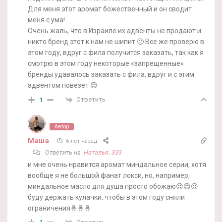
Для меня этот аромат божественный и он сводит
меня с ума!
Очень жаль, что в Израиле их адвенты не продают и
никто бренд этот к нам не шипит 🙁 Все же проверю в
этом году, вдруг с фила получится заказать, так как я
смотрю в этом году некоторые «запрещенные»
бренды удавалось заказать с фила, вдруг и с этим
адвентом повезет 😊
Ответить
1
Автор
Маша
6 лет назад
Ответить на
Наталья_333
и мне очень нравится аромат миндальное серии, хотя
вообще я не большой фанат локси, но, например,
миндальное масло для душа просто обожаю😍😍😍
буду держать кулачки, чтобы в этом году сняли
ограничения🤞🤞🤞