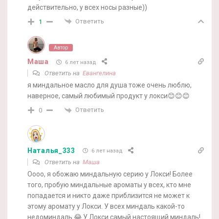
действительно, у всех носы разные))
Ответить
1
Автор
Маша
6 лет назад
Ответить на
Евангелина
я миндальное масло для душа тоже очень люблю,
наверное, самый любимый продукт у локси😊😊😊
Ответить
0
Наталья_333
6 лет назад
Ответить на
Маша
Оооо, я обожаю миндальную серию у Локси! Более
того, пробую миндальные ароматы у всех, кто мне
попадается и никто даже приблизится не может к
этому аромату у Локси. У всех миндаль какой-то
недоминдаль 😂 У Локси самый настоящий миндаль!