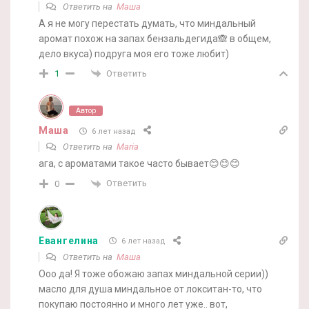
Ответить на
Маша
А я не могу перестать думать, что миндальный
аромат похож на запах бензальдегида🙈 в общем,
дело вкуса) подруга моя его тоже любит)
Ответить
1
Автор
Маша
6 лет назад
Ответить на
Maria
ага, с ароматами такое часто бывает😊😊😊
Ответить
0
Евангелина
6 лет назад
Ответить на
Маша
Ооо да! Я тоже обожаю запах миндальной серии))
масло для душа миндальное от локситан-то, что
покупаю постоянно и много лет уже.. вот,