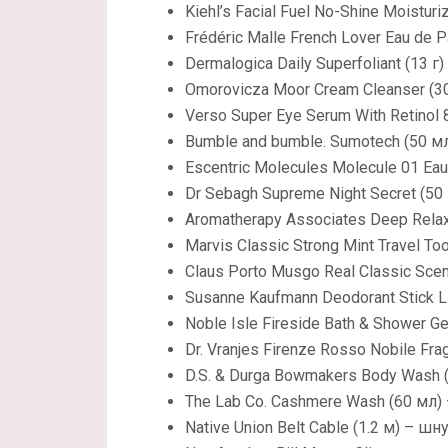
Kiehl’s Facial Fuel No-Shine Moisturi
Frédéric Malle French Lover Eau de
Dermalogica Daily Superfoliant (13 г
Omorovicza Moor Cream Cleanser (3
Verso Super Eye Serum With Retinol
Bumble and bumble. Sumotech (50 м
Escentric Molecules Molecule 01 Eau
Dr Sebagh Supreme Night Secret (50
Aromatherapy Associates Deep Relax
Marvis Classic Strong Mint Travel To
Claus Porto Musgo Real Classic Scen
Susanne Kaufmann Deodorant Stick L
Noble Isle Fireside Bath & Shower Ge
Dr. Vranjes Firenze Rosso Nobile Fr
D.S. & Durga Bowmakers Body Wash 
The Lab Co. Cashmere Wash (60 мл)
Native Union Belt Cable (1.2 м) – шн