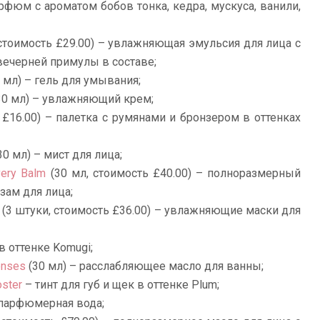
рфюм с ароматом бобов тонка, кедра, мускуса, ванили,
 стоимость £29.00) – увлажняющая эмульсия для лица с
вечерней примулы в составе;
 мл) – гель для умывания;
30 мл) – увлажняющий крем;
£16.00) – палетка с румянами и бронзером в оттенках
30 мл) – мист для лица;
very Balm
(30 мл, стоимость £40.00) – полноразмерный
зам для лица;
(3 штуки, стоимость £36.00) – увлажняющие маски для
в оттенке Komugi;
enses
(30 мл) – расслабляющее масло для ванны;
oster
– тинт для губ и щек в оттенке Plum;
парфюмерная вода;