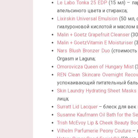
Le Labo Tonka 25 EDP
(15 мл) – па
апельсиного цвета и стиракса;
Lixirskin Universal Emulsion
(50 мл,
гиалуроновой кислотой и маслом 
Malin + Goetz Grapefruit Cleanser
(30
Malin + GoetzVitamin E Moisturiser
(
Nars Blush Bronzer Duo
(стоимость 
Orgasm и Laguna;
Omorovicza Queen of Hungary Mist
(
REN Clean Skincare Overnight Reco
успокаивающий питательный баль
Skin Laundry Hydrating Sheet Masks
лица;
Surratt Lid Lacquer
– блеск для век 
Susanne Kaufmann Oil Bath for the S
Trish McEvoy Lip & Cheek Beauty Bo
Vilhelm Parfumerie Peony Couture
– 