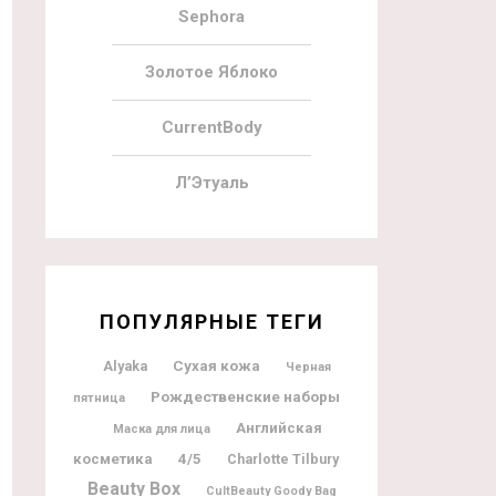
Sephora
Золотое Яблоко
CurrentBody
Л’Этуаль
ПОПУЛЯРНЫЕ ТЕГИ
Alyaka
Сухая кожа
Черная
Рождественские наборы
пятница
Английская
Маска для лица
косметика
4/5
Charlotte Tilbury
Beauty Box
CultBeauty Goody Bag