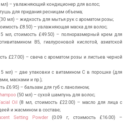
 мл) – увлажняющий кондиционер для волос;
тушь для придания ресницам объема;
(30 мл) – жидкость для мытья рук с ароматом розы;
тоимость £8.50) – увлажняющая маска для волос;
5 мл, стоимость £49.50) – полноразмерный крем для
отивитамином В5, гиалуроновой кислотой, азиатской
ость £27.00) – свеча с ароматом розы и листьев черной
 5 мл) – две упаковки с витамином С в порошке (для
и, масками и пр.);
сть
£
6.95
) – бальзам для губ с ланолином;
 Shampoo
(50 мл) – сухой шампунь для волос;
acial Oil
(8 мл, стоимость £22.00) – масло для лица с
деей и жасмином в составе;
ucent Setting Powder
(0.09 г, стоимость £16.00) –