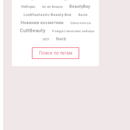
BeautyBay
Наборы
Ile de Beaute
Lookfantastic Beauty Box
Asos
Новинки косметики
Omorovicza
CultBeauty
Рождественские наборы
Iherb
2021
Поиск по тегам