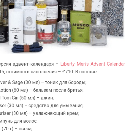
ерсия адвент-календаря –
Liberty Men’s Advent Calendar
5, стоимость наполнения – £710. В составе:
tiver & Sage (30 мл) – тоник для бороды;
otion (60 мл) – бальзам после бритья;
ld Tom Gin (50 мл) – джин;
ser (30 мл) – средство для умывания;
uriser (30 мл) – увлажняющий крем;
мпунь для волос;
(70 г) – свеча;