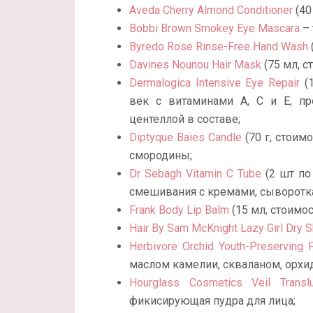
Aveda Cherry Almond Conditioner
(40
Bobbi Brown Smokey Eye Mascara
– 
Byredo Rose Rinse-Free Hand Wash
Davines Nounou Hair Mask
(75 мл, с
Dermalogica Intensive Eye Repair
(1
век с витаминами А, С и Е, пр
центеллой в составе;
Diptyque Baies Candle
(70 г, стоим
смородины;
Dr Sebagh Vitamin C Tube
(2 шт по
смешивания с кремами, сывороткам
Frank Body Lip Balm
(15 мл, стоимо
Hair By Sam McKnight Lazy Girl Dry
Herbivore Orchid Youth-Preserving F
маслом камелии, скваланом, орхи
Hourglass Cosmetics Veil Transl
фикисирующая пудра для лица;