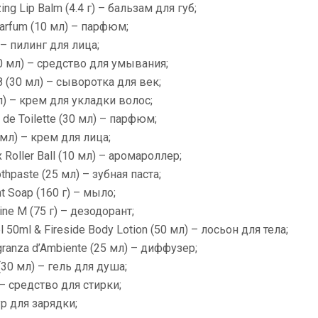
zing Lip Balm (4.4 г) – бальзам для губ;
 Parfum (10 мл) – парфюм;
) – пилинг для лица;
0 мл) – средство для умывания;
 8 (30 мл) – сыворотка для век;
л) – крем для укладки волос;
 de Toilette (30 мл) – парфюм;
 мл) – крем для лица;
 Roller Ball (10 мл) – аромароллер;
othpaste (25 мл) – зубная паста;
t Soap (160 г) – мыло;
ine M (75 г) – дезодорант;
l 50ml & Fireside Body Lotion (50 мл) – лосьон для тела;
agranza d’Ambiente (25 мл) – диффузер;
(30 мл) – гель для душа;
 – средство для стирки;
ур для зарядки;