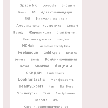
Space NK
LoveLula
Dr Dennis
Адвент-календари
Gross
2/5
5/5
Нормальная кожа
Американская косметика
Content
Жирная кожа
Beauty
Drunk Elephant
Сыворотка для лица
Hourglass
HQHair
Anastasia Beverly Hills
Feelunique
Gold Apple
Natasha
Комбинированная
Denona
Elemis
Акции и
кожа
Mankind
скидки
Huda Beauty
Lookfantastic
Мои фавориты
BeautyExpert
SkinStore
Ren
Мои покупки
Тени
Beauty Heroes
Sephora
3/5
Органическое\натуральное