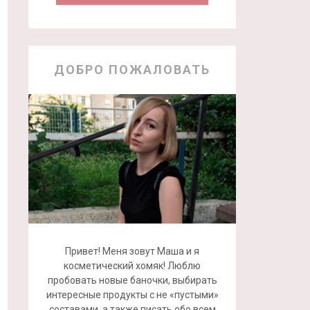
ДОБРО ПОЖАЛОВАТЬ
Привет! Меня зовут Маша и я
косметический хомяк! Люблю
пробовать новые баночки, выбирать
интересные продукты с не «пустыми»
составами, а также писать обо всем