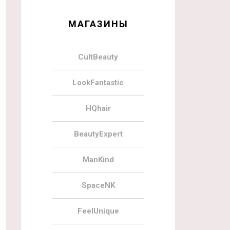
МАГАЗИНЫ
CultBeauty
LookFantastic
HQhair
BeautyExpert
ManKind
SpaceNK
FeelUnique