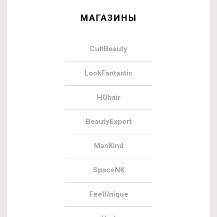
МАГАЗИНЫ
CultBeauty
LookFantastic
HQhair
BeautyExpert
ManKind
SpaceNK
FeelUnique