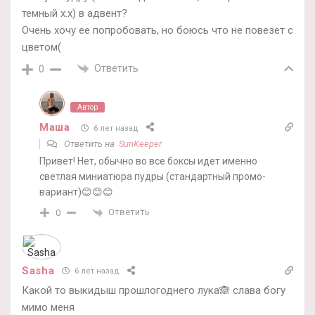
темный х.х) в адвент?
Очень хочу ее попробовать, но боюсь что не повезет с
цветом(
Ответить
0
Автор
Маша
6 лет назад
Ответить на
SunKeeper
Привет! Нет, обычно во все боксы идет именно
светлая миниатюра пудры (стандартный промо-
вариант)😊😊😊
Ответить
0
Sasha
6 лет назад
Какой то выкидыш прошлогоднего лука🙈 слава богу
мимо меня