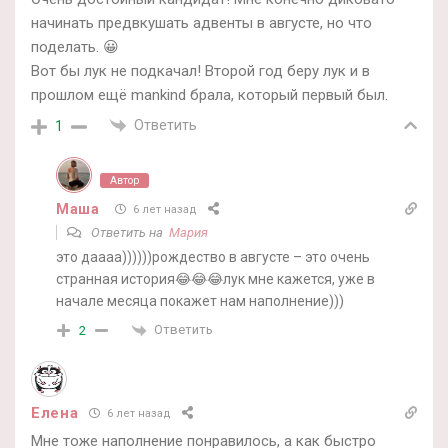
начинать предвкушать адвенты в августе, но что
поделать. 😀
Вот бы лук не подкачал! Второй год беру лук и в
прошлом ещё mankind брала, который первый был.
Ответить
1
Автор
Маша
6 лет назад
Ответить на
Мария
это даааа))))))рождество в августе – это очень
странная история😂😂😂лук мне кажется, уже в
начале месяца покажет нам наполнение)))
Ответить
2
Елена
6 лет назад
Мне тоже наполнение понравилось, а как быстро