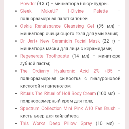
Powder
(9.3 г) – миниатюра блюр-пудры;
Sleek MakeUP I-Divine Palette
–
полноразмерная палетка теней
Oskia Renaissance Cleansing Gel
(35 мл) –
миниатюар очищающего геля для умывания;
Dr Jart+ New Ceramidin Facial Mask
(22 г) –
миниатюра маски для лица с керамидами;
Regenerate Toothpaste
(14 мл) – минитюра
зубной пасты;
The Ordianry Hyaluronic Acid 2% +B5
–
полноразмерная сывоотка с гиалуроновой
кислотой и пантенолом;
Rituals The Ritual of Holi Body Cream
(100 мл) –
полрноразмерный крем для тела;
Spectrum Collection Mini Pink A10 Fan Brush
–
кисть-веер для хайлайтера;
This Works Deep Pillow Spray
(10 мл) –