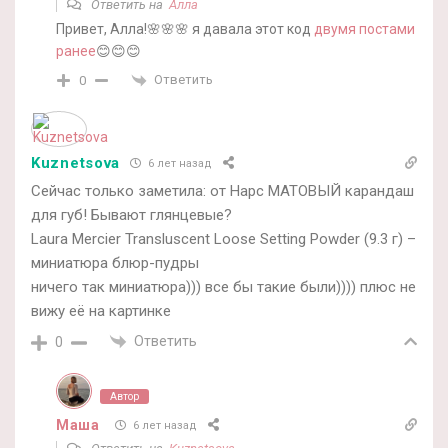
Ответить на
Алла
Привет, Алла!🌸🌸🌸 я давала этот код
двумя постами
ранее
😊😊😊
Ответить
0
Kuznetsova
6 лет назад
Сейчас только заметила: от Нарс МАТОВЫЙ карандаш
для губ! Бывают глянцевые?
Laura Mercier Transluscent Loose Setting Powder (9.3 г) –
миниатюра блюр-пудры
ничего так миниатюра))) все бы такие были)))) плюс не
вижу её на картинке
Ответить
0
Автор
Маша
6 лет назад