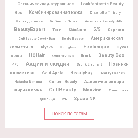
Lookfantastic Beauty
Органическое\натуральное
Box
Комбинированная кожа
Charlotte Tilbury
Dr Dennis Gross
Маска для лица
Anastasia Beverly Hills
BeautyExpert
5/5
Sephora
Тени
SkinStore
Американская
Ile de Beaute
CultBeauty Goody Bag
Feelunique
косметика
Alyaka
Сухая
Hourglass
Beauty Box
HQHair
Iherb
кожа
Omorovicza
Акции и скидки
Новинки
4/5
Drunk Elephant
косметики
BeautyBay
Gold Apple
Beauty Heroes
Адвент-календари
Content Beauty
Natasha Denona
CultBeauty
Жирная кожа
Mankind
Сыворотка
Space NK
для лица
2/5
Поиск по тегам