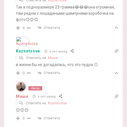
Ответить на
Kuznetsova
Так в подноразмере 23 грамма😂😂😂она огромная,
там рядом с лошадиными шампунями коробочка на
фото😊😊😊
Ответить
0
Kuznetsova
6 лет назад
Ответить на
Маша
в жизни бы не догадалась, что это пудра 🙂
Ответить
0
Автор
Маша
6 лет назад
Ответить на
Kuznetsova
😊😊😊
Ответить
0