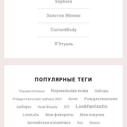
Sephora
Золотое Яблоко
CurrentBody
Л’Этуаль
ПОПУЛЯРНЫЕ ТЕГИ
Нормальная кожа
Наборы
Черная пятница
Рождественские
Asos
Рождественские наборы 2021
Lookfantastic
наборы
3/5
Huda Beauty
Мои фавориты
Мои покупки
LoveLula
Английская косметика
Elemis
Ren