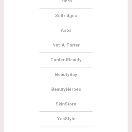
iHerb
Selfridges
Asos
Net-A-Porter
ContentBeauty
BeautyBay
BeautyHeroes
SkinStore
YesStyle