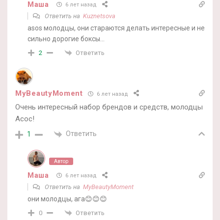
Маша
6 лет назад
Ответить на
Kuznetsova
asos молодцы, они стараются делать интересные и не
сильно дорогие боксы…
Ответить
2
MyBeautyMoment
6 лет назад
Очень интересный набор брендов и средств, молодцы
Асос!
Ответить
1
Автор
Маша
6 лет назад
Ответить на
MyBeautyMoment
они молодцы, ага😊😊😊
Ответить
0