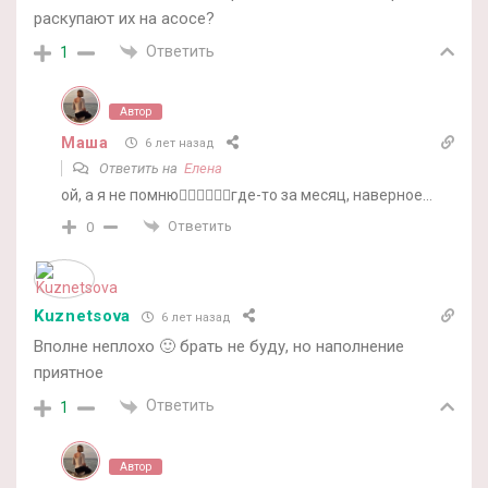
раскупают их на асосе?
Ответить
1
Автор
Маша
6 лет назад
Ответить на
Елена
ой, а я не помню🤷‍♀️🤷‍♀️🤷‍♀️где-то за месяц, наверное…
Ответить
0
Kuznetsova
6 лет назад
Вполне неплохо 🙂 брать не буду, но наполнение
приятное
Ответить
1
Автор