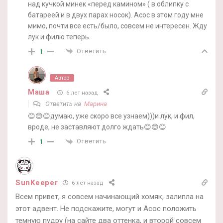
над кучкой минек «перед камином» ( в облипку с
батареей и в двух парах носок). Асос в этом году мне
мимо, почти все есть/было, совсем не интересен. Жду
лук и филю теперь.
Ответить
1
Автор
Маша
6 лет назад
Ответить на
Марина
😊😊😊думаю, уже скоро все узнаем)))и лук, и фил,
вроде, не заставляют долго ждать😊😊😊
Ответить
1
SunKeeper
6 лет назад
Всем привет, я совсем начинающий хомяк, залипла на
этот адвент. Не подскажите, могут и Асос положить
темную пудру (на сайте два оттенка, и второй совсем