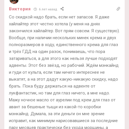
Виктория
6 лет назад
Со скидкой надо брать, если нет запасов. Я даже
хайлайтер этот честно хотела (у меня на днях
закончился хайлайтер. Вот прям совсем. Я существую).
Вообще, при наличии нескольких минек крема и двух
полноразмеров в ходу, единственного крема для глаз
и трёх ГДД на один разок, понимаешь, что пора
затариваться, а для этого как нельзя лучше подходят
адвенты. Этот без звёзд, но рабочий. Ждём мэнкайнд
и гуди от культа, если там ничего интереснее не
выкатят, а на этот дадут какую-никакую скидку, надо
брать. Пока буду держаться на адвенте от
лукфантастик, но там для глаз ничего, а мне надо.
Мажу ночное масло от аурелии под крем для глаз от
авант за бешеные тыщи из какой-то коробки
мэнкайнд. Думала, за эти деньги он мне зрение
исправит, как минимум нарисовавшиеся за последние
пару месяцев практически без ухода морщины, а