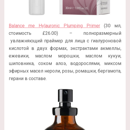
Balance me Hylauronic Plumping Primer
(30 мл,
стоимость £26.00) – полноразмерный
увлажняющий праймер для лица c гиалуроновой
кислотой в двух формах, экстрактами акмеллы,
ежевики, маслом морошки, маслом кукуи,
шиповника, соком алоэ, водорослями, миксом
эфирных масел нероли, розы, ромашки, бергамота,
герани в составе.