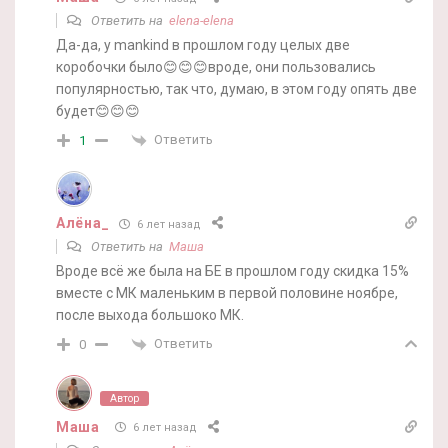
Ответить на
elena-elena
Да-да, у mankind в прошлом году целых две
коробочки было😊😊😊вроде, они пользовались
популярностью, так что, думаю, в этом году опять две
будет😊😊😊
Ответить
1
Алёна_
6 лет назад
Ответить на
Маша
Вроде всё же была на БЕ в прошлом году скидка 15%
вместе с МК маленьким в первой половине ноябре,
после выхода большоко МК.
Ответить
0
Автор
Маша
6 лет назад