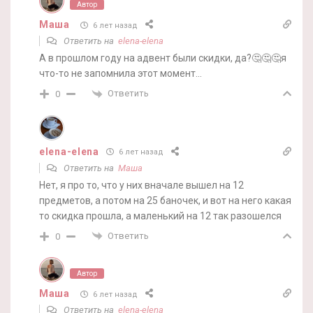
Автор
Маша
6 лет назад
Ответить на
elena-elena
А в прошлом году на адвент были скидки, да?🤔🤔🤔я
что-то не запомнила этот момент…
Ответить
0
elena-elena
6 лет назад
Ответить на
Маша
Нет, я про то, что у них вначале вышел на 12
предметов, а потом на 25 баночек, и вот на него какая
то скидка прошла, а маленький на 12 так разошелся
Ответить
0
Автор
Маша
6 лет назад
Ответить на
elena-elena