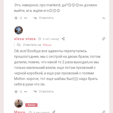
Это, наверное, про mankind, да?😊😊😊он должен
выйти, ага, ждём его😊😊😊
Ответить
0
elena-elena
6 лет назад
Ответить на
Маша
Ой, все! Вообще все адвенты перепутались
прошлогодние, мы с сестрой на двоих брали, потом
делили, помню, что какой то 2 раза выходил,но мы
только маленький взяли, еще потом луковский с
черной коробкой, и еще раз луковский с гелями
Molton. короче, тот еще шабаш был)))) надо брать
себя в руки что ли…
Ответить
0
Автор
Маша
6 лет назад