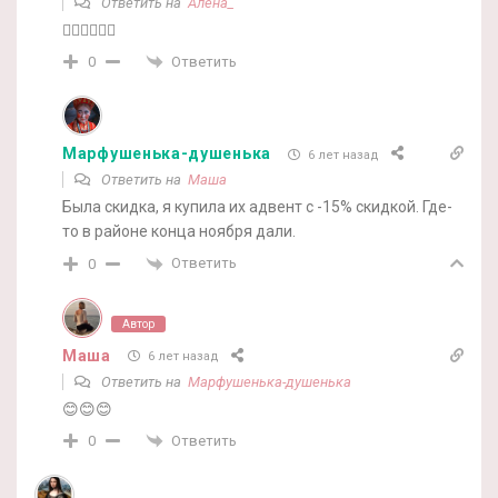
Ответить на
Алёна_
🤷‍♀️🤷‍♀️🤷‍♀️
Ответить
0
Марфушенька-душенька
6 лет назад
Ответить на
Маша
Была скидка, я купила их адвент с -15% скидкой. Где-
то в районе конца ноября дали.
Ответить
0
Автор
Маша
6 лет назад
Ответить на
Марфушенька-душенька
😊😊😊
Ответить
0