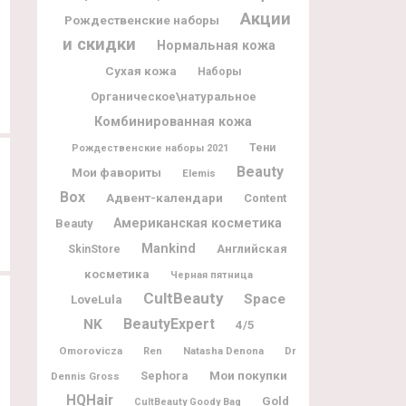
Акции
Рождественские наборы
25.10.2019
28
18.10.2019
и скидки
Нормальная кожа
Сухая кожа
Molton Brown Advent Calendar 2019
Rodial Advent Calendar 2019
Наборы
Органическое\натуральное
Комбинированная кожа
Тени
Рождественские наборы 2021
Beauty
Мои фавориты
Elemis
Box
Адвент-календари
Content
Американская косметика
Beauty
Mankind
Английская
SkinStore
косметика
Черная пятница
CultBeauty
Space
LoveLula
BeautyExpert
NK
4/5
Omorovicza
Natasha Denona
Dr
Ren
Мои покупки
Sephora
Dennis Gross
HQHair
Gold
CultBeauty Goody Bag