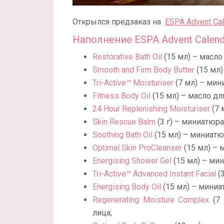
Открылся предзаказ на
ESPA Advent Ca
Наполнение ESPA Advent Calend
Restorative Bath Oil
(15 мл) – масло
Smooth and Firm Body Butter
(15 мл)
Tri-Active™ Moisturiser
(7 мл) – ми
Fitness Body Oil
(15 мл) – масло для
24 Hour Replenishing Moisturiser
(7 
Skin Rescue Balm
(3 г) – миниатюра
Soothing Bath Oil
(15 мл) – миниатю
Optimal Skin ProCleanser
(15 мл) – 
Energising Shower Gel
(15 мл) – ми
Tri-Active™ Advanced Instant Facial
(
Energising Body Oil
(15 мл) – миниа
Regenerating Moisture Complex
(7 
лица;