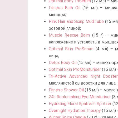
Optimal Body TriSerum
(12 мл) – ми
Fitness Bath Oil
(15 мл) – миниа
мышцы;
Pink Hair and Scalp Mud Tube
(15 мл
розовой глиной;
Muscle Rescue Balm
(15 г) – мин
напряжение и усталость в мышцах
Optimal Skin ProSerum
(4 мл) – м
лица;
Detox Body Oil
(15 мл) – миниатюра
Optimal Skin ProMoisturiser
(15 мл)
Tri-Active Advanced Night Booster
маслянистой сыворотки для лица;
Fitness Shower Oil
(15 мл) – масло 
24h Replenishing Eye Moisturiser
(3 
Hydrating Floral Spafresh Spritzer
(12
Overnight Hydration Therapy
(15 мл)
Winter Spice Candle
(70 г) – свеча 