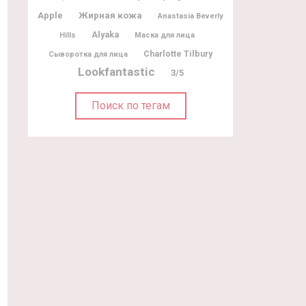
Жирная кожа
Apple
Anastasia Beverly
Alyaka
Hills
Маска для лица
Charlotte Tilbury
Сыворотка для лица
Lookfantastic
3/5
Поиск по тегам