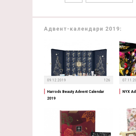
Адвент-календари 2019:
09.12.2019
126
07.11.2
Harrods Beauty Advent Calendar
NYX Ad
2019