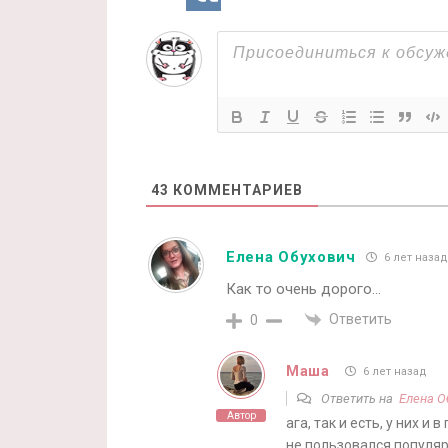
43
КОММЕНТАРИЕВ
Елена Обухович
6 лет назад
Как то очень дорого…
Ответить
0
Маша
6 лет назад
Ответить на
Елена О
Автор
ага, так и есть, у них 
не пользовался популя