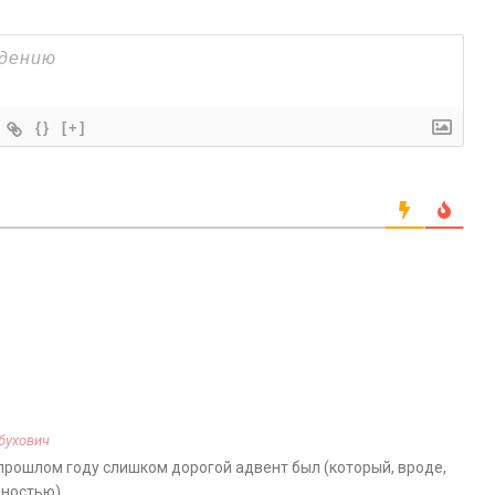
{}
[+]
бухович
и в прошлом году слишком дорогой адвент был (который, вроде,
рностью)…