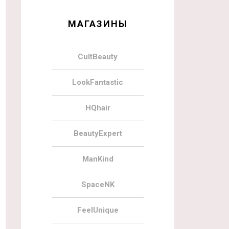
МАГАЗИНЫ
CultBeauty
LookFantastic
HQhair
BeautyExpert
ManKind
SpaceNK
FeelUnique