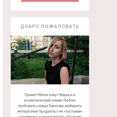
ДОБРО ПОЖАЛОВАТЬ
Привет! Меня зовут Маша и я
косметический хомяк! Люблю
пробовать новые баночки, выбирать
интересные продукты с не «пустыми»
составами, а также писать обо всем