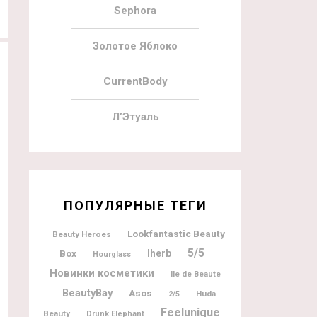
Sephora
Золотое Яблоко
CurrentBody
Л’Этуаль
25.10.2019
111
23.10.2019
ПОПУЛЯРНЫЕ ТЕГИ
Dr. Barbara Sturm Advent Calendar
MAC Advent Calendar 2019
2019
Lookfantastic Beauty
Beauty Heroes
5/5
Box
Iherb
Hourglass
Новинки косметики
Ile de Beaute
BeautyBay
Asos
Huda
2/5
Feelunique
Beauty
Drunk Elephant