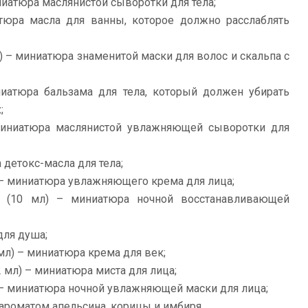
ниатюра маслянистой сыворотки для тела;
тюра масла для ванны, которое должно расслаблять
) – миниатюра знаменитой маски для волос и скальпа с
иатюра бальзама для тела, который должен убирать
;
иниатюра маслянистой увлажняющей сыворотки для
 детокс-масла для тела;
 – миниатюра увлажняющего крема для лица;
(10 мл) – миниатюра ночной восстанавливающей
для душа;
мл) – миниатюра крема для век;
 мл) – миниатюра миста для лица;
 – миниатюра ночной увлажняющей маски для лица;
с ароматом апельсина, корицы и имбиря.