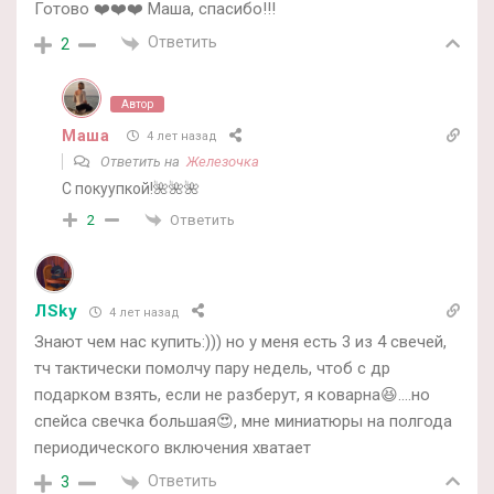
Готово ❤️❤️❤️ Маша, спасибо!!!
Ответить
2
Автор
Маша
4 лет назад
Ответить на
Железочка
С покуупкой!🌺🌺🌺
Ответить
2
ЛSky
4 лет назад
Знают чем нас купить:))) но у меня есть 3 из 4 свечей,
тч тактически помолчу пару недель, чтоб с др
подарком взять, если не разберут, я коварна😆….но
спейса свечка большая😍, мне миниатюры на полгода
периодического включения хватает
Ответить
3