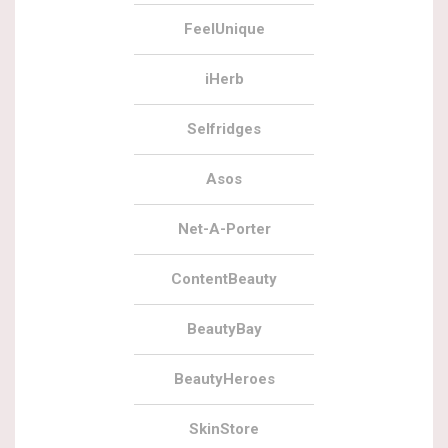
FeelUnique
iHerb
Selfridges
Asos
Net-A-Porter
ContentBeauty
BeautyBay
BeautyHeroes
SkinStore