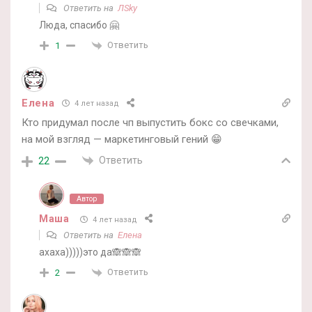
Ответить на
ЛSky
Люда, спасибо 🤗
Ответить
1
Елена
4 лет назад
Кто придумал после чп выпустить бокс со свечками,
на мой взгляд — маркетинговый гений 😁
Ответить
22
Автор
Маша
4 лет назад
Ответить на
Елена
ахаха)))))это да🙈🙈🙈
Ответить
2