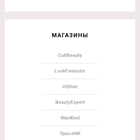
МАГАЗИНЫ
CultBeauty
LookFantastic
HQhair
BeautyExpert
ManKind
SpaceNK