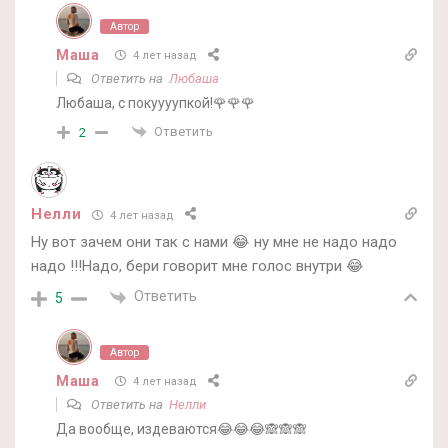
Автор
Маша
4 лет назад
Ответить на
Любаша
Любаша, с покуууупкой!🌹🌹🌹
Ответить
2
Нелли
4 лет назад
Ну вот зачем они так с нами 😂 ну мне не надо надо
надо !!!Надо, бери говорит мне голос внутри 😂
Ответить
5
Автор
Маша
4 лет назад
Ответить на
Нелли
Да вообще, издеваются😂😂😂🙈🙈🙈