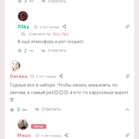
Ответить
3
ЛSky
4 лет назад
Ответить на
Ира_Ира
А ещё атмосферу и уют создаёт.
Ответить
2
Оксана
4 лет назад
Годные все в наборе. Чтобы начать маньячить по
свечам, в самый раз😊😊😊 а кто-то карусельки ждеет
🙊
Ответить
3
Автор
Маша
4 лет назад