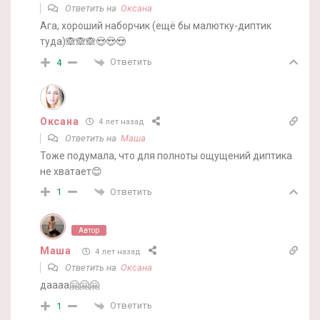
Ответить на
Оксана
Ага, хороший наборчик (ещё бы малютку-диптик
туда)🙈🙈🙈😍😍😍
Ответить
4
Оксана
4 лет назад
Ответить на
Маша
Тоже подумала, что для полноты ощущений диптика
не хватает😊
Ответить
1
Автор
Маша
4 лет назад
Ответить на
Оксана
даааа🤗🤗🤗
Ответить
1