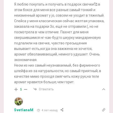
Я люблю покупать и получать в подарок свечки🥰 в
этом боксе для меня все разные:самый тонкий и
неизменный аромат у jo, совсем не уходит в тяжелый.
Спейса у меня классическая сейчас желтая упаковка,
заказала на подарки 3о, ещё не отправили:(, но не
посмотрела в чем отличие. Пахнет для меня
свершившимся нг-как-будто шкурку мандариновую
подпалили на свечке, чувство пресыщения
вызывает-есть,когда она зажжена не хочется,
аромат обволакивающий, немного удушает. Очень
экономичная.
Неом из них самый неузнаваемый, без фирменного
шлейфа из-за натуральности, но самый приятный, в
качестве мимо проходя смягчить кожу рук,на теле
аромат нравится больше,чем горит.
Ответить
5
SvetlanaM
4 лет назад