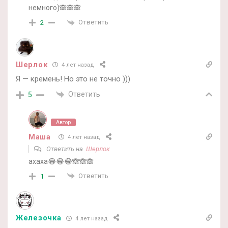
немного)🙈🙈🙈
Ответить
2
Шерлок
4 лет назад
Я — кремень! Но это не точно )))
Ответить
5
Автор
Маша
4 лет назад
Ответить на
Шерлок
ахаха😂😂😂🙈🙈🙈
Ответить
1
Железочка
4 лет назад