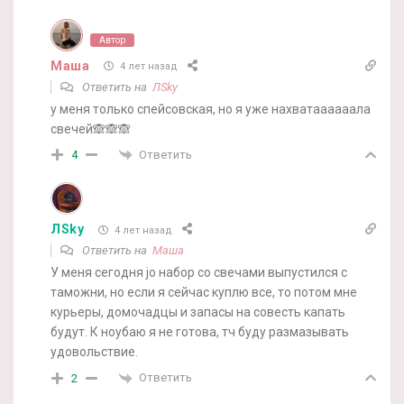
Автор
Маша
4 лет назад
Ответить на
ЛSky
у меня только спейсовская, но я уже нахватаааааала
свечей🙈🙈🙈
Ответить
4
ЛSky
4 лет назад
Ответить на
Маша
У меня сегодня jo набор со свечами выпустился с
таможни, но если я сейчас куплю все, то потом мне
курьеры, домочадцы и запасы на совесть капать
будут. К ноубаю я не готова, тч буду размазывать
удовольствие.
Ответить
2