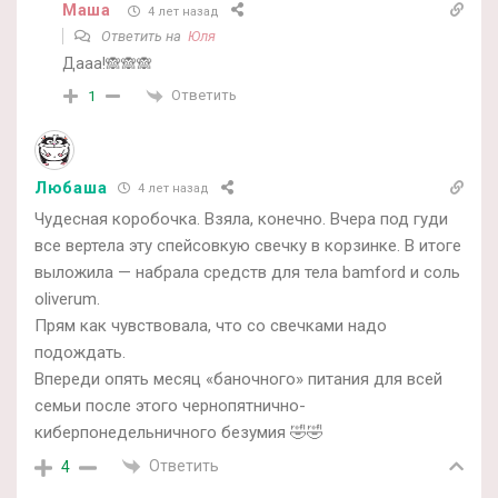
Маша
4 лет назад
Ответить на
Юля
Дааа!🙈🙈🙈
Ответить
1
Любаша
4 лет назад
Чудесная коробочка. Взяла, конечно. Вчера под гуди
все вертела эту спейсовкую свечку в корзинке. В итоге
выложила — набрала средств для тела bamford и соль
oliverum.
Прям как чувствовала, что со свечками надо
подождать.
Впереди опять месяц «баночного» питания для всей
семьи после этого чернопятнично-
киберпонедельничного безумия 🤣🤣
Ответить
4