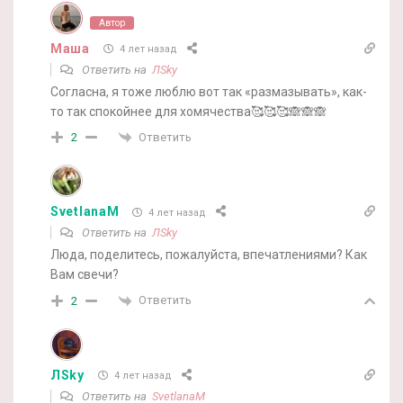
Автор
Маша
4 лет назад
Ответить на
ЛSky
Согласна, я тоже люблю вот так «размазывать», как-
то так спокойнее для хомячества🥰🥰🥰🙈🙈🙈
Ответить
2
SvetlanaM
4 лет назад
Ответить на
ЛSky
Люда, поделитесь, пожалуйста, впечатлениями? Как
Вам свечи?
Ответить
2
ЛSky
4 лет назад
Ответить на
SvetlanaM