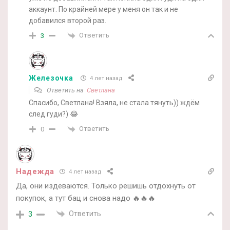
аккаунт. По крайней мере у меня он так и не
добавился второй раз.
Ответить
3
Железочка
4 лет назад
Ответить на
Светлана
Спасибо, Светлана! Взяла, не стала тянуть)) ждём
след гуди?) 😂
Ответить
0
Надежда
4 лет назад
Да, они издеваются. Только решишь отдохнуть от
покупок, а тут бац и снова надо 🔥🔥🔥
Ответить
3