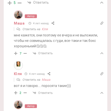
Ответить
5
Автор
Маша
4 лет назад
Ответить на
Юля
мне кажется, они поэтому ее вчера и не выложили,
чтобы не совмещалась с гуди, все-таки и так бокс
хорошенький🤔🤔🤔
Ответить
7
Юля
4 лет назад
Ответить на
Маша
вот я и говорю…. поросята такие)))
Ответить
2
Автор