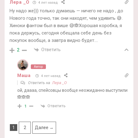
Лера _О
4 лет назад
Ну надо же))) только думаешь — ничего не надо , до
Нового года точно, так они находят, чем удивить 😅.
Хиноки фантом был в више 😅🙈Хорошая коробка, я
пока держусь, сегодня обещала себе день без
покупок вообще, а завтра видно будет….
Ответить
2
Автор
Маша
4 лет назад
Ответить на
Лера _О
ой, даааа, спейсовцы вообще неожиданно выступили
🙈🙈🙈
Ответить
1
1
2
Далее →