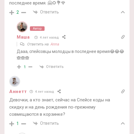
последнее время. 🤗🌻💐🌹
Ответить
2
Автор
Маша
4 лет назад
Ответить на
Anna
Дааа, спейсовцы молодцы в последнее время😂😂😂
🙈🙈🙈
Ответить
1
Аннетт
4 лет назад
Девочки, а кто знает, сейчас на Спейсе коды на
скидку и на день рождения по-прежнему
совмещаются в корзинке?
Ответить
1