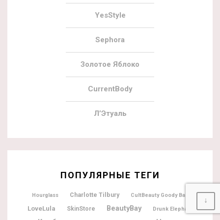
YesStyle
Sephora
Золотое Яблоко
CurrentBody
Л’Этуаль
ПОПУЛЯРНЫЕ ТЕГИ
Charlotte Tilbury
Hourglass
CultBeauty Goody Bag
↓
BeautyBay
LoveLula
SkinStore
Drunk Elephant