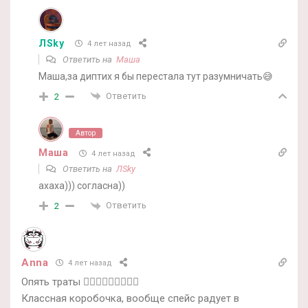
ЛSky
4 лет назад
Ответить на
Маша
Маша,за диптих я бы перестала тут разумничать😅
Ответить
2
Автор
Маша
4 лет назад
Ответить на
ЛSky
ахаха))) согласна))
Ответить
2
Anna
4 лет назад
Опять траты 🤦🏻‍♀️🤦🏻‍♀️🤦🏻‍♀️
Классная коробочка, вообще спейс радует в