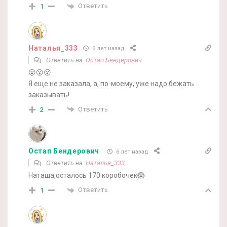
Ответить
1
Наталья_333
6 лет назад
Ответить на
Остап Бендерович
😮😮😮
Я еще не заказала, а, по-моему, уже надо бежать
заказывать!
Ответить
2
Остап Бендерович
6 лет назад
Ответить на
Наталья_333
Наташа,осталось 170 коробочек😱
Ответить
1