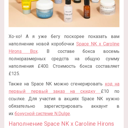
Хо-хо! А я уже бегу поскорее показать вам
наполнение новой коробочки
Space NK x Caroline
Hirons Box
. В составе бокса восемь
полноразмерных средств на общую сумму
наполнения £400. Стоимость бокса составляет
£125.
Также на Space NK можно сгенерировать
код на
первый первый заказ на скидку
£10 по
ссылке. Для участия в акциях Space NK нужно
обязательно зарегистрировать аккаунт в
их
бонусной системе N.Dulge
.
Наполнение Space NK x Caroline Hirons