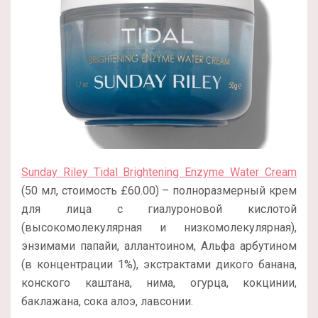
Sunday Riley Tidal Brightening Enzyme Water Cream
(50 мл, стоимость £60.00) – полноразмерный крем
для лица с гиалуроновой кислотой
(высокомолекулярная и низкомолекулярная),
энзимами папайи, аллантоином, Альфа арбутином
(в концентрации 1%), экстрактами дикого банана,
конского каштана, нима, огурца, кокцинии,
баклажана, сока алоэ, лавсонии.