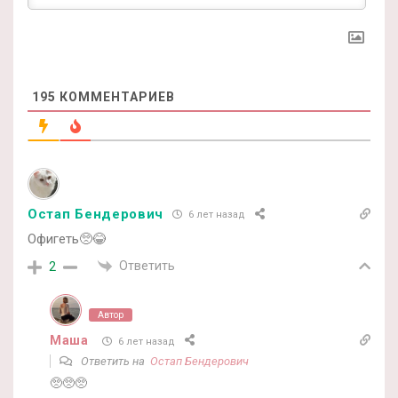
195
КОММЕНТАРИЕВ
Остап Бендерович
6 лет назад
Офигеть🥺😂
Ответить
2
Автор
Маша
6 лет назад
Ответить на
Остап Бендерович
🥺🥺🥺