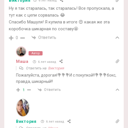
Виктория
6 лет назад
Ну я так старалась, так старалась! Все пропускала, а
тут как с цепи сорвалась 😂
Спасибо Машуля! Я купила в итоге 😍 какая же эта
коробочка шикарная по составу🤩
Ответить
0
Автор
Маша
6 лет назад
Ответить на
Виктория
Пожалуйста, дорогая!💐💐💐И с покупкой!!💐💐💐бокс,
правда, шикарный!!
Ответить
1
Виктория
6 лет назад