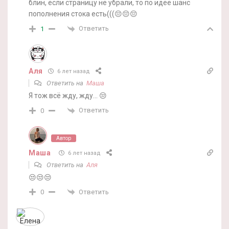
блин, если страницу не убрали, то по идее шанс
пополнения стока есть(((😔😔😔
Ответить
1
Аля
6 лет назад
Ответить на
Маша
Я тож всё жду, жду… 😒
Ответить
0
Автор
Маша
6 лет назад
Ответить на
Аля
😒😒😒
Ответить
0