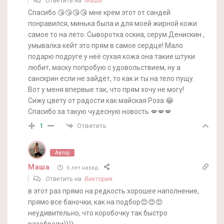
Ответить на
Маша
Спасибо 😘😘😘😘 мне крем этот от сандей
понравился, минька была и для моей жирной кожи
самое то на лето. Сыворотка оскиа, серум Денискин ,
умывалка кейт это прям в самое сердце! Мало
подарю подруге у неё сухая кожа она такие штуки
любит, маску попробую с удовольствием, ну а
санскрин если не зайдёт, то как и ты на тело пущу.
Вот у меня впервые так, что прям хочу не могу!
Сижу цвету от радости как майская Роза 😂
Спасибо за такую чудесную новость 💋💋💋
Ответить
1
Автор
Маша
6 лет назад
Ответить на
Виктория
в этот раз прямо на редкость хорошее наполнение,
прямо все баночки, как на подбор😍😍😍
неудивительно, что коробочку так быстро