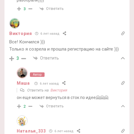
разобрали))))
Ответить
3
Виктория
6 лет назад
Все! Кончился )))
Только я созрела и прошла регистрацию на сайте )))
Ответить
3
Автор
Маша
6 лет назад
Ответить на
Виктория
он еще может вернуться в сток по идее🤗🤗🤗
Ответить
2
Наталья_333
6 лет назад