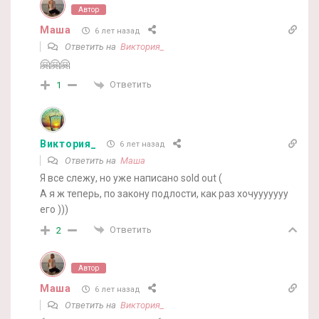
Автор
Маша
6 лет назад
Ответить на
Виктория_
🤗🤗🤗
Ответить
1
Виктория_
6 лет назад
Ответить на
Маша
Я все слежу, но уже написано sold out (
А я ж теперь, по закону подлости, как раз хочууууууу
его )))
Ответить
2
Автор
Маша
6 лет назад
Ответить на
Виктория_