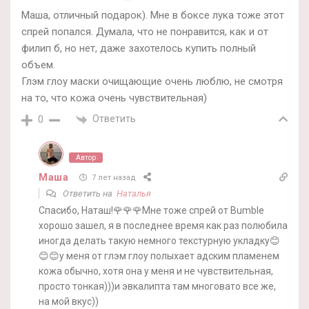
Маша, отличный подарок). Мне в боксе лука тоже этот
спрей попался. Думала, что не понравится, как и от
филип б, но нет, даже захотелось купить полный
объем.
Глэм глоу маски очищающие очень люблю, не смотря
на то, что кожа очень чувствительная)
Ответить
0
Автор
Маша
7 лет назад
Ответить на
Наталья
Спасибо, Наташ!🌹🌹🌹Мне тоже спрей от Bumble
хорошо зашел, я в последнее время как раз полюбила
иногда делать такую немного текстурную укладку😊
😊😊у меня от глэм глоу полыхает адским пламенем
кожа обычно, хотя она у меня и не чувствительная,
просто тонкая)))и эвкалипта там многовато все же,
на мой вкус))