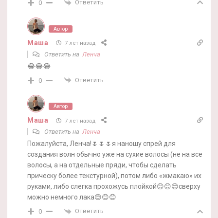
Ответить
0
Автор
Маша
7 лет назад
Ответить на
Ленча
😂😂😂
Ответить
0
Автор
Маша
7 лет назад
Ответить на
Ленча
Пожалуйста, Ленча!🌷🌷🌷я наношу спрей для
создания волн обычно уже на сухие волосы (не на все
волосы, а на отдельные пряди, чтобы сделать
прическу более текстурной), потом либо «жмакаю» их
руками, либо слегка прохожусь плойкой😊😊😊сверху
можно немного лака😊😊😊
Ответить
0