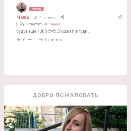
Автор
Маша
7 лет назад
Ответить на
Ленча
будут еще 100%😊😊😊может, в гуди…
Ответить
0
ДОБРО ПОЖАЛОВАТЬ