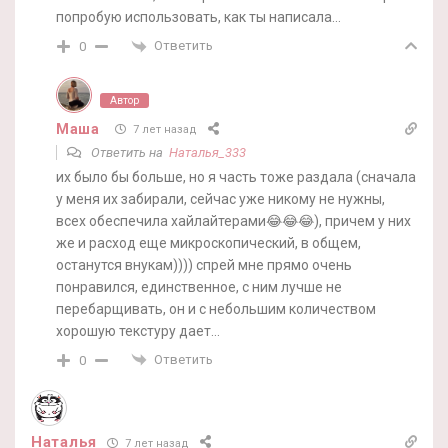
попробую использовать, как ты написала…
Ответить
0
Автор
Маша
7 лет назад
Ответить на
Наталья_333
их было бы больше, но я часть тоже раздала (сначала
у меня их забирали, сейчас уже никому не нужны,
всех обеспечила хайлайтерами😂😂😂), причем у них
же и расход еще микроскопический, в общем,
останутся внукам)))) спрей мне прямо очень
понравился, единственное, с ним лучше не
перебарщивать, он и с небольшим количеством
хорошую текстуру дает…
Ответить
0
Наталья
7 лет назад