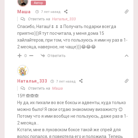
Автор
Маша
7 лет назад
Ответить на
Наталья_333
Спасибо, Наташ!🌷🌷🌷Получать подарки всегда
приятно)))Я тут посчитала, у меня дома 15
хайлайтеров, при том, что пользуюсь я ими ну раз в 1-
2 месяца, наверное, не чаще)))😂😂😂
Ответить
0
Наталья_333
7 лет назад
Ответить на
Маша
15!!! 🙈🙈🙈
Ну да, их пихали во все боксы и адвенты, куда только
можно было! Я свои отдаю знакомому визажисту 😊
Потому что я ими вообще не пользуюсь, даже раз в 1-
2 месяца…
Кстати, мне в луковском боксе такой же спрей для
волос попался, я повертела его и положила. Теперь