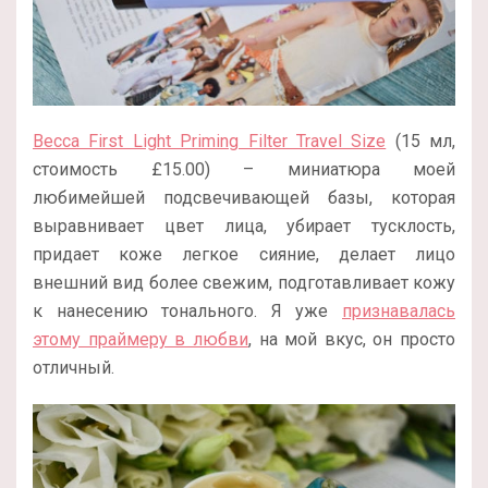
Becca First Light Priming Filter Travel Size
(15 мл,
стоимость £15.00) – миниатюра моей
любимейшей подсвечивающей базы, которая
выравнивает цвет лица, убирает тусклость,
придает коже легкое сияние, делает лицо
внешний вид более свежим, подготавливает кожу
к нанесению тонального. Я уже
признавалась
этому праймеру в любви
, на мой вкус, он просто
отличный.