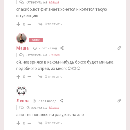
Ответить на
Маша
спасибо,вот фиг знает,хочется и колется такую
штукенцию
Ответить
0
Автор
Маша
7 лет назад
Ответить на
Ленча
ой, наверняка в каком-нибудь боксе будет минька
подобного спрея, их много😊😊😊
Ответить
0
Ленча
7 лет назад
Ответить на
Маша
а вот не попался ни разу,как на зло
Ответить
0