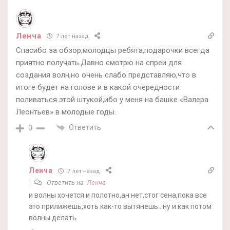
Ленча
7 лет назад
Спасибо за обзор,молодцы ребята,подарочки всегда
приятно получать.Давно смотрю на спреи для
создания волн,но очень слабо представляю,что в
итоге будет на голове и в какой очередности
поливаться этой штукой,ибо у меня на башке «Валера
Леонтьев» в молодые годы.
Ответить
0
Ленча
7 лет назад
Ответить на
Ленча
и волны хочется и полотно,ан нет,стог сена,пока все
это прилижешь,хоть как-то вытянешь…ну и как потом
волны делать