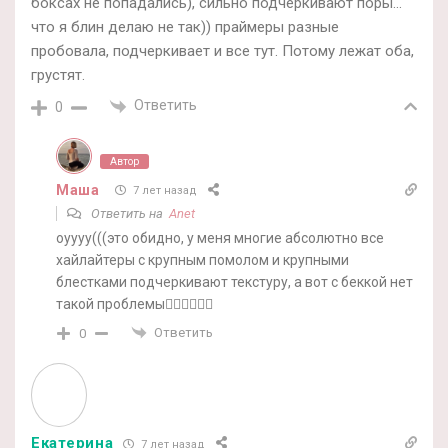
боксах не попадались), сильно подчёркивают поры…
что я блин делаю не так)) праймеры разные
пробовала, подчеркивает и все тут. Потому лежат оба,
грустят.
Ответить
0
Автор
Маша
7 лет назад
Ответить на
Anet
оуууу(((это обидно, у меня многие абсолютно все
хайлайтеры с крупным помолом и крупными
блестками подчеркивают текстуру, а вот с беккой нет
такой проблемы🤷‍♀️🤷‍♀️🤷‍♀️
Ответить
0
Екатерина
7 лет назад