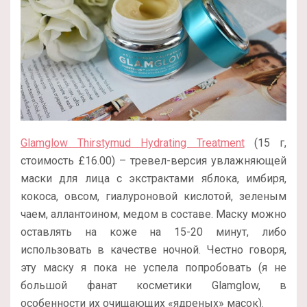
Glamglow Thirstymud Hydrating Treatment
(15 г,
стоимость £16.00) – тревел-версия увлажняющей
маски для лица с экстрактами яблока, имбиря,
кокоса, овсом, гиалуроновой кислотой, зеленым
чаем, аллантоином, медом в составе. Маску можно
оставлять на коже на 15-20 минут, либо
использовать в качестве ночной. Честно говоря,
эту маску я пока не успела попробовать (я не
большой фанат косметики Glamglow, в
особенности их очищающих «ядреных» масок).