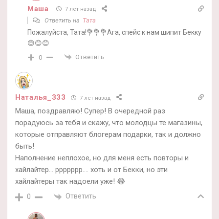
Маша
7 лет назад
Ответить на
Тата
Пожалуйста, Тата!💐💐💐Ага, спейс к нам шипит Бекку
😊😊😊
Ответить
0
Наталья_333
7 лет назад
Маша, поздравляю! Супер! В очередной раз
порадуюсь за тебя и скажу, что молодцы те магазины,
которые отправляют блогерам подарки, так и должно
быть!
Наполнение неплохое, но для меня есть повторы и
хайлайтер… ррррррр…. хоть и от Бекки, но эти
хайлайтеры так надоели уже! 😂
Ответить
0