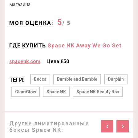
магазина
5
МОЯ ОЦЕНКА:
/ 5
ГДЕ КУПИТЬ
Space NK Away We Go Set
spacenk.com
Цена £50
ТЕГИ:
Becca
Bumble and Bumble
Darphin
GlamGlow
Space NK
Space NK Beauty Box
Другие лимитированные
‹
›
боксы Space NK: