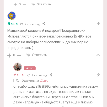
Ответить
0
Даша
7 лет назад
Маша,какой классный подарок!Поздравляю☺
Исправляются они все-таки,потихоньку👍 😂Я все
смотрю на наборы спейсовские ,и до сих пор не
определилась:(
Ответить
0
Автор
Маша
7 лет назад
Ответить на
Даша
Спасибо, Даша!🌺🌺🌺Спейс прямо удивили на самом
деле, они же такие по идее товарищи, им только
английские блоггеры интересны, с остальными они
даже напрямую не общаются…а тут еще и письмо