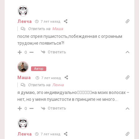
Ленча
7 лет назад
Ответить на
Маша
после спрея пушистость,побежденная с огромным
трудом,не появиться?!
Ответить
0
Автор
Маша
7 лет назад
Ответить на
Ленча
я думаю, это индивидуально🤷‍♀️🤷‍♀️🤷‍♀️на моих волосах –
нет, но у меня пушистости в принципе не много…
Ответить
0
Ленча
7 лет назад