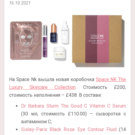
16.10.2021
На Space Nk вышла новая коробочка
Space NK The
Luxury Skincare Collection
. Стоимость £200,
стоимость наполнения – £438. В составе:
Dr Barbara Sturm The Good C Vitamin C Serum
(30 мл, стоимость £110.00) – сыворотка с
витамином С;
Sisley-Paris Black Rose Eye Contour Fluid
(14