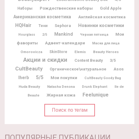
Рождественские наборы
Gold Apple
Наборы
Американская косметика
Английская косметика
HQHair
Новинки косметики
Sephora
Тени
Mankind
Мои
Hourglass
2/5
Черная пятница
фавориты
Адвент-календари
Маска для лица
Omorovicza
SkinStore
Elemis
Beauty Heroes
Акции и скидки
Content Beauty
3/5
CultBeauty
Органическое\натуральное
Asos
5/5
Iherb
Мои покупки
CultBeauty Goody Bag
Huda Beauty
Natasha Denona
Ile de
Drunk Elephant
Feelunique
Жирная кожа
Beaute
Поиск по тегам
ПОПУЛЯРНЫЕ ПУБЛИКАЦИИ