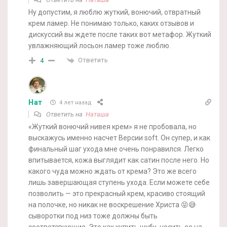
Ну допустим, я люблю жуткий, вонючий, отвратный
крем ламер. Не понимаю только, каких отзывов и
дискуссий вы ждете после таких вот метафор. Жуткий
увлажняющий лосьон ламер тоже люблю.
Ответить
4
Нат
4 лет назад
Ответить на
Наташа
«Жуткий вонючий нивея крем» я не пробовала, но
выскажусь именно насчет Версии soft. Он супер, и как
финальный шаг ухода мне очень понравился. Легко
впитывается, кожа выглядит как сатин после него. Но
какого чуда можно ждать от крема? Это же всего
лишь завершающая ступень ухода. Если можете себе
позволить — это прекрасный крем, красиво стоящий
на полочке, но никак не воскрешение Христа 😝😅
сыворотки под низ тоже должны быть
соответсвующие. Это как купить шубу, носить ее на