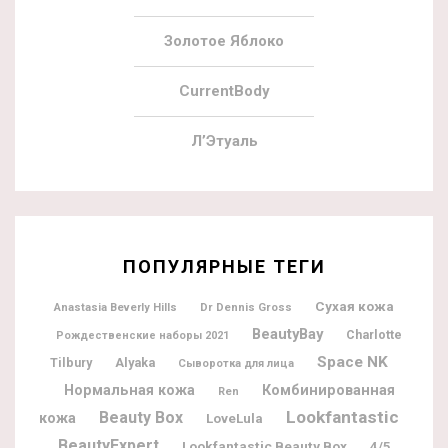
Золотое Яблоко
CurrentBody
Л’Этуаль
ПОПУЛЯРНЫЕ ТЕГИ
Сухая кожа
Dr Dennis Gross
Anastasia Beverly Hills
BeautyBay
Charlotte
Рождественские наборы 2021
Space NK
Tilbury
Alyaka
Сыворотка для лица
Нормальная кожа
Комбинированная
Ren
Lookfantastic
Beauty Box
кожа
LoveLula
BeautyExpert
Lookfantastic Beauty Box
4/5