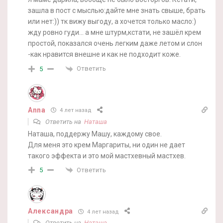
зашла в пост с мыслью:дайте мне знать свыше, брать
или нет:)) тк вижу выгоду, а хочется только масло:)
жду ровно гуди… а мне штурм,кстати, не зашёл крем
простой, показался очень легким даже летом и слон
-как нравится внешне и как не подходит коже.
Ответить
5
Anna
4 лет назад
Ответить на
Наташа
Наташа, поддержу Машу, каждому свое.
Для меня это крем Маргариты, ни один не дает
такого эффекта и это мой мастхевный мастхев.
Ответить
5
Александра
4 лет назад
Ответить на
Наташа