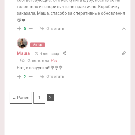
голое тело и говорить что не практично. Коробочку
заказала, Маша, спасобо за оперативные обновления
😘❤️
Ответить
5
Автор
Маша
4 лет назад
Ответить на
Нат
Нат, с покуупкой!💐💐💐
Ответить
2
← Ранее
1
2