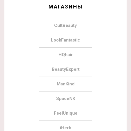
МАГАЗИНЫ
CultBeauty
LookFantastic
HQhair
BeautyExpert
ManKind
SpaceNK
FeelUnique
iHerb