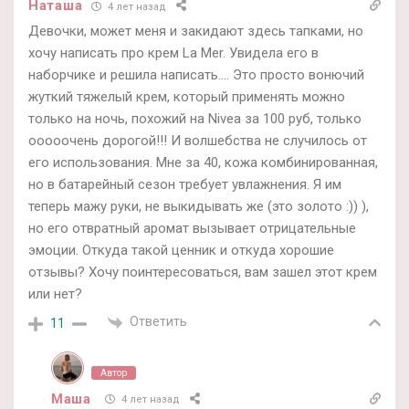
Наташа
4 лет назад
Девочки, может меня и закидают здесь тапками, но
хочу написать про крем La Mer. Увидела его в
наборчике и решила написать…. Это просто вонючий
жуткий тяжелый крем, который применять можно
только на ночь, похожий на Nivea за 100 руб, только
ооооочень дорогой!!! И волшебства не случилось от
его использования. Мне за 40, кожа комбинированная,
но в батарейный сезон требует увлажнения. Я им
теперь мажу руки, не выкидывать же (это золото :)) ),
но его отвратный аромат вызывает отрицательные
эмоции. Откуда такой ценник и откуда хорошие
отзывы? Хочу поинтересоваться, вам зашел этот крем
или нет?
Ответить
11
Автор
Маша
4 лет назад