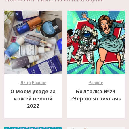
Лицо
Разное
Разное
О моем уходе за
Болталка №24
кожей весной
«Чернопятничная»
2022