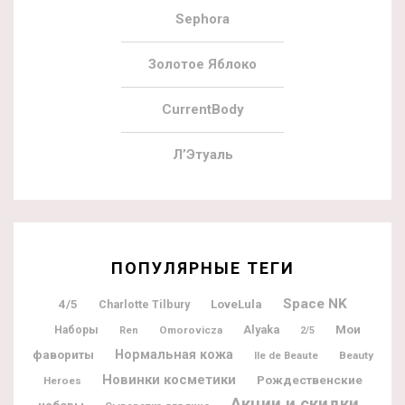
Sephora
Золотое Яблоко
CurrentBody
Л’Этуаль
ПОПУЛЯРНЫЕ ТЕГИ
Space NK
4/5
Charlotte Tilbury
LoveLula
Мои
Alyaka
Наборы
Omorovicza
Ren
2/5
фавориты
Нормальная кожа
Ile de Beaute
Beauty
Новинки косметики
Рождественские
Heroes
Акции и скидки