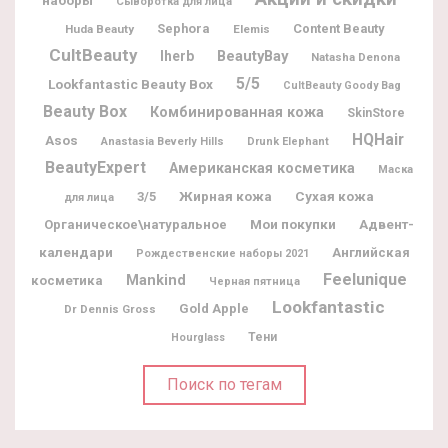
наборы
Сыворотка для лица
Sephora
Content Beauty
Huda Beauty
Elemis
CultBeauty
BeautyBay
Iherb
Natasha Denona
5/5
Lookfantastic Beauty Box
CultBeauty Goody Bag
Beauty Box
Комбинированная кожа
SkinStore
HQHair
Asos
Anastasia Beverly Hills
Drunk Elephant
BeautyExpert
Американская косметика
Маска
Жирная кожа
3/5
Сухая кожа
для лица
Мои покупки
Адвент-
Органическое\натуральное
календари
Английская
Рождественские наборы 2021
Feelunique
Mankind
косметика
Черная пятница
Lookfantastic
Gold Apple
Dr Dennis Gross
Тени
Hourglass
Поиск по тегам