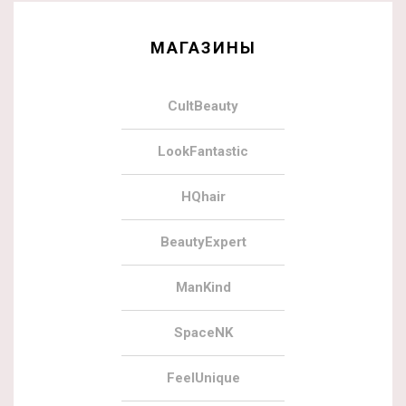
МАГАЗИНЫ
CultBeauty
LookFantastic
HQhair
BeautyExpert
ManKind
SpaceNK
FeelUnique