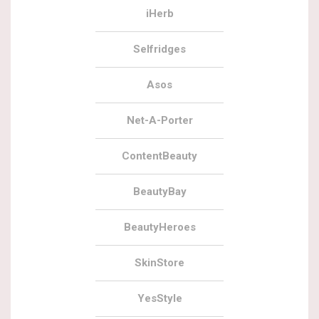
iHerb
Selfridges
Asos
Net-A-Porter
ContentBeauty
BeautyBay
BeautyHeroes
SkinStore
YesStyle