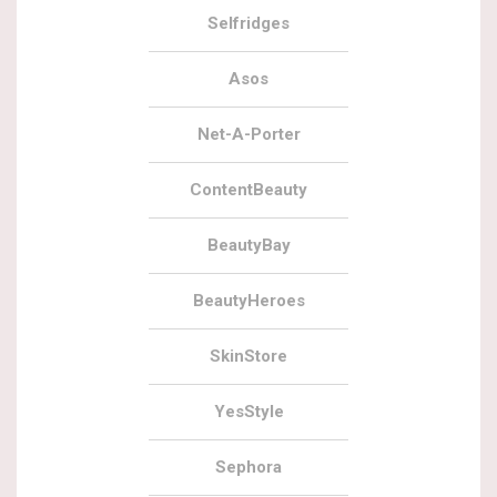
Selfridges
Asos
Net-A-Porter
ContentBeauty
BeautyBay
BeautyHeroes
SkinStore
YesStyle
Sephora