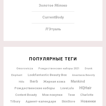
Золотое Яблоко
CurrentBody
Л’Этуаль
ПОПУЛЯРНЫЕ ТЕГИ
Omorovicza
Рождественские наборы 2021
Drunk
Lookfantastic Beauty Box
Elephant
Anastasia Beverly
Iherb
Жирная кожа
Mankind
Hills
HQHair
Рождественские наборы
LoveLula
Мои покупки
Content Beauty
Charlotte
Тени
Новинки
Адвент-календари
Tilbury
SkinStore