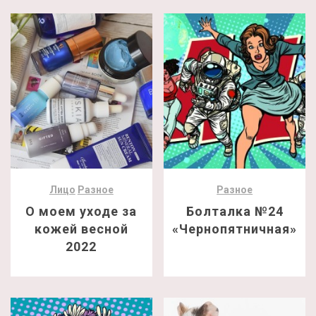
Лицо
Разное
Разное
О моем уходе за
Болталка №24
кожей весной
«Чернопятничная»
2022