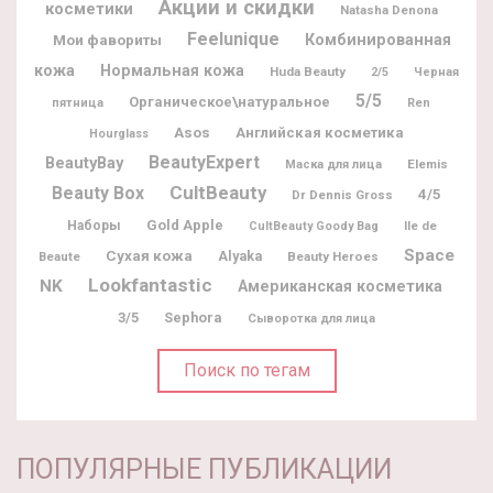
Акции и скидки
косметики
Natasha Denona
Feelunique
Мои фавориты
Комбинированная
кожа
Нормальная кожа
Huda Beauty
2/5
Черная
5/5
Органическое\натуральное
пятница
Ren
Asos
Английская косметика
Hourglass
BeautyExpert
BeautyBay
Elemis
Маска для лица
CultBeauty
Beauty Box
4/5
Dr Dennis Gross
Gold Apple
Наборы
Ile de
CultBeauty Goody Bag
Space
Сухая кожа
Alyaka
Beaute
Beauty Heroes
Lookfantastic
NK
Американская косметика
3/5
Sephora
Сыворотка для лица
Поиск по тегам
ПОПУЛЯРНЫЕ ПУБЛИКАЦИИ