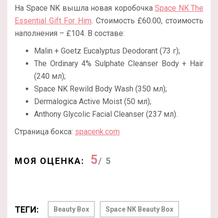
На Space NK вышла новая коробочка
Space NK The
Essential Gift For Him
. Стоимость £60.00, стоимость
наполнения – £104. В составе:
Malin + Goetz Eucalyptus Deodorant (73 г);
The Ordinary 4% Sulphate Cleanser Body + Hair
(240 мл);
Space NK Rewild Body Wash (350 мл);
Dermalogica Active Moist (50 мл);
Anthony Glycolic Facial Cleanser (237 мл).
Страница бокса:
spacenk.com
5
МОЯ ОЦЕНКА:
/ 5
ТЕГИ:
Beauty Box
Space NK Beauty Box