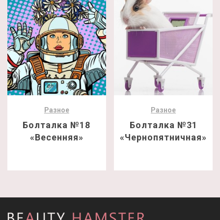
Разное
Разное
Болталка №18
Болталка №31
«Весенняя»
«Чернопятничная»