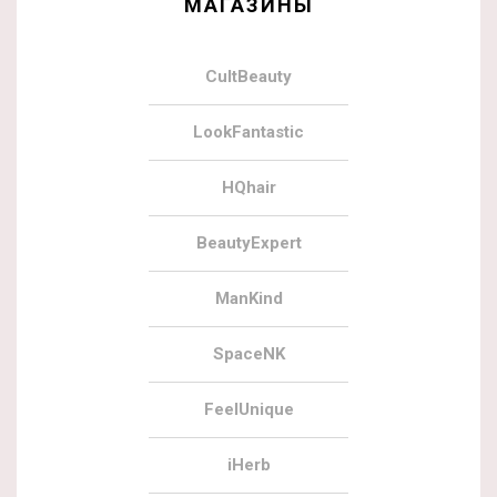
МАГАЗИНЫ
CultBeauty
LookFantastic
HQhair
BeautyExpert
ManKind
SpaceNK
FeelUnique
iHerb