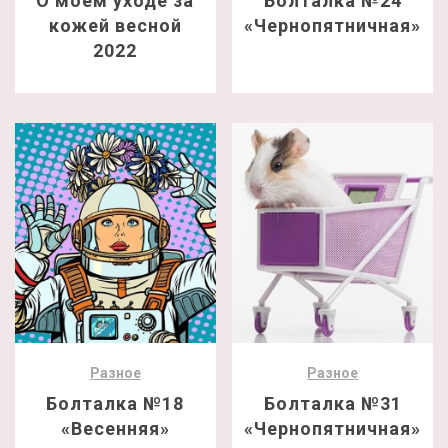
О моем уходе за
Болталка №24
кожей весной
«Чернопятничная»
2022
Разное
Разное
Болталка №18
Болталка №31
«Весенняя»
«Чернопятничная»