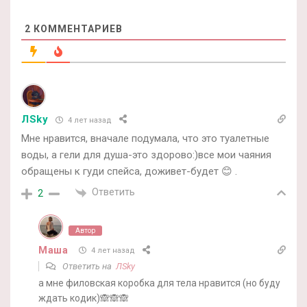
2
КОММЕНТАРИЕВ
ЛSky
4 лет назад
Мне нравится, вначале подумала, что это туалетные
воды, а гели для душа-это здорово:)все мои чаяния
обращены к гуди спейса, доживет-будет 😊 .
Ответить
2
Автор
Маша
4 лет назад
Ответить на
ЛSky
а мне филовская коробка для тела нравится (но буду
ждать кодик)🙈🙈🙈