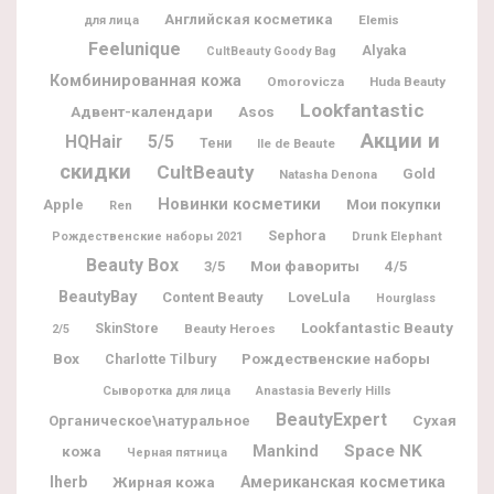
Английская косметика
Elemis
для лица
Feelunique
Alyaka
CultBeauty Goody Bag
Комбинированная кожа
Omorovicza
Huda Beauty
Lookfantastic
Адвент-календари
Asos
Акции и
5/5
HQHair
Тени
Ile de Beaute
скидки
CultBeauty
Gold
Natasha Denona
Новинки косметики
Мои покупки
Apple
Ren
Sephora
Рождественские наборы 2021
Drunk Elephant
Beauty Box
Мои фавориты
3/5
4/5
BeautyBay
Content Beauty
LoveLula
Hourglass
Lookfantastic Beauty
SkinStore
Beauty Heroes
2/5
Box
Рождественские наборы
Charlotte Tilbury
Сыворотка для лица
Anastasia Beverly Hills
BeautyExpert
Органическое\натуральное
Сухая
Space NK
Mankind
кожа
Черная пятница
Iherb
Жирная кожа
Американская косметика