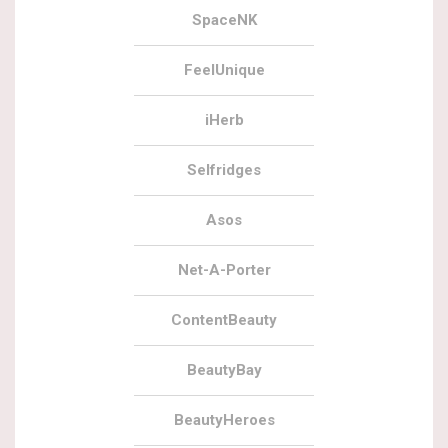
SpaceNK
FeelUnique
iHerb
Selfridges
Asos
Net-A-Porter
ContentBeauty
BeautyBay
BeautyHeroes