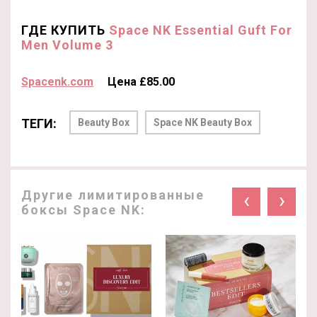
ГДЕ КУПИТЬ
Space NK Essential Guft For
Men Volume 3
Spacenk.com
Цена £85.00
ТЕГИ:
Beauty Box
Space NK Beauty Box
Другие лимитированные
‹
›
боксы Space NK: