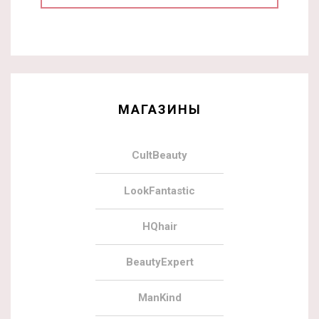
МАГАЗИНЫ
CultBeauty
LookFantastic
HQhair
BeautyExpert
ManKind