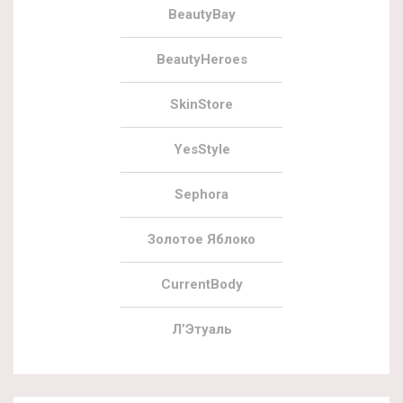
BeautyBay
BeautyHeroes
SkinStore
YesStyle
Sephora
Золотое Яблоко
CurrentBody
Л’Этуаль