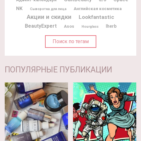
NK
Английская косметика
Сыворотка для лица
Акции и скидки
Lookfantastic
BeautyExpert
Iherb
Asos
Hourglass
Поиск по тегам
ПОПУЛЯРНЫЕ ПУБЛИКАЦИИ