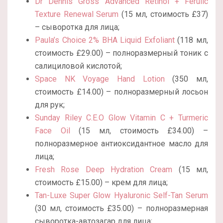
Dr Dennis Gross Advanced Retinol + Ferulic
Texture Renewal Serum
(15 мл, стоимость £37)
– сыворотка для лица;
Paula’s Choice 2% BHA Liquid Exfoliant
(118 мл,
стоимость £29.00) – полноразмерный тоник с
салициловой кислотой;
Space NK Voyage Hand Lotion
(350 мл,
стоимость £14.00) – полноразмерный лосьон
для рук;
Sunday Riley C.E.O Glow Vitamin C + Turmeric
Face Oil
(15 мл, стоимость £34.00) –
полноразмерное антиоксидантное масло для
лица;
Fresh Rose Deep Hydration Cream
(15 мл,
стоимость £15.00) – крем для лица;
Tan-Luxe Super Glow Hyaluronic Self-Tan Serum
(30 мл, стоимость £35.00) – полноразмерная
сыворотка-автозагар для лица;