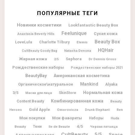
ПОПУЛЯРНЫЕ ТЕГИ
Новинки косметики
Lookfantastic Beauty Box
Feelunique
Сухая кожа
Anastasia Beverly Hills
Beauty Box
LoveLula
Charlotte Tilbury
Elemis
HQHair
Natasha Denona
CultBeauty Goody Bag
Жирная кожа
Sephora
Dr Dennis Gross
2/5
Рождественские наборы
Рождественские наборы 2021
BeautyBay
Американская косметика
Mankind
Органическое\натуральное
Alyaka
Нормальная кожа
3/5
SkinStore
Маска для лица
Комбинированная кожа
Content Beauty
Beauty
Gold Apple
Heroes
Omorovicza
Drunk Elephant
Ren
Мои покупки
Мои фавориты
Наборы
Huda
4/5
Beauty
Тени
Ile de Beaute
Черная пятница
CultBeauty
5/5
Space
Адвент-календари