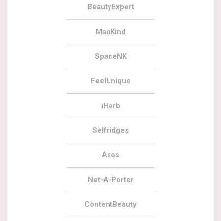
BeautyExpert
ManKind
SpaceNK
FeelUnique
iHerb
Selfridges
Asos
Net-A-Porter
ContentBeauty