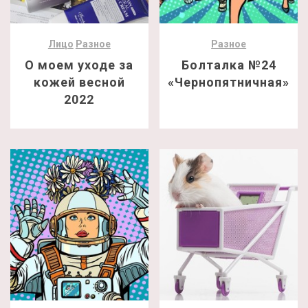
Лицо
Разное
Разное
О моем уходе за
Болталка №24
кожей весной
«Чернопятничная»
2022