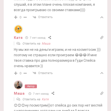
слушай, я в этом плане очень плохая компания, я
всегда проигрываю со своими ставками))))
Ответить
0
Катя
7 лет назад
Ответить на
Маша
Ну мы же не на деньги играем, и не на косметосик )))
поэтому не страшно если проиграем 😂😂😂 И мне
твоя ставка про два полноразмера в Гуди Спейса
очень нравится ))
Ответить
0
Автор
Маша
7 лет назад
Ответить на
Катя
😊😊😊ну посмотрим))от спейса до сих пор нет вестей
с наполнением, хотя раньше дней за 5 всегда