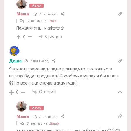
Автор
Маша
7 лет назад
Ответить на
Nika
Пожалуйста, Ника!🌸🌸🌸
Ответить
0
Даша
7 лет назад
Я в инстаграме видела,но решила,что это только в
штатах будут продавать.Коробочка милая,я бы взяла
😋Но все-таки сначала жду гуди:)
Ответить
0
Автор
Маша
7 лет назад
Ответить на
Даша
это у «нашего», английского спейса будет бокс😊😊😊