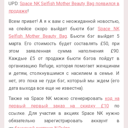
UPD:
Space NK Selfish Mother Beauty Bag появился в
продаже
!
Всем привет! А я к вам с неожиданной новостью,
на спейсе скоро выйдет бьюти бэг
Space NK
Selfish Mother Beauty Bag
. Бьюти бэг выйдет 5
марта. Его стоимость будет составлять £50, при
этом заявленная сумма наполнения £90.
Каждые £5 от продажи бьюти бэгов пойдут в
организацию Refuge, которая помогает женщинам
и детям, столкнувшимся с насилием в семье. И
нет, это пока не гуди бэг, который мы ждем (его
дата выхода все еще не известна).
Также на Space NK можно сгенерировать
код на
первый первый заказ на скидку £10
по
ссылке. Для участия в акциях Space NK нужно
обязательно зарегистрировать аккаунт в