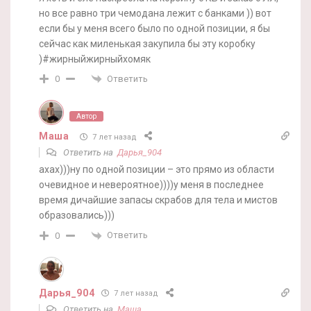
но все равно три чемодана лежит с банками )) вот
если бы у меня всего было по одной позиции, я бы
сейчас как миленькая закупила бы эту коробку
)#жирныйжирныйхомяк
Ответить
0
Автор
Маша
7 лет назад
Ответить на
Дарья_904
ахах)))ну по одной позиции – это прямо из области
очевидное и невероятное))))у меня в последнее
время дичайшие запасы скрабов для тела и мистов
образовались)))
Ответить
0
Дарья_904
7 лет назад
Ответить на
Маша