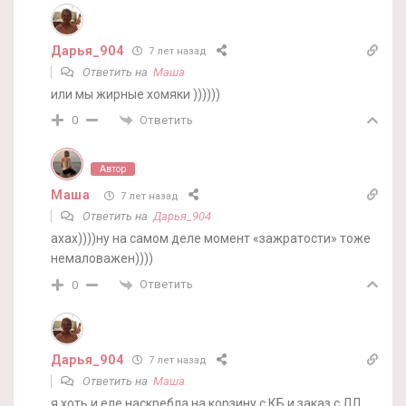
Дарья_904
7 лет назад
Ответить на
Маша
или мы жирные хомяки ))))))
Ответить
0
Автор
Маша
7 лет назад
Ответить на
Дарья_904
ахах))))ну на самом деле момент «зажратости» тоже
немаловажен))))
Ответить
0
Дарья_904
7 лет назад
Ответить на
Маша
я хоть и еле наскребла на корзину с КБ и заказ с ЛЛ,