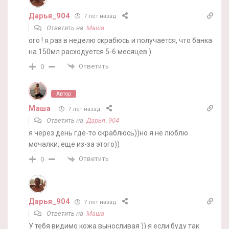
Дарья_904
7 лет назад
Ответить на
Маша
ого ! я раз в неделю скрабюсь и получается, что банка
на 150мл расходуется 5-6 месяцев )
Ответить
0
Автор
Маша
7 лет назад
Ответить на
Дарья_904
я через день где-то скраблюсь))но я не люблю
мочалки, еще из-за этого))
Ответить
0
Дарья_904
7 лет назад
Ответить на
Маша
У тебя видимо кожа выносливая )) я если буду так