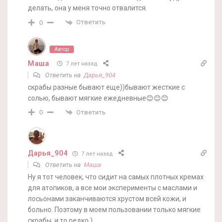
делать, она у меня точно отвалится.
Ответить
0
Автор
Маша
7 лет назад
Ответить на
Дарья_904
скрабы разные бывают еще))бывают жесткие с
солью, бывают мягкие ежедневные😊😊😊
Ответить
0
Дарья_904
7 лет назад
Ответить на
Маша
Ну я тот человек, что сидит на самых плотных кремах
для атопиков, а все мои эксперименты с маслами и
лосьонами заканчиваются хрустом всей кожи, и
больно. Поэтому в моем пользовании только мягкие
скрабы, и то редко )