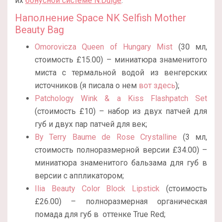
их
бонусной системе N.Dulge
.
Наполнение Space NK Selfish Mother
Beauty Bag
Omorovicza Queen of Hungary Mist
(30 мл,
стоимость £15.00) – миниатюра знаменитого
миста с термальной водой из венгерских
источников (я писала о нем
вот здесь
);
Patchology Wink & a Kiss Flashpatch Set
(стоимость £10) – набор из двух патчей для
губ и двух пар патчей для век;
By Terry Baume de Rose Crystalline
(3 мл,
стоимость полноразмерной версии £34.00) –
миниатюра знаменитого бальзама для губ в
версии с аппликатором;
Ilia Beauty Color Block Lipstick
(стоимость
£26.00) – полноразмерная органическая
помада для губ в оттенке True Red;