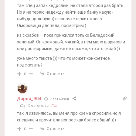
там спец запах кедровый, не стала второй раз брать.
Но я не теряю надежду найти еще банку какую-
нибудь дельную )) в заначке лежит масло
Оморовицы для тела, посмотрим )
из скрабов — пока прижился только Веледоский
зеленый. Он кремовый, мягкий, в нем мало шариков и
они растворимые, даже не похоже, что это скраб ))
уже много текста ))) что-то может конкретное
подсказать?
Ответить
0
Дарья_904
7 лет назад
Ответить на
Eva
так, я извиняюсь, вы меня про крема спросили, но я
спешила и прочитала вопрос как более общий )))
Ответить
0