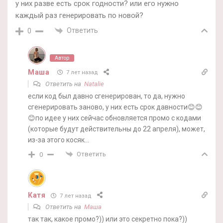
у них разве есть срок годности? или его нужно
каждый раз генерировать по новой?
Ответить
0
Автор
Маша
7 лет назад
Ответить на
Natalie
если код был давно сгенерирован, то да, нужно
сгенерировать заново, у них есть срок давности😊😊
😊по идее у них сейчас обновляется промо с кодами
(которые будут действительны до 22 апреля), может,
из-за этого косяк…
Ответить
0
Катя
7 лет назад
Ответить на
Маша
так так, какое промо?)) или это секретно пока?))