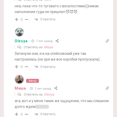
неа, пока что-то туговато с веселостями)))никак
наполнение гуди не пришлют😈😈😈
Ответить
0
Olesya
7 лет назад
Ответить на
Маша
Затянули они, я и на спейсовский уже так
настроилась (не зря же все коробки пропускала)…
Ответить
0
Автор
Маша
7 лет назад
Ответить на
Olesya
ага, вот и у меня такие же ощущения, что мы слишком
долго ждем))))))))))
Ответить
0