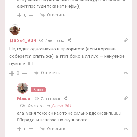
а вот про гуди пока нет инфы((
Ответить
0
Дарья_904
7 лет назад
Не, гудик однозначно в приоритете (если корзина
соберётся опять же), а этот бокс а ля лук — ненужное
нужное 🤷🏻‍♀️
Ответить
0
Автор
Маша
7 лет назад
Ответить на
Дарья_904
ага, меня тоже он как-то не сильно вдохновил🤷‍♀️🤷‍♀️
🤷‍♀️вроде, и неплохо, но скучновато…
Ответить
0