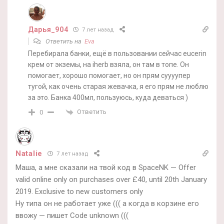
Дарья_904
7 лет назад
Ответить на
Eva
Перебирала банки, ещё в пользовании сейчас eucerin
крем от экземы, на iherb взяла, он там в топе. Он
помогает, хорошо помогает, но он прям суууупер
тугой, как очень старая жевачка, я его прям не люблю
за это. Банка 400мл, пользуюсь, куда деваться )
Ответить
0
Natalie
7 лет назад
Маша, а мне сказали на твой код в SpaceNK — Offer
valid online only on purchases over £40, until 20th January
2019. Exclusive to new customers only
Ну типа он не работает уже ((( а когда в корзине его
ввожу — пишет Code unknown (((