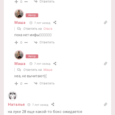
Ответить
0
Автор
Маша
7 лет назад
Ответить на
Ольга
пока нет инфы🤷‍♀️🤷‍♀️🤷‍♀️
Ответить
0
Автор
Маша
7 лет назад
Ответить на
Маша
неа, не вычитают((
Ответить
0
Наталья
7 лет назад
на луке 28 еще какой-то бокс ожидается