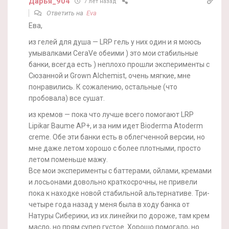
Дарья_904
7 лет назад
Ответить на
Eva
Ева,
из гелей для душа — LRP гель у них один и я моюсь
умывалками CeraVe обеими ) это мои стабильные
банки, всегда есть ) неплохо прошли эксперименты с
Сюзанной и Grown Alchemist, очень мягкие, мне
понравились. К сожалению, остальные (что
пробовала) все сушат.
из кремов — пока что лучше всего помогают LRP
Lipikar Baume AP+, и за ним идет Bioderma Atoderm
creme. Обе эти банки есть в облегченной версии, но
мне даже летом хорошо с более плотными, просто
летом поменьше мажу.
Все мои эксперименты с баттерами, ойлами, кремами
и лосьонами довольно краткосрочны, не привели
пока к находке новой стабильной альтернативе. Три-
четыре года назад у меня была в ходу банка от
Натуры Сиберики, из их линейки по дороже, там крем
масло, но прям супер густое. Хорошо помогало, но