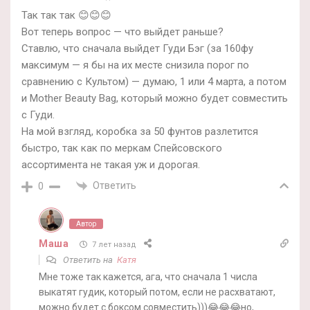
Так так так 😊😊😊
Вот теперь вопрос — что выйдет раньше?
Ставлю, что сначала выйдет Гуди Бэг (за 160фу
максимум — я бы на их месте снизила порог по
сравнению с Культом) — думаю, 1 или 4 марта, а потом
и Mother Beauty Bag, который можно будет совместить
с Гуди.
На мой взгляд, коробка за 50 фунтов разлетится
быстро, так как по меркам Спейсовского
ассортимента не такая уж и дорогая.
Ответить
0
Автор
Маша
7 лет назад
Ответить на
Катя
Мне тоже так кажется, ага, что сначала 1 числа
выкатят гудик, который потом, если не расхватают,
можно будет с боксом совместить)))😂😂😂но,