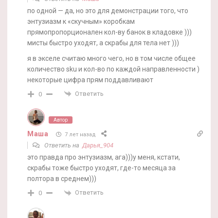
по одной — да, но это для демонстрации того, что
энтузиазм к «скучным» коробкам
прямопропорционален кол-ву банок в кладовке )))
мисты быстро уходят, а скрабы для тела нет )))
я в экселе считаю много чего, но в том числе общее
количество sku и кол-во по каждой направленности )
некоторые цифра прям поддавливают
Ответить
0
Автор
Маша
7 лет назад
Ответить на
Дарья_904
это правда про энтузиазм, ага)))у меня, кстати,
скрабы тоже быстро уходят, где-то месяца за
полтора в среднем)))
Ответить
0