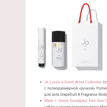
Jo Loves a Scent Artist Collection
(с
с полноразмерной «ручкой» Pomel
для тела Grapefruit A Fragrance Body
Malin + Goetz Eucaliptus Deo Duo 
набор с двумя дезодорантами Malin 