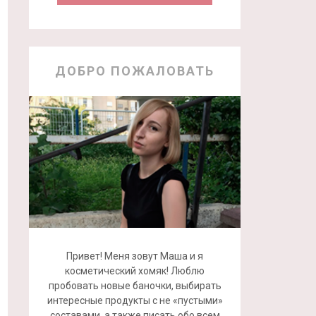
ДОБРО ПОЖАЛОВАТЬ
Привет! Меня зовут Маша и я
косметический хомяк! Люблю
пробовать новые баночки, выбирать
интересные продукты с не «пустыми»
составами, а также писать обо всем