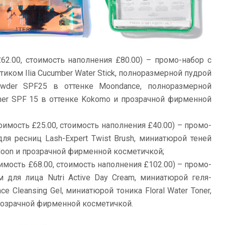
62.00, стоимость наполнения £80.00) – промо-набор с
ом Ilia Cucumber Water Stick, полноразмерной пудрой
Powder SPF25 в оттенке Moondance, полноразмерной
ioner SPF 15 в оттенке Kokomo и прозрачной фирменной
оимость £25.00, стоимость наполнения £40.00) – промо-
я ресниц Lash-Expert Twist Brush, миниатюрой теней
 Moon и прозрачной фирменной косметичкой;
имость £68.00, стоимость наполнения £102.00) – промо-
для лица Nutri Active Day Cream, миниатюрой геля-
 Cleansing Gel, миниатюрой тоника Floral Water Toner,
 прозрачной фирменной косметичкой.