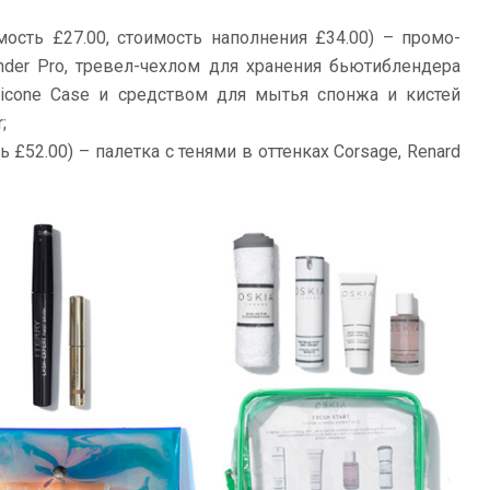
мость £27.00, стоимость наполнения £34.00) – промо-
nder Pro, тревел-чехлом для хранения бьютиблендера
Silicone Case и средством для мытья спонжа и кистей
;
 £52.00) – палетка с тенями в оттенках Corsage, Renard