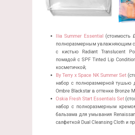
Ilia Summer Essential
(стоимость £
полноразмерным увлажняющим стик
с кистью Radiant Translucent 
помадой с SPF Tinted Lip Condit
косметичкой;
By Terry x Space NK Summer Set
(ст
набор с полноразмерной тушью дл
Ombre Blackstar в оттенке Bronze
Oskia Fresh Start Essentials Set
(сто
набор с полноразмерным кремом 
бальзама для умывания Renaissance
салфеткой Dual Cleansing Cloth и