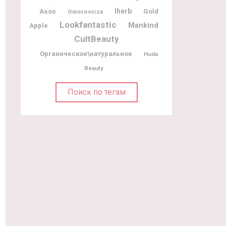
Iherb
Asos
Gold
Omorovicza
Lookfantastic
Mankind
Apple
CultBeauty
Органическое\натуральное
Huda
Beauty
Поиск по тегам