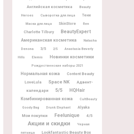
Английская косметика
Beauty
Heroes
Тени
Сыворотка для лица
SkinStore
Маска для лица
Ren
BeautyExpert
Charlotte Tilbury
Американская косметика
Natasha
3/5
Denona
2/5
Anastasia Beverly
Новинки косметики
Elemis
Hills
Рождественские наборы 2021
Нормальная кожа
Content Beauty
Space NK
Адвент-
LoveLula
5/5
HQHair
календари
Комбинированная кожа
CultBeauty
Alyaka
Goody Bag
Drunk Elephant
Feelunique
Мои покупки
4/5
Акции и скидки
Черная
Lookfantastic Beauty Box
пятница