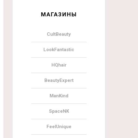
МАГАЗИНЫ
CultBeauty
LookFantastic
HQhair
BeautyExpert
ManKind
SpaceNK
FeelUnique