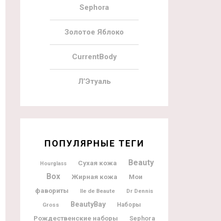
Sephora
Золотое Яблоко
CurrentBody
Л’Этуаль
ПОПУЛЯРНЫЕ ТЕГИ
Beauty
Сухая кожа
Hourglass
Box
Жирная кожа
Мои
фавориты
Ile de Beaute
Dr Dennis
BeautyBay
Gross
Наборы
Рождественские наборы
Sephora