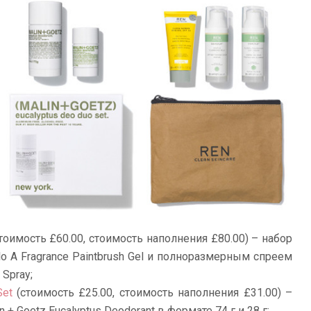
тоимость £60.00, стоимость наполнения £80.00) – набор
o A Fragrance Paintbrush Gel и полноразмерным спреем
 Spray;
Set
(стоимость £25.00, стоимость наполнения £31.00) –
+ Goetz Eucalyptus Deodorant в формате 74 г и 28 г;