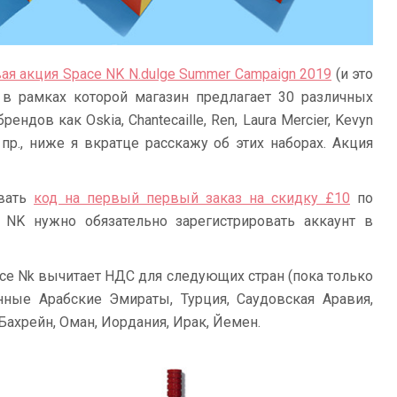
ая акция Space NK N.dulge Summer Campaign 2019
(и это
, в рамках которой магазин предлагает 30 различных
ндов как Oskia, Chantecaille, Ren, Laura Mercier, Kevyn
 и пр., ниже я вкратце расскажу об этих наборах. Акция
овать
код на первый первый заказ на скидку £10
по
 NK нужно обязательно зарегистрировать аккаунт в
ace Nk вычитает НДС для следующих стран (пока только
нные Арабские Эмираты, Турция, Саудовская Аравия,
 Бахрейн, Оман, Иордания, Ирак, Йемен.