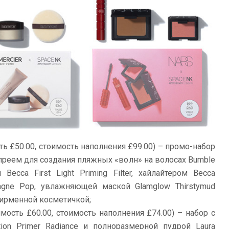
ть £50.00, стоимость наполнения £99.00) – промо-набор
 спреем для создания пляжных «волн» на волосах Bumble
Becca First Light Priming Filter, хайлайтером Becca
pagne Pop, увлажняющей маской Glamglow Thirstymud
 фирменной косметичкой;
мость £60.00, стоимость наполнения £74.00) – набор с
tion Primer Radiance и полноразмерной пудрой Laura