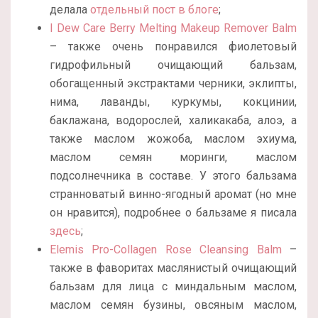
делала
отдельный пост в блоге
;
I Dew Care Berry Melting Makeup Remover Balm
– также очень понравился фиолетовый
гидрофильный очищающий бальзам,
обогащенный экстрактами черники, эклипты,
нима, лаванды, куркумы, кокцинии,
баклажана, водорослей, халикакаба, алоэ, а
также маслом жожоба, маслом эхиума,
маслом семян моринги, маслом
подсолнечника в составе. У этого бальзама
странноватый винно-ягодный аромат (но мне
он нравится), подробнее о бальзаме я писала
здесь
;
Elemis Pro-Collagen Rose Cleansing Balm
–
также в фаворитах маслянистый очищающий
бальзам для лица с миндальным маслом,
маслом семян бузины, овсяным маслом,