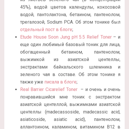
45%), водой цветов календулы, кокосовой
водой, пантолактона, бетаином, пантенолом,
трегалозой, Sodium PCA. Об этом тонике был
отдельный пост в блоге
;
Etude House Soon Jung pH 5.5 Relief Toner
– и
еще один любимый базовый тоник для лица,
обогащенный бетаином, пантенолом,
выжимкой из азиатской центеллы,
экстрактами байкальского шлемника и
зеленого чая в составе. Об этом тонике я
также уже
писала в блоге
;
Real Barrier Cicarelief Toner
– и очень и очень
понравившийся мне тоник с экстрактом
азиатской центеллой, выжимками азиатской
центеллы (madecassoside, madecassic acid,
asiaticoside, asiatic acid), пантенолом,
аллантоином, каламином, витамином В12 в