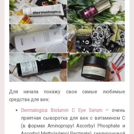
Для начала покажу свои самые любимые
средства для век:
Dermalogica Biolumin C Eye Serum
– очень
приятная сыворотка для век с витамином С
(в формах Aminopropyl Ascorbyl Phosphate и
Ascorbyl Methylsilanol Pectinate), гиалуроновой