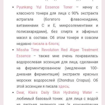
Pyunkang Yul Essence Toner
– начну с
классного тонера для лица с 90% экстракта
астрагала (богатого флавоноидами,
витаминами С и Е, микроэлементами и
полисахаридами), без спирта и эфирных
масел в составе. Об этом тонере я совсем
недавно
писала в блоге
;
Missha Time Revolution Red Algae Treatment
Essence
– также мне очень понравилась
водорослевая эссенция для лица, сделанная
на ферментированном (медленная 100-
дневная ферментация) экстракте красных
морских водорослей (Chondrus Сrispus). Об
этой эссенции я писала
здесь
;
Dear, Klairs Daily Skin Hydrating Water
–
любимый базовый тоник для лица с водой
из листьев зеленого чая (в концентрации