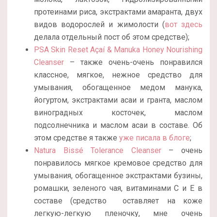
протеинами риса, экстрактами амаранта, двух
видов водорослей и жимолости (
вот здесь
делала отдельный пост об этом средстве);
PSA Skin Reset Açaí & Manuka Honey Nourishing
Cleanser
– также очень-очень понравился
классное, мягкое, нежное средство для
умывания, обогащенное медом манука,
йогуртом, экстрактами асаи и гранта, маслом
виноградных косточек, маслом
подсолнечника и маслом асаи в составе. Об
этом средстве я также
уже писала в блоге
;
Natura Bissé Tolerance Cleanser
– очень
понравилось мягкое кремовое средство для
умывания, обогащенное экстрактами бузины,
ромашки, зеленого чая, витаминами С и Е в
составе (средство оставляет на коже
легкую-легкую пленочку, мне очень