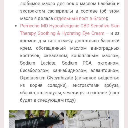
любимое масло для век с маслом баобаба и
экстрактом саспариллы в составе (об этом
масле я делала
отдельный пост в блоге
);
Perricone MD Hypoallergenic CBD Sensitive Skin
Therapy Soothing & Hydrating Eye Cream
– и из
кремов для век отмечу достаточно базовый
крем, обогащенный маслом виноградных
косточек, скваланом, конопляным маслом,
Sodium Lactate, Sodium PCA, эктоином,
бисабололом, каннабидиолом, аллантоином,
Dipotassium Glycyrrhizate (активное вещество
из корня солодки), экстрактами арбуза,
яблока, календулы, чечевицы в составе (пост
будет в следующем году).