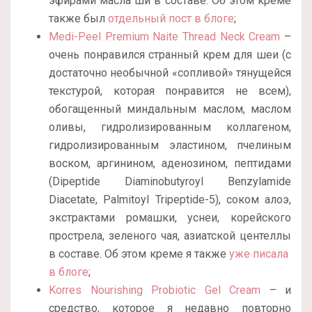
эфирами масла ши в составе. Об этом креме
также был
отдельный пост в блоге
;
Medi-Peel Premium Naite Thread Neck Cream
–
очень понравился странный крем для шеи (с
достаточно необычной «сопливой» тянущейся
текстурой, которая понравится не всем),
обогащенный миндальным маслом, маслом
оливы, гидролизированным коллагеном,
гидролизированным эластином, пчелиным
воском, аргинином, аденозином, пептидами
(Dipeptide Diaminobutyroyl Benzylamide
Diacetate, Palmitoyl Tripeptide-5), соком алоэ,
экстрактами ромашки, уснеи, корейского
прострела, зеленого чая, азиатской центеллы
в составе. Об этом креме я также
уже писала
в блоге
;
Korres Nourishing Probiotic Gel Cream
– и
средство, которое я недавно повторно