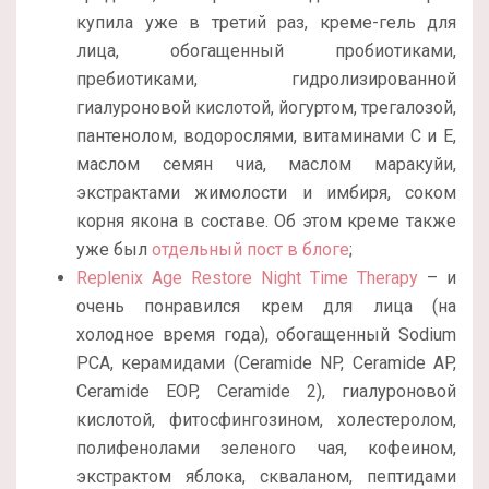
купила уже в третий раз, креме-гель для
лица, обогащенный пробиотиками,
пребиотиками, гидролизированной
гиалуроновой кислотой, йогуртом, трегалозой,
пантенолом, водорослями, витаминами С и Е,
маслом семян чиа, маслом маракуйи,
экстрактами жимолости и имбиря, соком
корня якона в составе. Об этом креме также
уже был
отдельный пост в блоге
;
Replenix Age Restore Night Time Therapy
– и
очень понравился крем для лица (на
холодное время года), обогащенный Sodium
PCA, керамидами (Ceramide NP, Ceramide AP,
Ceramide EOP, Ceramide 2), гиалуроновой
кислотой, фитосфингозином, холестеролом,
полифенолами зеленого чая, кофеином,
экстрактом яблока, скваланом, пептидами