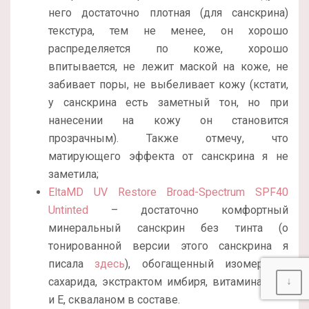
него достаточно плотная (для санскрина)
текстура, тем не менее, он хорошо
распределяется по коже, хорошо
впитывается, не лежит маской на коже, не
забивает поры, не выбеливает кожу (кстати,
у санскрина есть заметный тон, но при
нанесении на кожу он становится
прозрачным). Также отмечу, что
матирующего эффекта от санскрина я не
заметила;
EltaMD UV Restore Broad-Spectrum SPF40
Untinted
– достаточно комфортный
минеральный санскрин без тинта (о
тонированной версии этого санскрина я
писала
здесь
), обогащенный изомератом
↓
сахарида, экстрактом имбиря, витаминами С
и Е, скваланом в составе.