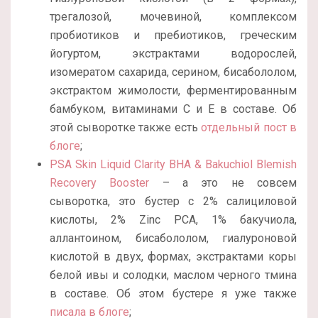
трегалозой, мочевиной, комплексом
пробиотиков и пребиотиков, греческим
йогуртом, экстрактами водорослей,
изомератом сахарида, серином, бисабололом,
экстрактом жимолости, ферментированным
бамбуком, витаминами С и Е в составе. Об
этой сыворотке также есть
отдельный пост в
блоге
;
PSA Skin Liquid Clarity BHA & Bakuchiol Blemish
Recovery Booster
– а это не совсем
сыворотка, это бустер с 2% салициловой
кислоты, 2% Zinc PCA, 1% бакучиола,
аллантоином, бисабололом, гиалуроновой
кислотой в двух, формах, экстрактами коры
белой ивы и солодки, маслом черного тмина
в составе. Об этом бустере я уже также
писала в блоге
;