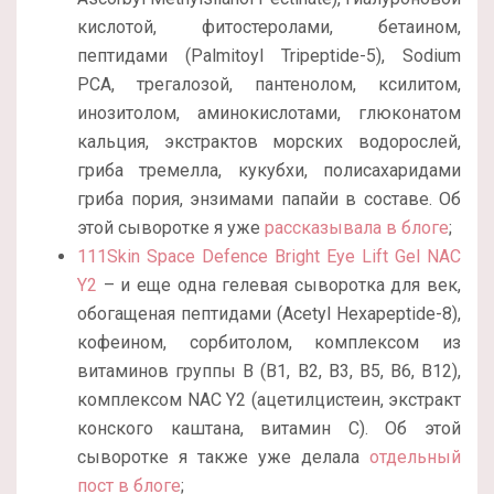
кислотой, фитостеролами, бетаином,
пептидами (Palmitoyl Tripeptide-5), Sodium
PCA, трегалозой, пантенолом, ксилитом,
инозитолом, аминокислотами, глюконатом
кальция, экстрактов морских водорослей,
гриба тремелла, кукубхи, полисахаридами
гриба пория, энзимами папайи в составе. Об
этой сыворотке я уже
рассказывала в блоге
;
111Skin Space Defence Bright Eye Lift Gel NAC
Y2
– и еще одна гелевая сыворотка для век,
обогащеная пептидами (Acetyl Hexapeptide-8),
кофеином, сорбитолом, комплексом из
витаминов группы В (B1, B2, B3, B5, B6, B12),
комплексом NAC Y2 (ацетилцистеин, экстракт
конского каштана, витамин С). Об этой
сыворотке я также уже делала
отдельный
пост в блоге
;