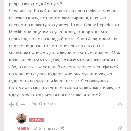
разрыхляюще действует?
Я купила по Вашей наводке санскрин replenix, мне он
высушил кожу, не просто заматировал, а прямо
превратил в сжатую «курагу». Также Clarity Peptides от
Medik8 мне ощутимо сушат кожу, сыворотка мне
нравится, но не на каждый день. Soon Jung для меня
просто водичка, то есть мне приятно, но он не
увлажняет мне кожу в отличие от густых тонеров. Моя
кожа не скажу что сухая, потому что она жирнится на
лбу, то есть там есть себум если провести салфеткой,
но я не пользуюсь пудрой, мне они сушат кожу, из
пудр есть шарлотта и laura mercier. Я спрашиваю,
потому что мне-то густые тонеры увлажняют кожу, но
вдруг моя кожа рыхлая а я не знаю, что это?
Ответить
0
Автор
Маша
5 лет назад