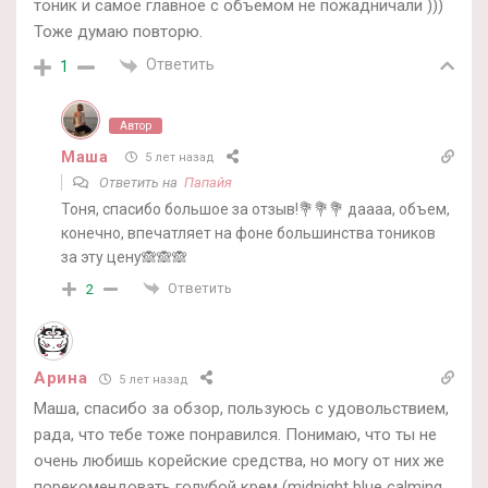
тоник и самое главное с объемом не пожадничали )))
Тоже думаю повторю.
Ответить
1
Автор
Маша
5 лет назад
Ответить на
Папайя
Тоня, спасибо большое за отзыв!💐💐💐 даааа, объем,
конечно, впечатляет на фоне большинства тоников
за эту цену🙈🙈🙈
Ответить
2
Арина
5 лет назад
Маша, спасибо за обзор, пользуюсь с удовольствием,
рада, что тебе тоже понравился. Понимаю, что ты не
очень любишь корейские средства, но могу от них же
порекомендовать голубой крем (midnight blue calming