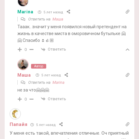
Marina
5 лет назад
Ответить на
Маша
Тааак.. значит у меня появился новый претендент на
жизнь в качестве миста в оморовичном бутыльке 🤗
🤗 Спасибо 🌷👍🏼
Ответить
0
Автор
Маша
5 лет назад
Ответить на
Marina
не за что🤗🤗🤗
Ответить
0
Папайя
5 лет назад
У меня есть такой, впечатления отличные. Оч приятный