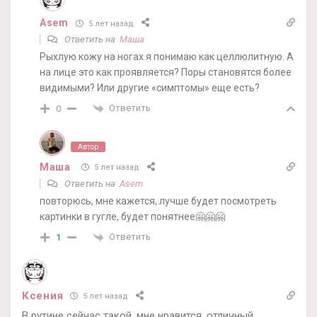
Asem
5 лет назад
Ответить на
Маша
Рыхлую кожу на ногах я понимаю как целлюлитную. А
на лице это как проявляется? Поры становятся более
видимыми? Или другие «симптомы» еще есть?
Ответить
0
Автор
Маша
5 лет назад
Ответить на
Asem
повторюсь, мне кажется, лучше будет посмотреть
картинки в гугле, будет понятнее🤗🤗🤗
Ответить
1
Ксения
5 лет назад
В рутине сейчас такой, мне нравится, отличный