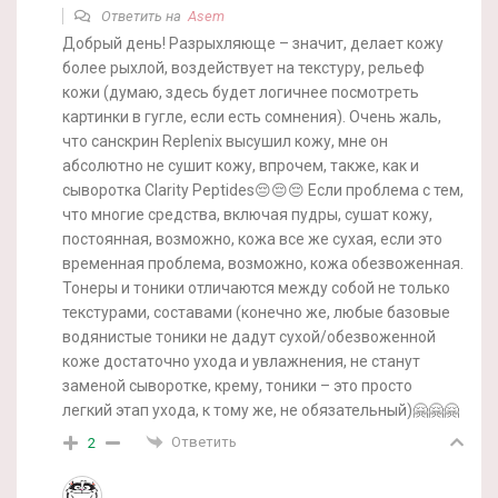
Ответить на
Asem
Добрый день! Разрыхляюще – значит, делает кожу
более рыхлой, воздействует на текстуру, рельеф
кожи (думаю, здесь будет логичнее посмотреть
картинки в гугле, если есть сомнения). Очень жаль,
что санскрин Replenix высушил кожу, мне он
абсолютно не сушит кожу, впрочем, также, как и
сыворотка Clarity Peptides😔😔😔 Если проблема с тем,
что многие средства, включая пудры, сушат кожу,
постоянная, возможно, кожа все же сухая, если это
временная проблема, возможно, кожа обезвоженная.
Тонеры и тоники отличаются между собой не только
текстурами, составами (конечно же, любые базовые
водянистые тоники не дадут сухой/обезвоженной
коже достаточно ухода и увлажнения, не станут
заменой сыворотке, крему, тоники – это просто
легкий этап ухода, к тому же, не обязательный)🤗🤗🤗
Ответить
2