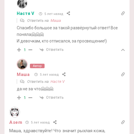
Настя V
5 лет назад
Ответить на
Маша
Спасибо большое за такой развёрнутый ответ! Все
поняла🤗🤗🤗
И девочкам, кто отписался, за просвещение!)
Ответить
1
Автор
Маша
5 лет назад
Ответить на
Настя V
да не за что🤗🤗🤗
Ответить
1
Asem
5 лет назад
Маша, здравствуйте! Что значит рыхлая кожа,