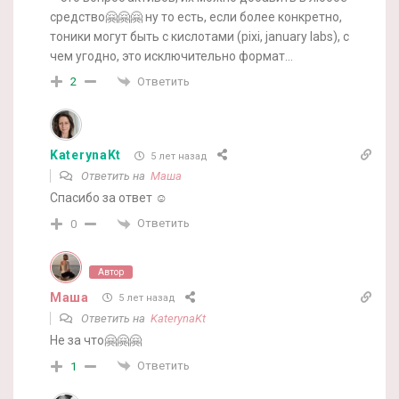
средство🤗🤗🤗 ну то есть, если более конкретно,
тоники могут быть с кислотами (pixi, january labs), с
чем угодно, это исключительно формат…
Ответить
2
KaterynaKt
5 лет назад
Ответить на
Маша
Спасибо за ответ ☺️
Ответить
0
Автор
Маша
5 лет назад
Ответить на
KaterynaKt
Не за что🤗🤗🤗
Ответить
1