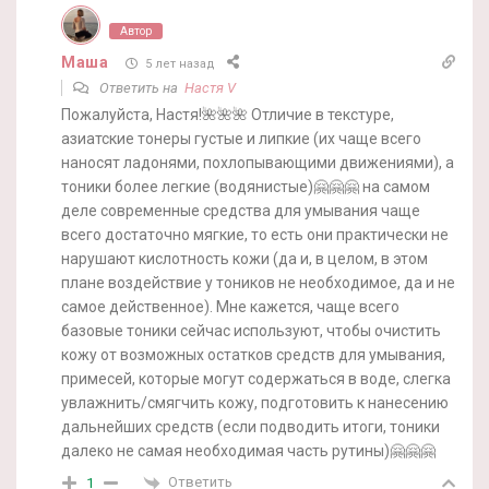
Автор
Маша
5 лет назад
Ответить на
Настя V
Пожалуйста, Настя!🌺🌺🌺 Отличие в текстуре,
азиатские тонеры густые и липкие (их чаще всего
наносят ладонями, похлопывающими движениями), а
тоники более легкие (водянистые)🤗🤗🤗 на самом
деле современные средства для умывания чаще
всего достаточно мягкие, то есть они практически не
нарушают кислотность кожи (да и, в целом, в этом
плане воздействие у тоников не необходимое, да и не
самое действенное). Мне кажется, чаще всего
базовые тоники сейчас используют, чтобы очистить
кожу от возможных остатков средств для умывания,
примесей, которые могут содержаться в воде, слегка
увлажнить/смягчить кожу, подготовить к нанесению
дальнейших средств (если подводить итоги, тоники
далеко не самая необходимая часть рутины)🤗🤗🤗
Ответить
1