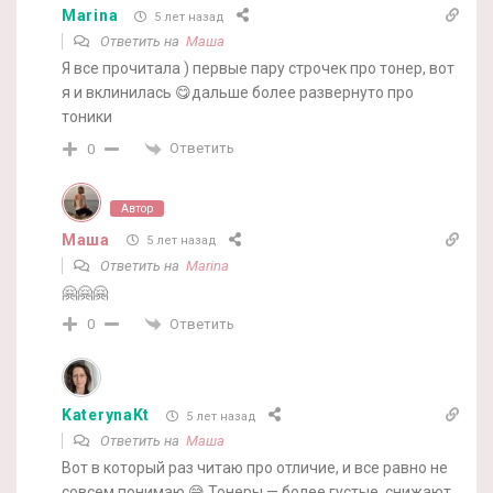
Marina
5 лет назад
Ответить на
Маша
Я все прочитала ) первые пару строчек про тонер, вот
я и вклинилась 😋дальше более развернуто про
тоники
Ответить
0
Автор
Маша
5 лет назад
Ответить на
Marina
🤗🤗🤗
Ответить
0
KaterynaKt
5 лет назад
Ответить на
Маша
Вот в который раз читаю про отличие, и все равно не
совсем понимаю 😅 Тонеры — более густые, снижают