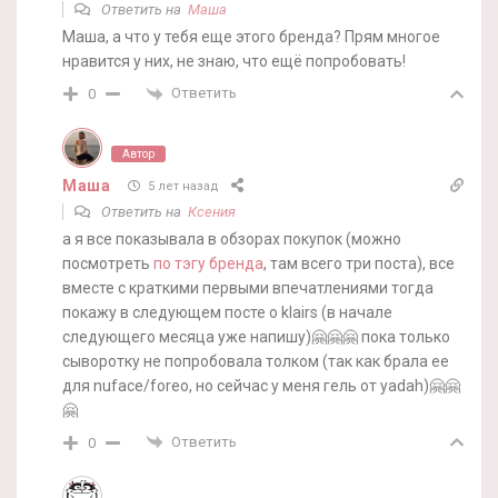
Ответить на
Маша
Маша, а что у тебя еще этого бренда? Прям многое
нравится у них, не знаю, что ещё попробовать!
Ответить
0
Автор
Маша
5 лет назад
Ответить на
Ксения
а я все показывала в обзорах покупок (можно
посмотреть
по тэгу бренда
, там всего три поста), все
вместе с краткими первыми впечатлениями тогда
покажу в следующем посте о klairs (в начале
следующего месяца уже напишу)🤗🤗🤗 пока только
сыворотку не попробовала толком (так как брала ее
для nuface/foreo, но сейчас у меня гель от yadah)🤗🤗
🤗
Ответить
0