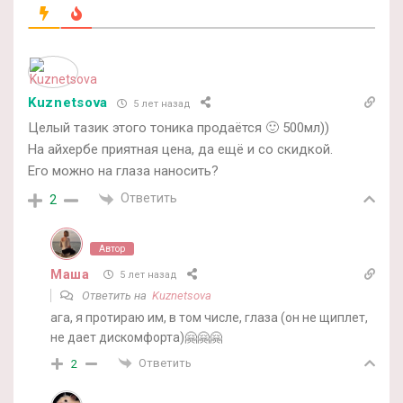
Kuznetsova
5 лет назад
Целый тазик этого тоника продаётся 🙂 500мл))
На айхербе приятная цена, да ещё и со скидкой.
Его можно на глаза наносить?
Ответить
2
Автор
Маша
5 лет назад
Ответить на
Kuznetsova
ага, я протираю им, в том числе, глаза (он не щиплет,
не дает дискомфорта)🤗🤗🤗
Ответить
2