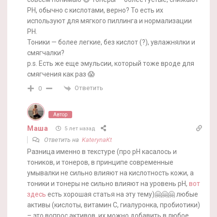
PH, обычно с кислотами, верно? То есть их
используют для мягкого пиллинга и нормализации
PH.
Тоники — более легкие, без кислот (?), увлажнялки и
смягчалки?
p.s. Есть же еще эмульсии, который тоже вроде для
смягчения как раз 😱
Ответить
0
Автор
Маша
5 лет назад
Ответить на
KaterynaKt
Разница именно в текстуре (про pH касалось и
тоников, и тонеров, в принципе современные
умывалки не сильно влияют на кислотность кожи, а
тоники и тонеры не сильно влияют на уровень pH,
вот
здесь
есть хорошая статья на эту тему)🤗🤗🤗 любые
активы (кислоты, витамин С, гиалуронка, пробиотики)
– это вопрос активов, их можно добавить в любое