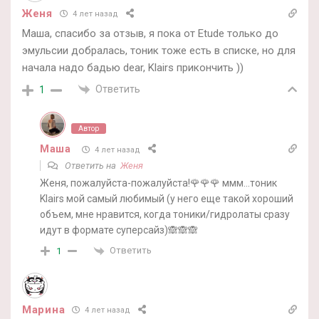
Женя
4 лет назад
Маша, спасибо за отзыв, я пока от Etude только до
эмульсии добралась, тоник тоже есть в списке, но для
начала надо бадью dear, Klairs прикончить ))
Ответить
1
Автор
Маша
4 лет назад
Ответить на
Женя
Женя, пожалуйста-пожалуйста!🌹🌹🌹 ммм…тоник
Klairs мой самый любимый (у него еще такой хороший
объем, мне нравится, когда тоники/гидролаты сразу
идут в формате суперсайз)🙈🙈🙈
Ответить
1
Марина
4 лет назад