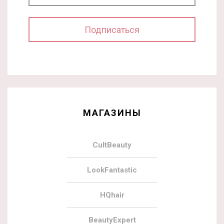
МАГАЗИНЫ
CultBeauty
LookFantastic
HQhair
BeautyExpert