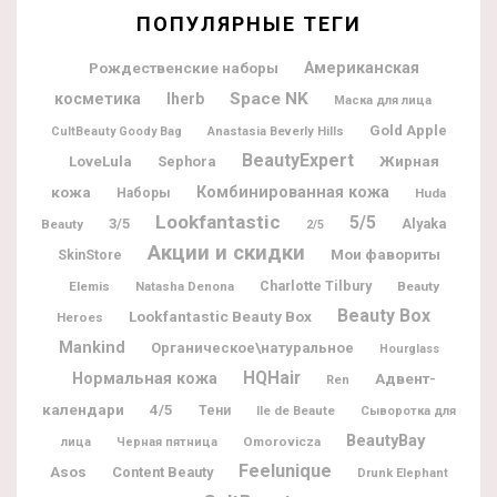
ПОПУЛЯРНЫЕ ТЕГИ
Рождественские наборы
Американская
Space NK
косметика
Iherb
Маска для лица
Gold Apple
CultBeauty Goody Bag
Anastasia Beverly Hills
BeautyExpert
Жирная
LoveLula
Sephora
кожа
Комбинированная кожа
Наборы
Huda
Lookfantastic
5/5
3/5
Alyaka
Beauty
2/5
Акции и скидки
Мои фавориты
SkinStore
Charlotte Tilbury
Elemis
Natasha Denona
Beauty
Beauty Box
Lookfantastic Beauty Box
Heroes
Mankind
Органическое\натуральное
Hourglass
HQHair
Нормальная кожа
Адвент-
Ren
календари
4/5
Тени
Ile de Beaute
Сыворотка для
BeautyBay
Omorovicza
лица
Черная пятница
Feelunique
Asos
Content Beauty
Drunk Elephant