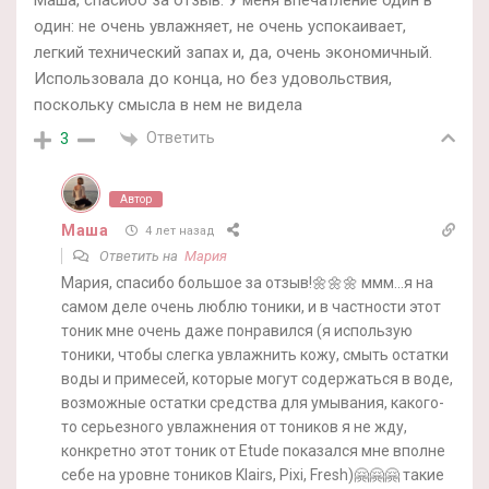
Маша, спасибо за отзыв. У меня впечатление один в
один: не очень увлажняет, не очень успокаивает,
легкий технический запах и, да, очень экономичный.
Использовала до конца, но без удовольствия,
поскольку смысла в нем не видела
Ответить
3
Автор
Маша
4 лет назад
Ответить на
Мария
Мария, спасибо большое за отзыв!🌼🌼🌼 ммм…я на
самом деле очень люблю тоники, и в частности этот
тоник мне очень даже понравился (я использую
тоники, чтобы слегка увлажнить кожу, смыть остатки
воды и примесей, которые могут содержаться в воде,
возможные остатки средства для умывания, какого-
то серьезного увлажнения от тоников я не жду,
конкретно этот тоник от Etude показался мне вполне
себе на уровне тоников Klairs, Pixi, Fresh)🤗🤗🤗 такие