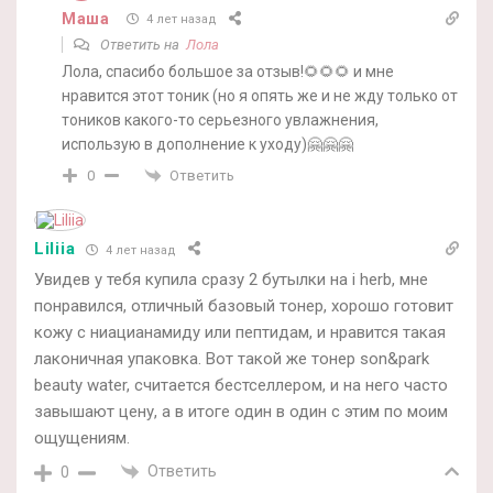
Маша
4 лет назад
Ответить на
Лола
Лола, спасибо большое за отзыв!🌻🌻🌻 и мне
нравится этот тоник (но я опять же и не жду только от
тоников какого-то серьезного увлажнения,
использую в дополнение к уходу)🤗🤗🤗
Ответить
0
Liliia
4 лет назад
Увидев у тебя купила сразу 2 бутылки на i herb, мне
понравился, отличный базовый тонер, хорошо готовит
кожу с ниацианамиду или пептидам, и нравится такая
лаконичная упаковка. Вот такой же тонер son&park
beauty water, считается бестселлером, и на него часто
завышают цену, а в итоге один в один с этим по моим
ощущениям.
Ответить
0