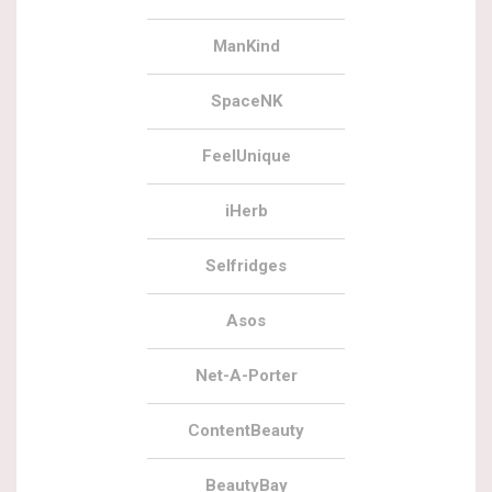
ManKind
SpaceNK
FeelUnique
iHerb
Selfridges
Asos
Net-A-Porter
ContentBeauty
BeautyBay