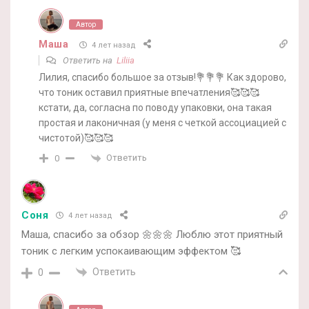
Автор
Маша
4 лет назад
Ответить на
Liliia
Лилия, спасибо большое за отзыв!💐💐💐 Как здорово,
что тоник оставил приятные впечатления🥰🥰🥰
кстати, да, согласна по поводу упаковки, она такая
простая и лаконичная (у меня с четкой ассоциацией с
чистотой)🥰🥰🥰
Ответить
0
Соня
4 лет назад
Маша, спасибо за обзор 🌼🌼🌼 Люблю этот приятный
тоник с легким успокаивающим эффектом 🥰
Ответить
0