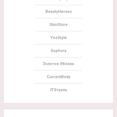
BeautyHeroes
SkinStore
YesStyle
Sephora
Золотое Яблоко
CurrentBody
Л’Этуаль