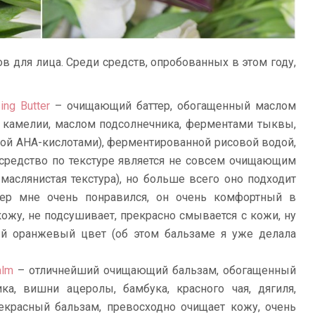
 для лица. Среди средств, опробованных в этом году,
ng Butter
– очищающий баттер, обогащенный маслом
м камелии, маслом подсолнечника, ферментами тыквы,
ой AHA-кислотами), ферментированной рисовой водой,
 средство по текстуре является не совсем очищающим
маслянистая текстура), но больше всего оно подходит
тер мне очень понравился, он очень комфортный в
кожу, не подсушивает, прекрасно смывается с кожи, ну
ный оранжевый цвет (об этом бальзаме я уже делала
alm
– отличнейший очищающий бальзам, обогащенный
ка, вишни ацеролы, бамбука, красного чая, дягиля,
екрасный бальзам, превосходно очищает кожу, очень