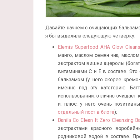
Давайте начнем с очищающих бальзамов
я бы выделила следующую четверку:
Elemis Superfood AHA Glow Cleansi
манго, маслом семян чиа, масло
экстрактом вишни ацеролы (богат
витаминами С и Е в составе. Это
бальзамом (у него скорее кремо-
именно под эту категорию. Бат
использовании, отлично очищает 
и, плюс, у него очень позитив
отдельный пост в блоге
);
Banila Co Clean It Zero Cleansing B
экстрактами красного воробейни
родниковой водой в составе. Пр