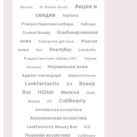
Акции и
Heroes
Dr Dennis Gross
скидки
Sephora
Рождественские наборы
Наборы
Комбинированная
Content Beauty
кожа
Жирная
Сыворотка для лица
BeautyBay
кожа
LoveLula
Ren
Рождественские наборы 2021
Черная
Нормальная кожа
пятница
Адвент-календари
Natasha Denona
Lookfantastic
Beauty
3/5
Box
HQHair
Mankind
Huda
CultBeauty
Beauty
2/5
Английская косметика
Американская косметика
Lookfantastic Beauty Box
4/5
Новинки косметики
CultBeauty