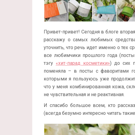
Привет-привет! Сегодня в блоге вторая 
расскажу о самых любимых средствах
уточнить, что речь идет именно о тех с
все любимчики прошлого года (пост
тэгу
«хит-парад косметики»
) до сих 
поменяла – в посты с фаворитами го
которыми я пользуюсь уже продолжит
что у меня комбинированная кожа, скло
не чувствительная и не реактивная.
И спасибо большое всем, кто расска
(всегда безумно интересно читать таки