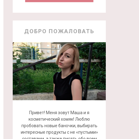
ДОБРО ПОЖАЛОВАТЬ
Привет! Меня зовут Маша и я
косметический хомяк! Люблю
пробовать новые баночки, выбирать
интересные продукты с не «пустыми»
составами, а также писать обо всем