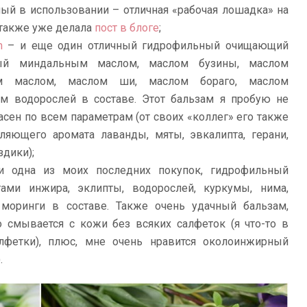
ый в использовании – отличная «рабочая лошадка» на
 также уже делала
пост в блоге
;
m
– и еще один отличный гидрофильный очищающий
ный миндальным маслом, маслом бузины, маслом
м маслом, маслом ши, маслом бораго, маслом
ом водорослей в составе. Этот бальзам я пробую не
асен по всем параметрам (от своих «коллег» его также
бляющего аромата лаванды, мяты, эвкалипта, герани,
здики);
 одна из моих последних покупок, гидрофильный
ами инжира, эклипты, водорослей, куркумы, нима,
 моринги в составе. Также очень удачный бальзам,
о смывается с кожи без всяких салфеток (я что-то в
лфетки), плюс, мне очень нравится околоинжирный
.