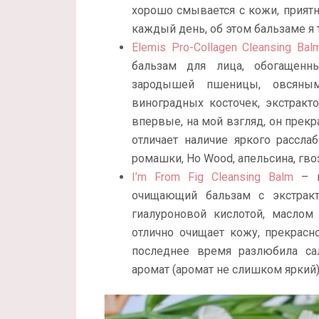
хорошо смывается с кожи, приятн
каждый день, об этом бальзаме я
Elemis Pro-Collagen Cleansing Bal
бальзам для лица, обогащен
зародышей пшеницы, овсяны
виноградных косточек, экстракт
впервые, на мой взгляд, он прекр
отличает наличие яркого рассла
ромашки, Ho Wood, апельсина, гво
I’m From Fig Cleansing Balm
– и
очищающий бальзам с экстракт
гиалуроновой кислотой, маслом
отлично очищает кожу, прекрасн
последнее время разлюбила са
аромат (аромат не слишком яркий)