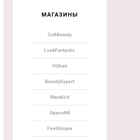
МАГАЗИНЫ
CultBeauty
LookFantastic
HQhair
BeautyExpert
ManKind
SpaceNK
FeelUnique