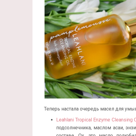
Теперь настала очередь масел для умы
Leahlani Tropical Enzyme Cleansing O
подсолнечника, маслом асаи, энз
составе. Ох, это масло полюби