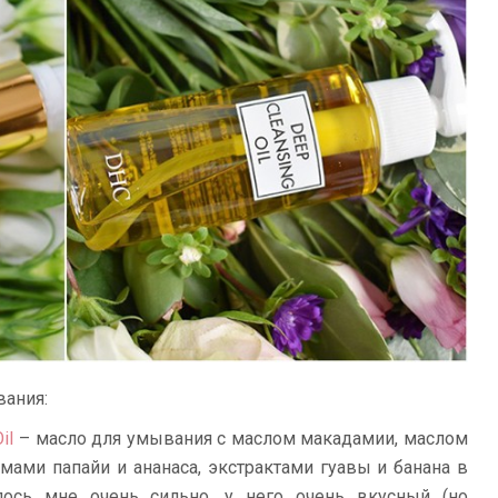
вания:
il
– масло для умывания с маслом макадамии, маслом
имами папайи и ананаса, экстрактами гуавы и банана в
лось мне очень сильно, у него очень вкусный (но