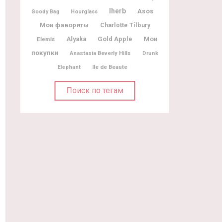
Iherb
Asos
Goody Bag
Hourglass
Мои фавориты
Charlotte Tilbury
Мои
Alyaka
Gold Apple
Elemis
покупки
Anastasia Beverly Hills
Drunk
Ile de Beaute
Elephant
Поиск по тегам