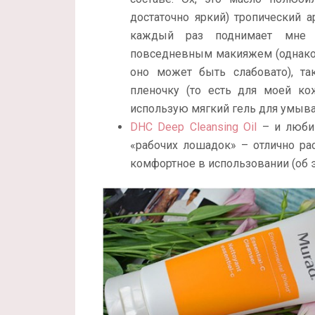
достаточно яркий) тропический а
каждый раз поднимает мне н
повседневным макияжем (однако 
оно может быть слабовато), т
пленочку (то есть для моей ко
использую мягкий гель для умыва
DHC Deep Cleansing Oil
– и любим
«рабочих лошадок» – отлично ра
комфортное в использовании (об 