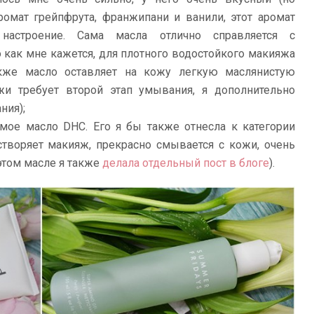
ромат грейпфрута, франжипани и ванили, этот аромат
астроение. Сама масла отлично справляется с
как мне кажется, для плотного водостойкого макияжа
акже масло оставляет на кожу легкую маслянистую
жи требует второй этап умывания, я дополнительно
ния);
ое масло DHC. Его я бы также отнесла к категории
створяет макияж, прекрасно смывается с кожи, очень
этом масле я также
делала отдельный пост в блоге
).