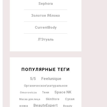
Sephora
Золотое Яблоко
CurrentBody
Л’Этуаль
ПОПУЛЯРНЫЕ ТЕГИ
5/5
Feelunique
Органическое\натуральное
Space NK
Omorovicza
Тени
Сухая
SkinStore
Маска для лица
BeautyExpert
кожа
Beauty