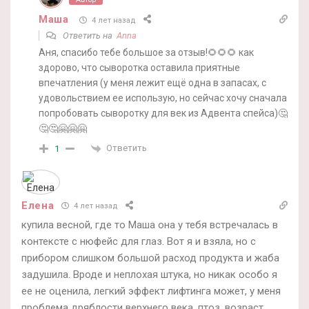
Маша
4 лет назад
Ответить на
Anna
Аня, спасибо тебе большое за отзыв!🌻🌻🌻 как
здорово, что сыворотка оставила приятные
впечатления (у меня лежит ещё одна в запасах, с
удовольствием ее использую, но сейчас хочу сначала
попробовать сыворотку для век из Адвента спейса)🤔
🤔🤔🤗🤗🤗
Ответить
1
Елена
4 лет назад
купила весной, где то Маша она у тебя встречалась в
контексте с нюфейс для глаз. Вот я и взяла, но с
прибором слишком большой расход продукта и жаба
задушила. Вроде и неплохая штука, но никак особо я
ее не оценила, легкий эффект лифтинга может, у меня
проблема дряблости верхнего века, птоз, возраст.