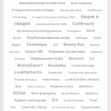
Американская косметика
Мои покупки
Рождественские наборы
Маска для лица
CultBeauty
Акции и
Goody Bag
Рождественские наборы 2021
скидки
CultBeauty
Anastasia Beverly Hills
Iherb
Органическое\натуральное
Hourglass
Комбинированная кожа
Asos
Gold
Наборы
Feelunique
Beauty Box
Apple
3/5
Beauty
Space NK
Новинки косметики
Heroes
Natasha
Нормальная кожа
Mankind
4/5
Denona
BeautyExpert
BeautyBay
Content Beauty
Lookfantastic
LoveLula
Сыворотка для лица
Lookfantastic Beauty
Huda Beauty
Черная пятница
Box
Жирная кожа
Omorovicza
SkinStore
HQHair
Мои фавориты
Sephora
Ile de Beaute
5/5
Адвент-календари
Тени
Drunk Elephant
Charlotte Tilbury
Сухая кожа
Dr Dennis Gross
Ren