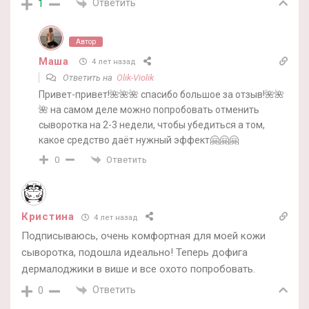
Ответить
1
Автор
Маша
4 лет назад
Ответить на
Olik-Violik
Привет-привет!🌺🌺🌺 спасибо большое за отзыв!🌺🌺
🌺 на самом деле можно попробовать отменить
сыворотка на 2-3 недели, чтобы убедиться а том,
какое средство даёт нужный эффект🤗🤗🤗
Ответить
0
Кристина
4 лет назад
Подписываюсь, очень комфортная для моей кожи
сыворотка, подошла идеально! Теперь дофига
дермалоджики в више и все охото попробовать.
Ответить
0