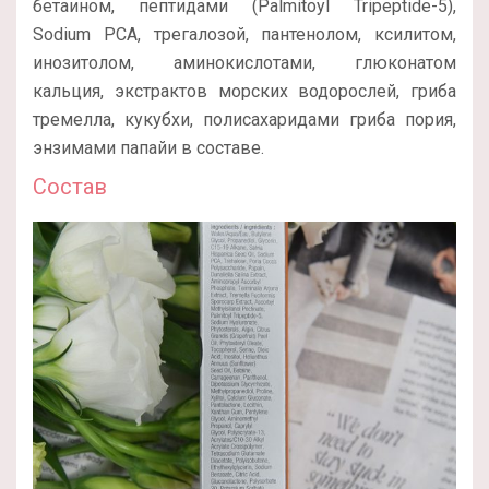
бетаином, пептидами (Palmitoyl Tripeptide-5),
Sodium PCA, трегалозой, пантенолом, ксилитом,
инозитолом, аминокислотами, глюконатом
кальция, экстрактов морских водорослей, гриба
тремелла, кукубхи, полисахаридами гриба пория,
энзимами папайи в составе.
Состав