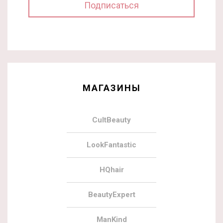
МАГАЗИНЫ
CultBeauty
LookFantastic
HQhair
BeautyExpert
ManKind