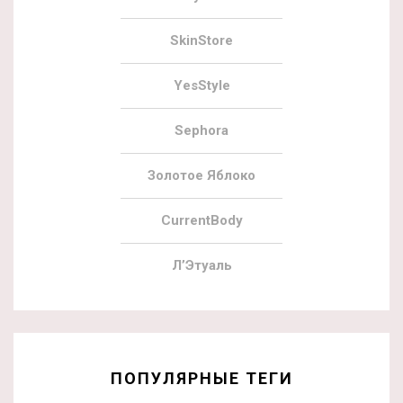
SkinStore
YesStyle
Sephora
Золотое Яблоко
CurrentBody
Л’Этуаль
ПОПУЛЯРНЫЕ ТЕГИ