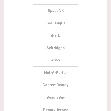
SpaceNK
FeelUnique
iHerb
Selfridges
Asos
Net-A-Porter
ContentBeauty
BeautyBay
BeautyHeroes