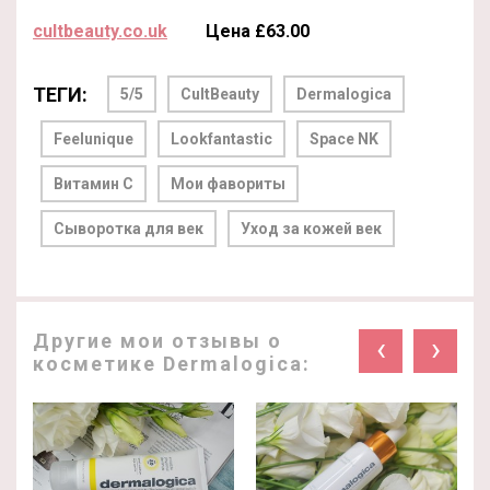
cultbeauty.co.uk
Цена £63.00
ТЕГИ:
5/5
CultBeauty
Dermalogica
Feelunique
Lookfantastic
Space NK
Витамин С
Мои фавориты
Сыворотка для век
Уход за кожей век
Другие мои отзывы о
‹
›
косметике Dermalogica: