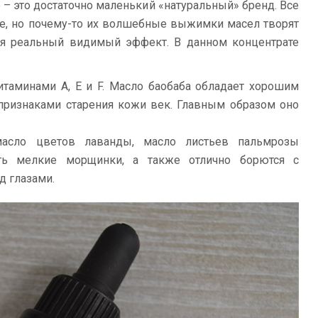
 – это достаточно маленький «натуральный» бренд. Все
ые, но почему-то их волшебные выжимки масел творят
ая реальный видимый эффект. В данном концентрате
итаминами A, E и F. Масло баобаба обладает хорошим
признаками старения кожи век. Главным образом оно
масло цветов лаванды, масло листьев пальмрозы
ть мелкие морщинки, а также отлично борются с
д глазами.