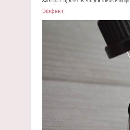
Sarsaparilla) дает очень достойный эфф
Эффект