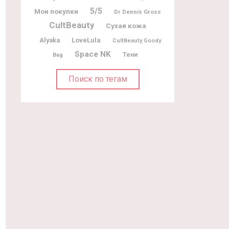
5/5
Мои покупки
Dr Dennis Gross
CultBeauty
Сухая кожа
Alyaka
LoveLula
CultBeauty Goody
Space NK
Тени
Bag
Поиск по тегам