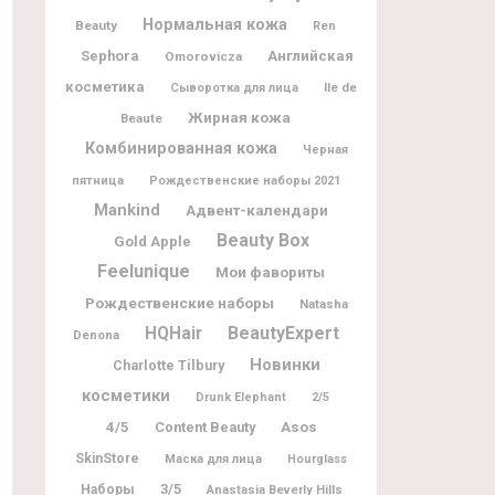
Нормальная кожа
Beauty
Ren
Sephora
Английская
Omorovicza
косметика
Ile de
Сыворотка для лица
Жирная кожа
Beaute
Комбинированная кожа
Черная
пятница
Рождественские наборы 2021
Mankind
Адвент-календари
Beauty Box
Gold Apple
Feelunique
Мои фавориты
Рождественские наборы
Natasha
BeautyExpert
HQHair
Denona
Новинки
Charlotte Tilbury
косметики
Drunk Elephant
2/5
4/5
Content Beauty
Asos
SkinStore
Маска для лица
Hourglass
3/5
Наборы
Anastasia Beverly Hills