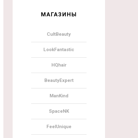
МАГАЗИНЫ
CultBeauty
LookFantastic
HQhair
BeautyExpert
ManKind
SpaceNK
FeelUnique