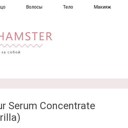
цо
Волосы
Тело
Макияж
ur Serum Concentrate
illa)