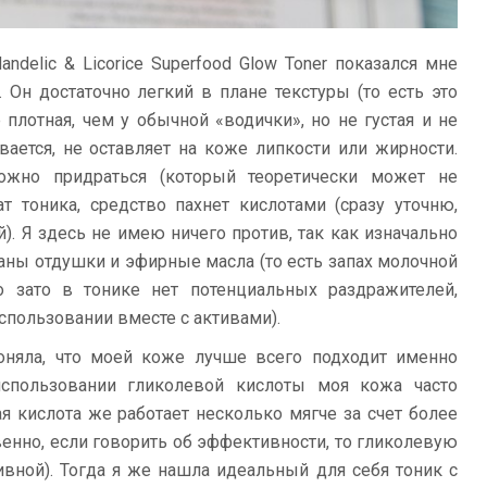
ndelic & Licorice Superfood Glow Toner показался мне
Он достаточно легкий в плане текстуры (то есть это
е плотная, чем у обычной «водички», но не густая и не
вается, не оставляет на коже липкости или жирности.
ожно придраться (который теоретически может не
ат тоника, средство пахнет кислотами (сразу уточню,
й). Я здесь не имею ничего против, так как изначально
ваны отдушки и эфирные масла (то есть запах молочной
о зато в тонике нет потенциальных раздражителей,
пользовании вместе с активами).
оняла, что моей коже лучше всего подходит именно
использовании гликолевой кислоты моя кожа часто
я кислота же работает несколько мягче за счет более
енно, если говорить об эффективности, то гликолевую
вной). Тогда я же нашла идеальный для себя тоник с