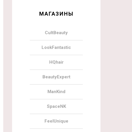
МАГАЗИНЫ
CultBeauty
LookFantastic
HQhair
BeautyExpert
ManKind
SpaceNK
FeelUnique