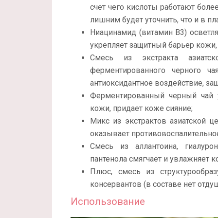
счет чего кислоты работают боле
лишним будет уточнить, что и в п
Ниацинамид (витамин В3) осветля
укрепляет защитный барьер кожи,
Смесь из экстракта азиатско
ферментированного черного ча
антиоксидантное воздействие, за
Ферментированный черный чай 
кожи, придает коже сияние;
Микс из экстрактов азиатской це
оказывает противовоспалительное
Смесь из аллантоина, гиалуро
пантенола смягчает и увлажняет к
Плюс, смесь из структурообраз
консервантов (в составе нет отду
Использование