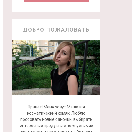
ДОБРО ПОЖАЛОВАТЬ
Привет! Меня зовут Маша и я
косметический хомяк! Люблю
пробовать новые баночки, выбирать
интересные продукты с не «пустыми»
составами, а также писать обо всем