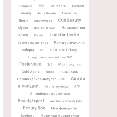
5/5
Content
SkinStore
Hourglass
Beauty
LoveLula
Ile de Beaute
CultBeauty
Iherb
Omorovicza
Нормальная
Alyaka
Beauty Heroes
Lookfantastic
кожа
Elemis
Рождественские
Сыворотка для лица
наборы
Charlotte Tilbury
2/5
Рождественские наборы 2021
Feelunique
Мои покупки
3/5
Gold Apple
Asos
Huda Beauty
Акции
Органическое\натуральное
и скидки
4/5
Черная пятница
Английская косметика
BeautyExpert
Anastasia Beverly Hills
Beauty Box
Мои фавориты
Новинки косметики
Sephora