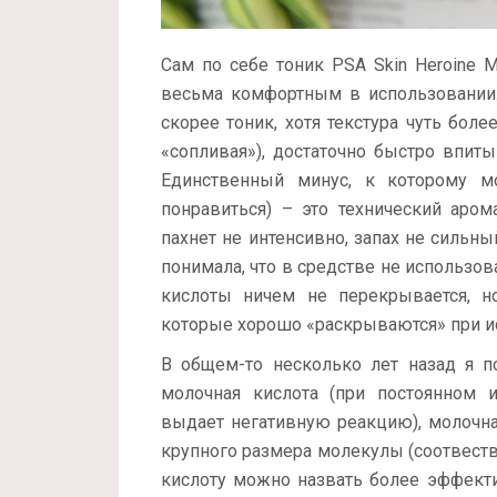
Сам по себе тоник PSA Skin Heroine Ma
весьма комфортным в использовании. 
скорее тоник, хотя текстура чуть боле
«сопливая»), достаточно быстро впиты
Единственный минус, к которому м
понравиться) – это технический аром
пахнет не интенсивно, запах не сильны
понимала, что в средстве не использо
кислоты ничем не перекрывается, н
которые хорошо «раскрываются» при ис
В общем-то несколько лет назад я п
молочная кислота (при постоянном 
выдает негативную реакцию), молочна
крупного размера молекулы (соотвеств
кислоту можно назвать более эффекти