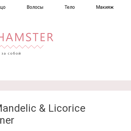
цо
Волосы
Тело
Макияж
andelic & Licorice
ner