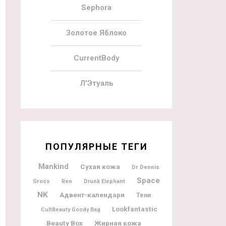
Sephora
Золотое Яблоко
CurrentBody
Л’Этуаль
ПОПУЛЯРНЫЕ ТЕГИ
Mankind
Сухая кожа
Dr Dennis
Space
Gross
Ren
Drunk Elephant
NK
Адвент-календари
Тени
Lookfantastic
CultBeauty Goody Bag
Beauty Box
Жирная кожа