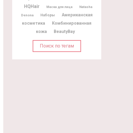
HQHair
Natasha
Маска для лица
Американская
Denona
Наборы
косметика
Комбинированная
BeautyBay
кожа
Поиск по тегам