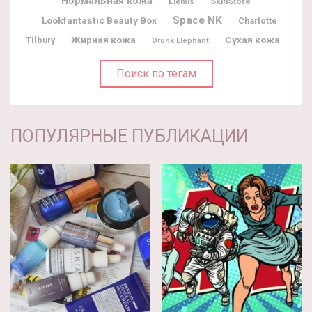
Нормальная кожа
Elemis
SkinStore
Space NK
Lookfantastic Beauty Box
Charlotte
Жирная кожа
Tilbury
Сухая кожа
Drunk Elephant
Поиск по тегам
ПОПУЛЯРНЫЕ ПУБЛИКАЦИИ