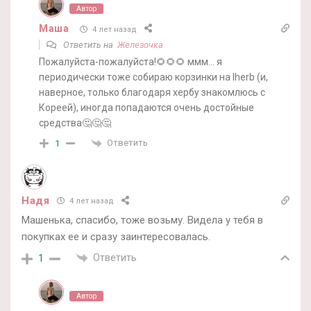
Автор
Маша
4 лет назад
Ответить на
Железочка
Пожалуйста-пожалуйста!🌻🌻🌻 ммм… я
периодически тоже собираю корзинки на Iherb (и,
наверное, только благодаря хербу знакомлюсь с
Кореей), иногда попадаются очень достойные
средства🤔🤔🤔
Ответить
1
Надя
4 лет назад
Машенька, спасибо, тоже возьму. Видела у тебя в
покупках ее и сразу заинтересовалась.
Ответить
1
Автор