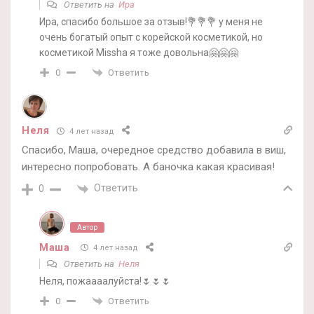
Ответить на
Ира
Ира, спасибо большое за отзыв!💐💐💐 у меня не
очень богатый опыт с корейской косметикой, но
косметикой Missha я тоже довольна🤗🤗🤗
Ответить
0
Неля
4 лет назад
Спасибо, Маша, очередное средство добавила в виш,
интересно попробовать. А баночка какая красивая!
Ответить
0
Автор
Маша
4 лет назад
Ответить на
Неля
Неля, пожаааалуйста!🌷🌷🌷
Ответить
0