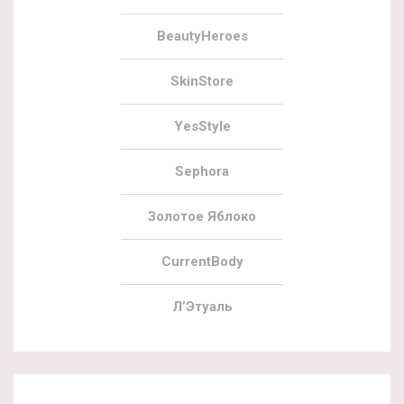
BeautyHeroes
SkinStore
YesStyle
Sephora
Золотое Яблоко
CurrentBody
Л’Этуаль