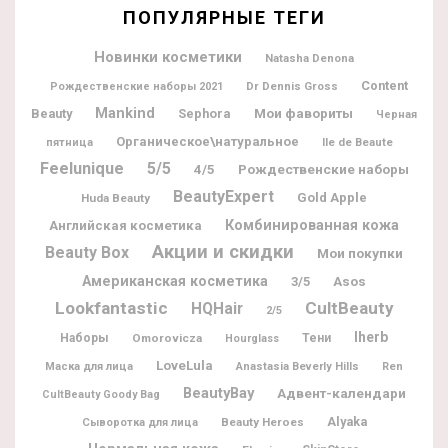
ПОПУЛЯРНЫЕ ТЕГИ
Новинки косметики
Natasha Denona
Content
Dr Dennis Gross
Рождественские наборы 2021
Mankind
Мои фавориты
Beauty
Sephora
Черная
Органическое\натуральное
Ile de Beaute
пятница
Feelunique
5/5
Рождественские наборы
4/5
BeautyExpert
Gold Apple
Huda Beauty
Комбинированная кожа
Английская косметика
Акции и скидки
Beauty Box
Мои покупки
Американская косметика
3/5
Asos
Lookfantastic
CultBeauty
HQHair
2/5
Iherb
Наборы
Omorovicza
Тени
Hourglass
LoveLula
Маска для лица
Anastasia Beverly Hills
Ren
BeautyBay
Адвент-календари
CultBeauty Goody Bag
Alyaka
Beauty Heroes
Сыворотка для лица