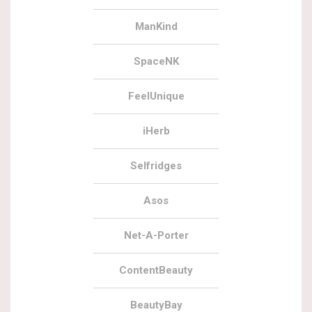
ManKind
SpaceNK
FeelUnique
iHerb
Selfridges
Asos
Net-A-Porter
ContentBeauty
BeautyBay