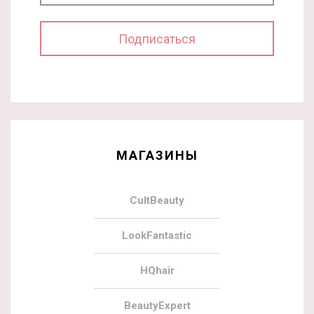
МАГАЗИНЫ
CultBeauty
LookFantastic
HQhair
BeautyExpert