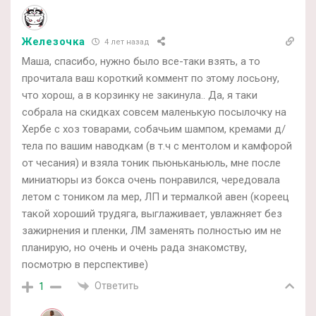
Железочка
4 лет назад
Маша, спасибо, нужно было все-таки взять, а то
прочитала ваш короткий коммент по этому лосьону,
что хорош, а в корзинку не закинула.. Да, я таки
собрала на скидках совсем маленькую посылочку на
Хербе с хоз товарами, собачьим шампом, кремами д/
тела по вашим наводкам (в т.ч с ментолом и камфорой
от чесания) и взяла тоник пьюньканьюль, мне после
миниатюры из бокса очень понравился, чередовала
летом с тоником ла мер, ЛП и термалкой авен (кореец
такой хороший трудяга, выглаживает, увлажняет без
зажирнения и пленки, ЛМ заменять полностью им не
планирую, но очень и очень рада знакомству,
посмотрю в перспективе)
Ответить
1