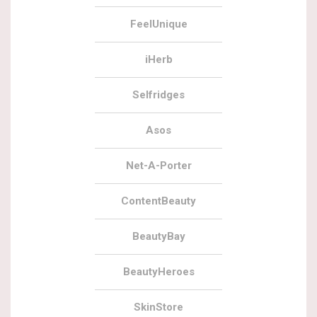
FeelUnique
iHerb
Selfridges
Asos
Net-A-Porter
ContentBeauty
BeautyBay
BeautyHeroes
SkinStore