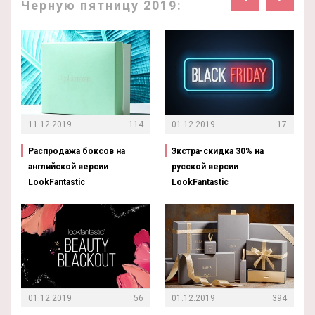
Черную пятницу 2019:
11.12.2019
114
01.12.2019
17
Распродажа боксов на
Экстра-скидка 30% на
английской версии
русской версии
LookFantastic
LookFantastic
01.12.2019
56
01.12.2019
394