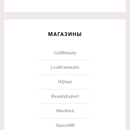
МАГАЗИНЫ
CultBeauty
LookFantastic
HQhair
BeautyExpert
ManKind
SpaceNK