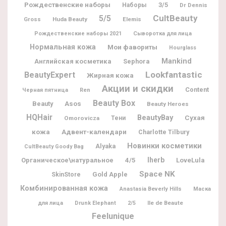
Рождественские наборы
3/5
Наборы
Dr Dennis
CultBeauty
5/5
Gross
Huda Beauty
Elemis
Рождественские наборы 2021
Сыворотка для лица
Нормальная кожа
Мои фавориты
Hourglass
Mankind
Английская косметика
Sephora
Lookfantastic
BeautyExpert
Жирная кожа
Акции и скидки
Content
Черная пятница
Ren
Beauty Box
Beauty
Asos
Beauty Heroes
HQHair
BeautyBay
Сухая
Omorovicza
Тени
Адвент-календари
кожа
Charlotte Tilbury
Новинки косметики
Alyaka
CultBeauty Goody Bag
Iherb
Органическое\натуральное
4/5
LoveLula
Space NK
Gold Apple
SkinStore
Комбинированная кожа
Anastasia Beverly Hills
Маска
Ile de Beaute
для лица
Drunk Elephant
2/5
Feelunique