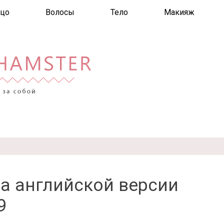
цо
Волосы
Тело
Макияж
а английской версии
9