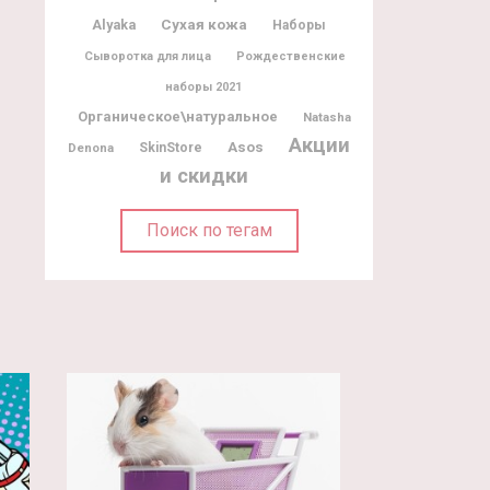
Alyaka
Сухая кожа
Наборы
Сыворотка для лица
Рождественские
наборы 2021
Органическое\натуральное
Natasha
Акции
Asos
Denona
SkinStore
и скидки
Поиск по тегам