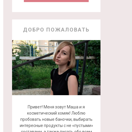
ДОБРО ПОЖАЛОВАТЬ
Привет! Меня зовут Маша и я
косметический хомяк! Люблю
пробовать новые баночки, выбирать
интересные продукты с не «пустыми»
составами, а также писать обо всем