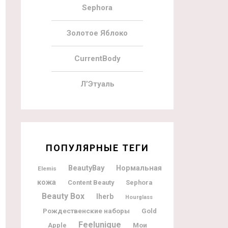
Sephora
Золотое Яблоко
CurrentBody
Л’Этуаль
ПОПУЛЯРНЫЕ ТЕГИ
BeautyBay
Нормальная
Elemis
кожа
Content Beauty
Sephora
Beauty Box
Iherb
Hourglass
Рождественские наборы
Gold
Feelunique
Мои
Apple