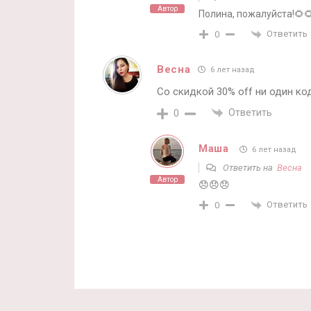
Автор
Полина, пожалуйста!🌻🌻
Ответить
0
Весна
6 лет назад
Со скидкой 30% off ни один ко
Ответить
0
Маша
6 лет назад
Ответить на
Весна
Автор
😞😞😞
Ответить
0