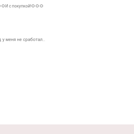
🌻И с покупкой!🌻🌻🌻
д у меня не сработал…