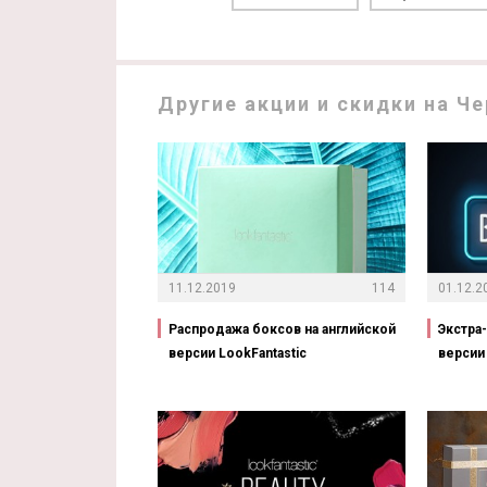
Другие акции и скидки на Че
11.12.2019
114
01.12.2
Распродажа боксов на английской
Экстра
версии LookFantastic
версии 