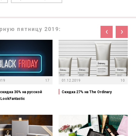
рную пятницу 2019:
‹
›
019
17
01.12.2019
10
-скидка 30% на русской
Скидка 27% на The Ordinary
LookFantastic