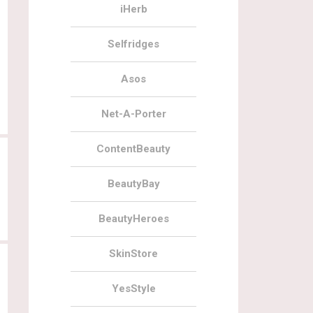
iHerb
Selfridges
29.11.2019
0
29.11.2019
Черная пятница на BeautyBay 2019
Черная пятница на LookFantastic
Asos
2019
Net-A-Porter
ContentBeauty
BeautyBay
BeautyHeroes
SkinStore
YesStyle