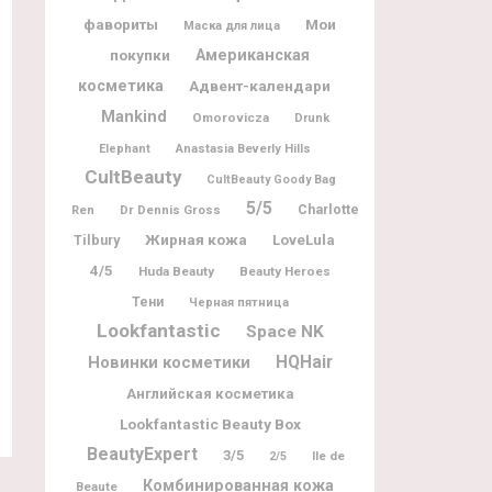
фавориты
Мои
Маска для лица
покупки
Американская
косметика
Адвент-календари
Mankind
Omorovicza
Drunk
Elephant
Anastasia Beverly Hills
CultBeauty
CultBeauty Goody Bag
5/5
Charlotte
Dr Dennis Gross
Ren
Жирная кожа
Tilbury
LoveLula
4/5
Huda Beauty
Beauty Heroes
Тени
Черная пятница
Lookfantastic
Space NK
Новинки косметики
HQHair
Английская косметика
Lookfantastic Beauty Box
BeautyExpert
3/5
Ile de
2/5
Комбинированная кожа
Beaute