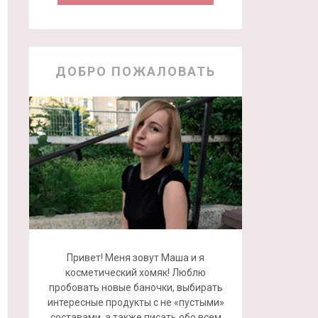
ДОБРО ПОЖАЛОВАТЬ
Привет! Меня зовут Маша и я
косметический хомяк! Люблю
пробовать новые баночки, выбирать
интересные продукты с не «пустыми»
составами, а также писать обо всем