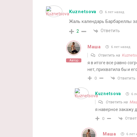
Kuznetsova
6 лет назад
Жаль календарь Барбареллы за
Ответить
2
Маша
6 лет назад
Ответить на
Kuznets
Автор
я в итоге все равно со
нет, прихватила бы и его
Ответить
0
Kuznetsova
6 л
Ответить на
Ма
я наверное закажу д
Ответ
0
Маша
6 лет 