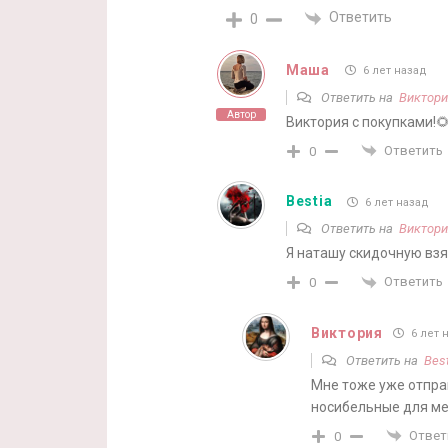
Ответить
0
Маша
6 лет назад
Ответить на
Виктори
Автор
Виктория с покупками!🌻
Ответить
0
Bestia
6 лет назад
Ответить на
Виктори
Я наташу скидочную взя
Ответить
0
Виктория
6 лет 
Ответить на
Best
Мне тоже уже отпра
носибельные для м
Ответ
0