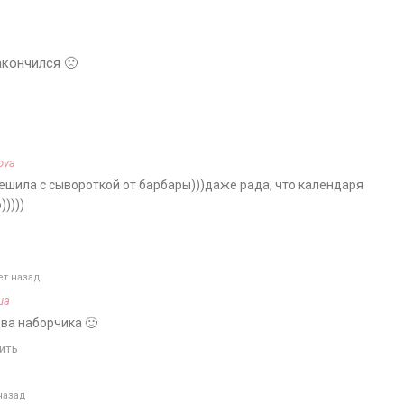
кончился 🙁
ova
грешила с сывороткой от барбары)))даже рада, что календаря
)))))
ет назад
ша
ва наборчика 🙂
ить
назад