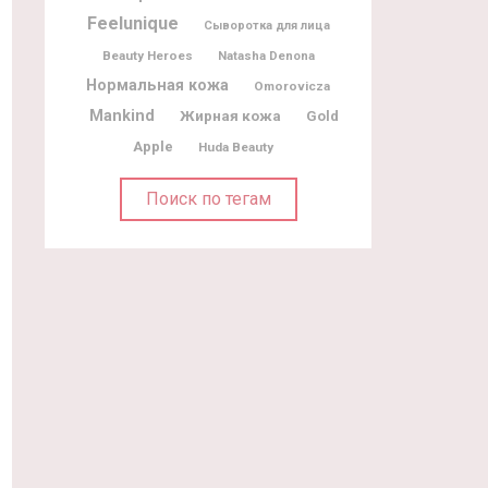
Feelunique
Сыворотка для лица
Beauty Heroes
Natasha Denona
Нормальная кожа
Omorovicza
Mankind
Жирная кожа
Gold
Apple
Huda Beauty
Поиск по тегам