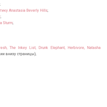
;
у Anastasia Beverly Hills
;
y
;
a Sturm
;
, The Inkey List, Drunk Elephant, Herbivore, Natasha
ии внизу страницы);