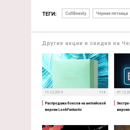
ТЕГИ:
CultBeauty
Черная пятница
Другие акции и скидки на Че
11.12.2019
114
01.12.2
Распродажа боксов на английской
Экстра
версии LookFantastic
версии 