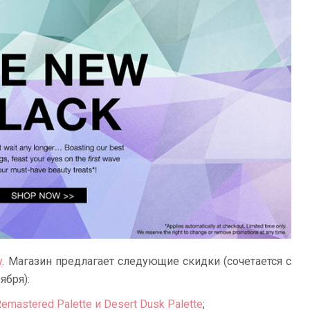
y
. Магазин предлагает следующие скидки (сочетается с
ября):
mastered Palette и Desert Dusk Palette
;