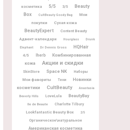
5/5
Beauty
косметика
3/5
Box
Мои
CultBeauty Goody Bag
покупки
Сухая кожа
BeautyExpert
Content Beauty
Адвент-календари
Hourglass
Drunk
HQHair
Dr Dennis Gross
Elephant
Iherb
Комбинированная
4/5
Акции и скидки
кожа
Space NK
SkinStore
Наборы
Новинки
Мои фавориты
Тени
CultBeauty
косметики
Anastasia
BeautyBay
LoveLula
Beverly Hills
Charlotte Tilbury
Ile de Beaute
Lookfantastic Beauty Box
2/5
Органическое\натуральное
Американская косметика