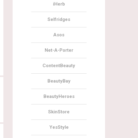
iHerb
Selfridges
Asos
29.11.2019
0
29.11.2019
Черная пятница на BeautyBay 2019
Черная пятница на LookFantastic
Net-A-Porter
2019
ContentBeauty
BeautyBay
BeautyHeroes
SkinStore
YesStyle