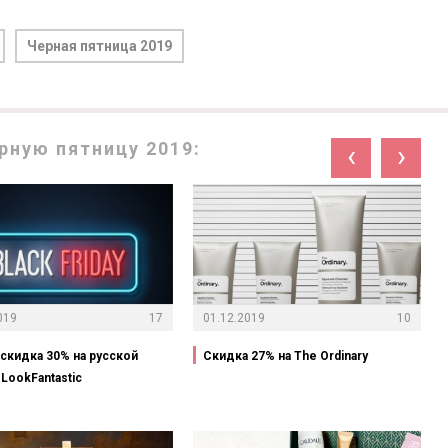
Черная пятница 2019
рную пятницу 2019:
‹
›
019
17
01.12.2019
10
-скидка 30% на русской
Скидка 27% на The Ordinary
LookFantastic