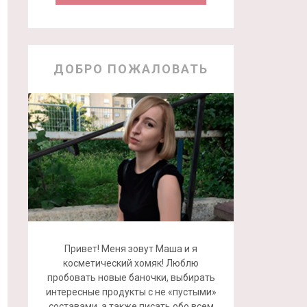
ДОБРО ПОЖАЛОВАТЬ
Привет! Меня зовут Маша и я
косметический хомяк! Люблю
пробовать новые баночки, выбирать
интересные продукты с не «пустыми»
составами, а также писать обо всем