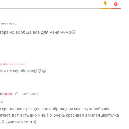
 лет назад
торе,но вообще все для меня мимо🤧
а Малиновская
няя же коробочка😊😊😊
вская
6 лет назад
ша
по сравнении с рф, дёшево набрала,они мне эту коробочку
ают, вот и стыдно мне. Но, очень красивая и милая шкатулка
👏 (совесть чиста)