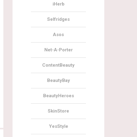
iHerb
29.11.2019
0
29.11.2019
Selfridges
Черная пятница на BeautyBay 2019
Черная пятница на LookFantastic
2019
Asos
Net-A-Porter
ContentBeauty
BeautyBay
29.11.2019
84
29.11.2019
BeautyHeroes
Черная пятница на FeelUnique 2019
Скидка 27% на коробочки
LookFantastic
SkinStore
YesStyle