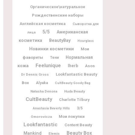
Органическое\натуральное
Рождественские наборы
Английская косметика
Сыворотка для
5/5
Американская
лица
BeautyBay
косметика
Hourglass
Новинки косметики
Мои
фавориты
Нормальная
Тени
Feelunique
кожа
Iherb
Asos
Lookfantastic Beauty
Dr Dennis Gross
Box
Alyaka
CultBeauty Goody Bag
Natasha Denona
Huda Beauty
CultBeauty
Charlotte Tilbury
3/5
Anastasia Beverly Hills
Мои покупки
Omorovicza
Lookfantastic
Content Beauty
Beauty Box
Mankind
Elemis