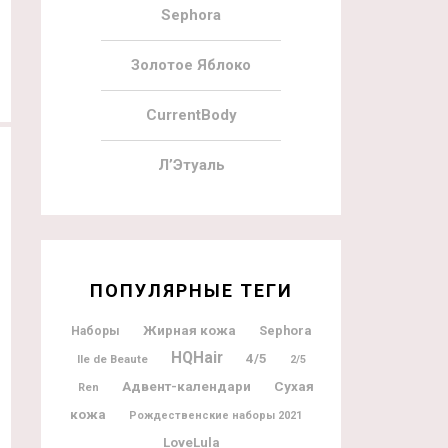
Sephora
Золотое Яблоко
CurrentBody
Л’Этуаль
ПОПУЛЯРНЫЕ ТЕГИ
Жирная кожа
Sephora
Наборы
HQHair
4/5
Ile de Beaute
2/5
Адвент-календари
Сухая
Ren
кожа
Рождественские наборы 2021
LoveLula