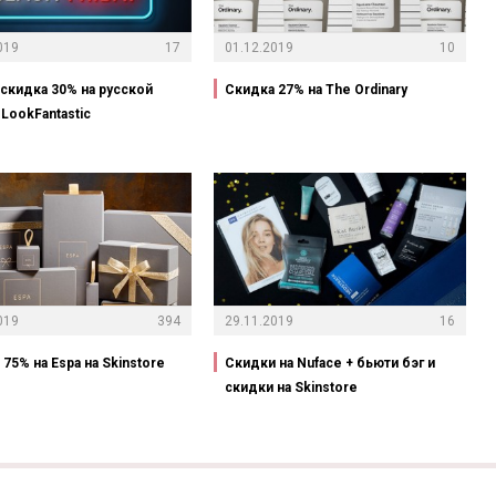
019
17
01.12.2019
10
-скидка 30% на русской
Скидка 27% на The Ordinary
LookFantastic
019
394
29.11.2019
16
75% на Espa на Skinstore
Скидки на Nuface + бьюти бэг и
скидки на Skinstore