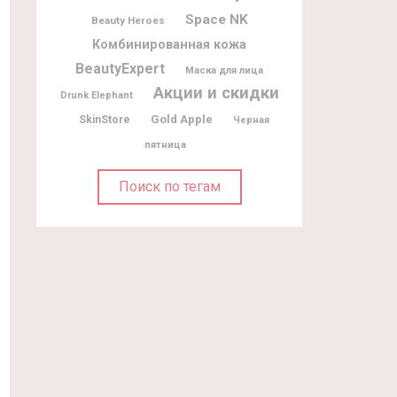
Space NK
Beauty Heroes
Комбинированная кожа
BeautyExpert
Маска для лица
Акции и скидки
Drunk Elephant
Gold Apple
SkinStore
Черная
пятница
Поиск по тегам