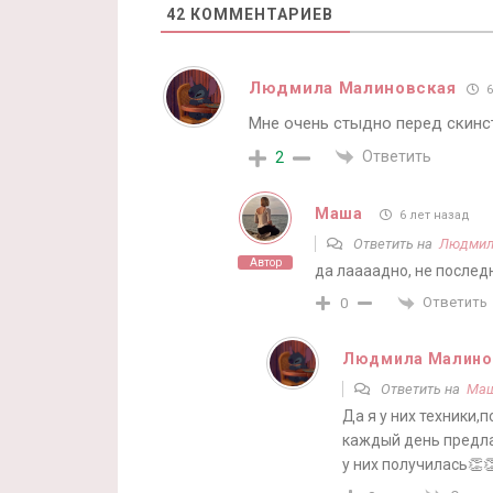
42
КОММЕНТАРИЕВ
Людмила Малиновская
6
Мне очень стыдно перед скинс
Ответить
2
Маша
6 лет назад
Ответить на
Людмил
Автор
да лаааадно, не послед
Ответить
0
Людмила Малино
Ответить на
Ма
Да я у них техники,
каждый день предлаг
у них получилась👏