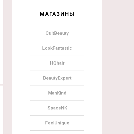
МАГАЗИНЫ
CultBeauty
LookFantastic
HQhair
BeautyExpert
ManKind
SpaceNK
FeelUnique