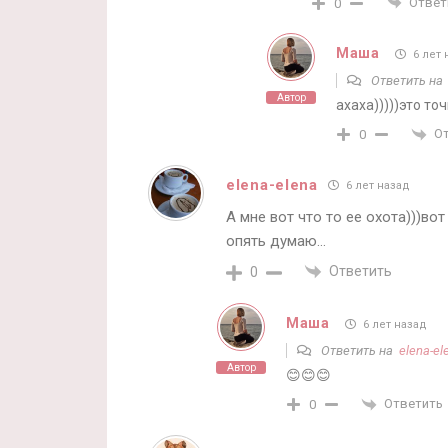
Ответ
0
Маша
6 лет 
Ответить н
Автор
ахаха)))))это то
О
0
elena-elena
6 лет назад
А мне вот что то ее охота)))во
опять думаю…
Ответить
0
Маша
6 лет назад
Ответить на
elena-el
Автор
😊😊😊
Ответить
0