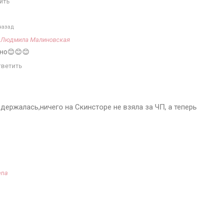
ить
назад
а
Людмила Малиновская
чно😊😊😊
тветить
т держалась,ничего на Скинсторе не взяла за ЧП, а теперь
ena