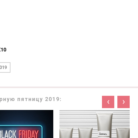
X10
019
рную пятницу 2019:
‹
›