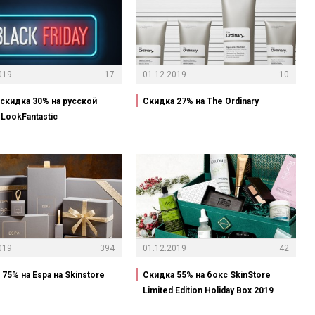
019
17
01.12.2019
10
-скидка 30% на русской
Скидка 27% на The Ordinary
LookFantastic
019
394
01.12.2019
42
75% на Espa на Skinstore
Скидка 55% на бокс SkinStore
Limited Edition Holiday Box 2019