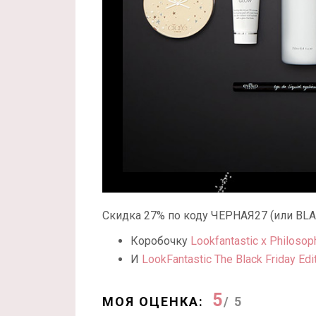
Скидка 27% по коду ЧЕРНАЯ27 (или BLA
Коробочку
Lookfantastic x Philosop
И
LookFantastic The Black Friday Edi
5
МОЯ ОЦЕНКА:
/ 5