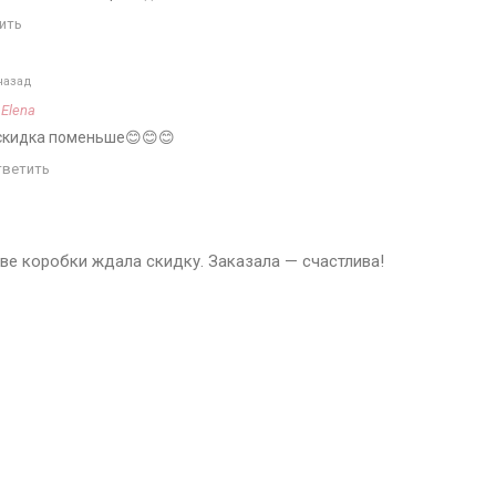
ить
назад
а
Elena
 скидка поменьше😊😊😊
тветить
две коробки ждала скидку. Заказала — счастлива!