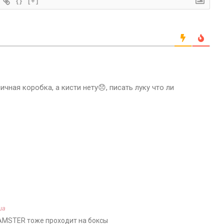
{}
[+]
чная коробка, а кисти нету😞, писать луку что ли
ша
HAMSTER тоже проходит на боксы