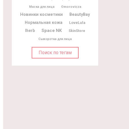
Omorovicza
Маска для лица
Новинки косметики
BeautyBay
Нормальная кожа
LoveLula
Space NK
Iherb
SkinStore
Сыворотка для лица
Поиск по тегам