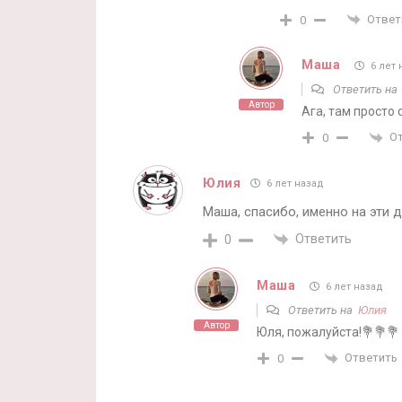
Ответ
0
Маша
6 лет 
Ответить н
Автор
Ага, там просто
О
0
Юлия
6 лет назад
Маша, спасибо, именно на эти 
Ответить
0
Маша
6 лет назад
Ответить на
Юлия
Автор
Юля, пожалуйста!💐💐💐
Ответить
0