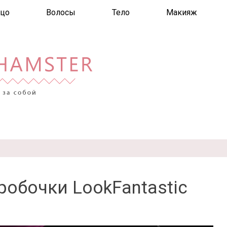
цо
Волосы
Тело
Макияж
робочки LookFantastic