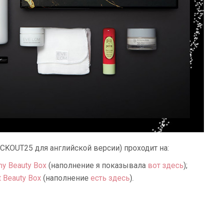
CKOUT25 для английской версии) проходит на:
hy Beauty Box
(наполнение я показывала
вот здесь
);
t Beauty Box
(наполнение
есть здесь
).