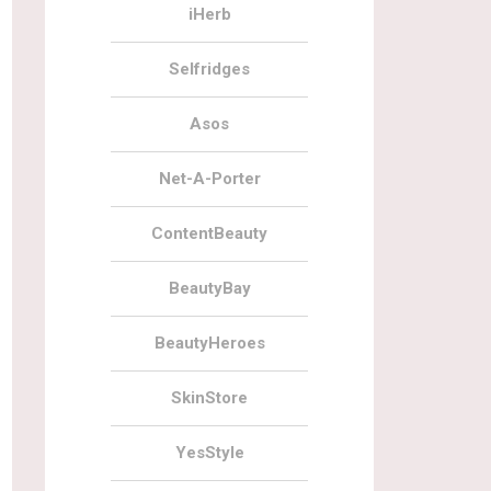
iHerb
Selfridges
29.11.2019
16
29.11.2019
Asos
Скидки на Nuface + бьюти бэг и
Черная пятница на FeelUnique 2
Net-A-Porter
скидки на Skinstore
ContentBeauty
BeautyBay
BeautyHeroes
29.11.2019
0
29.11.2019
SkinStore
Черная пятница на BeautyBay 2019
Черная пятница на LookFantastic
YesStyle
2019