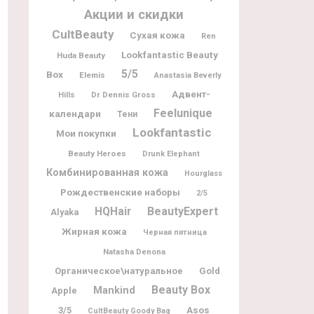
Акции и скидки
CultBeauty
Сухая кожа
Ren
Lookfantastic Beauty
Huda Beauty
5/5
Box
Elemis
Anastasia Beverly
Адвент-
Dr Dennis Gross
Hills
Feelunique
календари
Тени
Lookfantastic
Мои покупки
Beauty Heroes
Drunk Elephant
Комбинированная кожа
Hourglass
Рождественские наборы
2/5
BeautyExpert
HQHair
Alyaka
Жирная кожа
Черная пятница
Natasha Denona
Органическое\натуральное
Gold
Beauty Box
Mankind
Apple
3/5
Asos
CultBeauty Goody Bag