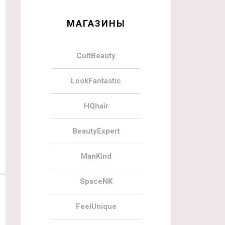
МАГАЗИНЫ
CultBeauty
LookFantastic
HQhair
BeautyExpert
ManKind
SpaceNK
FeelUnique