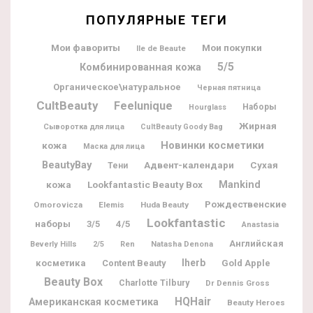
ПОПУЛЯРНЫЕ ТЕГИ
Мои фавориты
Мои покупки
Ile de Beaute
5/5
Комбинированная кожа
Органическое\натуральное
Черная пятница
CultBeauty
Feelunique
Наборы
Hourglass
Жирная
Сыворотка для лица
CultBeauty Goody Bag
Новинки косметики
кожа
Маска для лица
BeautyBay
Адвент-календари
Сухая
Тени
Lookfantastic Beauty Box
Mankind
кожа
Рождественские
Omorovicza
Elemis
Huda Beauty
Lookfantastic
наборы
3/5
4/5
Anastasia
Английская
Natasha Denona
Beverly Hills
2/5
Ren
Iherb
косметика
Content Beauty
Gold Apple
Beauty Box
Charlotte Tilbury
Dr Dennis Gross
HQHair
Американская косметика
Beauty Heroes