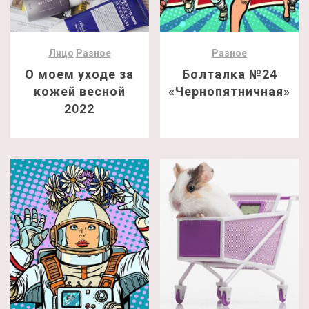
Лицо
Разное
Разное
О моем уходе за
Болталка №24
кожей весной
«Чернопятничная»
2022