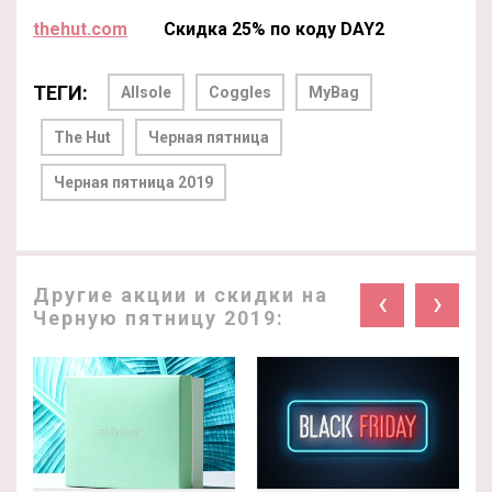
thehut.com
Скидка 25% по коду DAY2
ТЕГИ:
Allsole
Coggles
MyBag
The Hut
Черная пятница
Черная пятница 2019
Другие акции и скидки на
‹
›
Черную пятницу 2019: