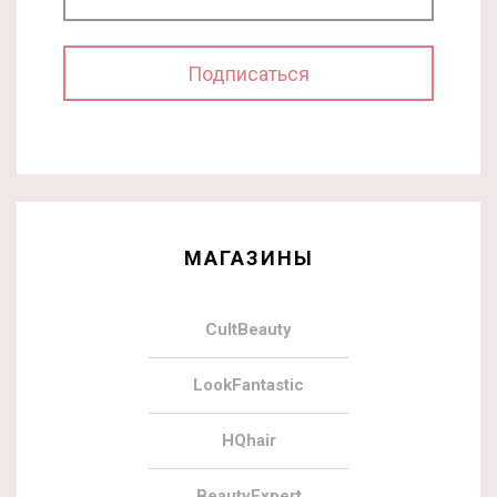
МАГАЗИНЫ
CultBeauty
LookFantastic
HQhair
BeautyExpert