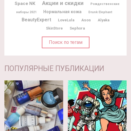
Акции и скидки
Space NK
Рождественские
Нормальная кожа
наборы 2021
Drunk Elephant
BeautyExpert
LoveLula
Asos
Alyaka
Sephora
SkinStore
Поиск по тегам
ПОПУЛЯРНЫЕ ПУБЛИКАЦИИ