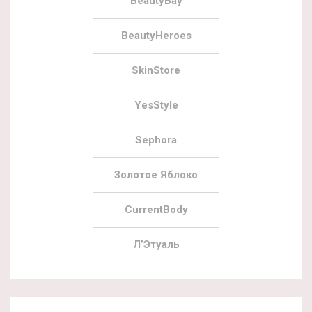
BeautyBay
BeautyHeroes
SkinStore
YesStyle
Sephora
Золотое Яблоко
CurrentBody
Л’Этуаль