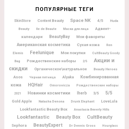
ПОПУЛЯРНЫЕ ТЕГИ
Space NK
Content Beauty
4/5
SkinStore
Huda
Адвент-
Beauty
Ile de Beaute
Маска для лица
BeautyBay
календари
Мои фавориты
Американская косметика
Сухая кожа
Ren
Feelunique
Мои покупки
Elemis
CultBeauty Goody
Акции и
Рождественские наборы
Bag
2/5
скидки
Органическое\натуральное
Beauty Heroes
Комбинированная
Asos
Alyaka
Черная пятница
HQHair
кожа
Omorovicza
Рождественские наборы
5/5
Новинки косметики
Iherb
3/5
2021
Gold Apple
LoveLula
Natasha Denona
Drunk Elephant
Lookfantastic Beauty Box
Anastasia Beverly Hills
Lookfantastic
CultBeauty
Beauty Box
BeautyExpert
Sephora
Dr Dennis Gross
Hourglass