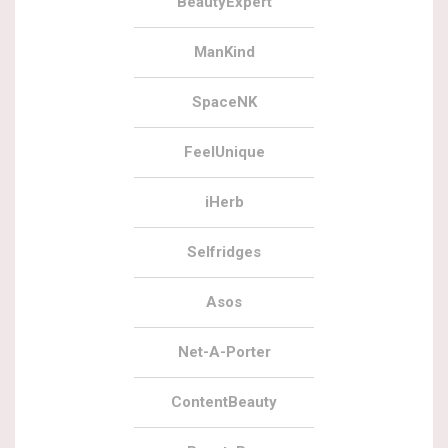
BeautyExpert
ManKind
SpaceNK
FeelUnique
iHerb
Selfridges
Asos
Net-A-Porter
ContentBeauty