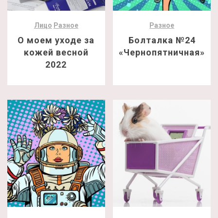
Лицо
Разное
Разное
О моем уходе за
Болталка №24
кожей весной
«Чернопятничная»
2022