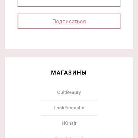
МАГАЗИНЫ
CultBeauty
LookFantastic
HQhair