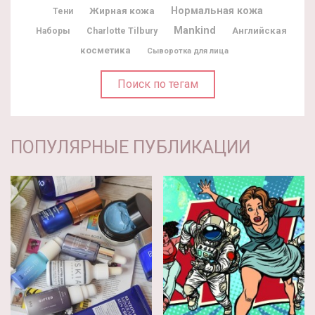
Жирная кожа
Нормальная кожа
Тени
Mankind
Charlotte Tilbury
Английская
Наборы
косметика
Сыворотка для лица
Поиск по тегам
ПОПУЛЯРНЫЕ ПУБЛИКАЦИИ