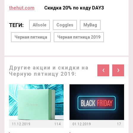
thehut.com
Скидка 20% по коду DAY3
ТЕГИ:
Allsole
Coggles
MyBag
Черная пятница
Черная пятница 2019
Другие акции и скидки на
‹
›
Черную пятницу 2019:
11.12.2019
114
01.12.2019
17