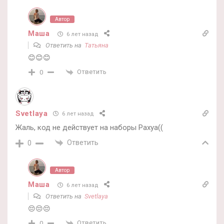
Автор
Маша
6 лет назад
Ответить на
Татьяна
😊😊😊
Ответить
0
Svetlaya
6 лет назад
Жаль, код не действует на наборы Рахуа((
Ответить
0
Автор
Маша
6 лет назад
Ответить на
Svetlaya
😔😔😔
Ответить
0