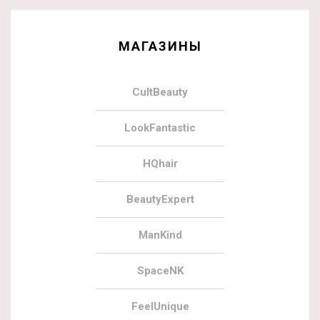
МАГАЗИНЫ
CultBeauty
LookFantastic
HQhair
BeautyExpert
ManKind
SpaceNK
FeelUnique