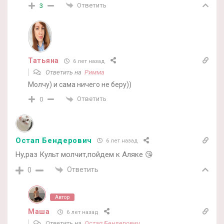
Ответить
3
Татьяна
6 лет назад
Ответить на
Римма
Молчу) и сама ничего не беру))
Ответить
0
Остап Бендерович
6 лет назад
Ну,раз Культ молчит,пойдем к Аляке 😘
Ответить
0
Автор
Маша
6 лет назад
Ответить на
Остап Бендерович