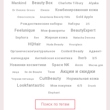
Beauty Box
Mankind
Charlotte Tilbury
Alyaka
Комбинированная кожа
Dr Dennis Gross
Elemis
Gold Apple
Omorovicza
Anastasia Beverly Hills
Рождественские наборы
Наборы
2/5
Feelunique
BeautyExpert
Мои фавориты
Жирная кожа
Sephora
Natasha Denona
Ren
HQHair
Huda Beauty
Hourglass
Адвент-
Органическое\натуральное
Content Beauty
календари
Iherb
Английская косметика
3/5
Новинки косметики
Space NK
Asos
Маска для
Акции и скидки
Ile de Beaute
Тени
лица
CultBeauty
Нормальная кожа
Черная пятница
Lookfantastic
Мои покупки
4/5
Drunk
Elephant
Поиск по тегам