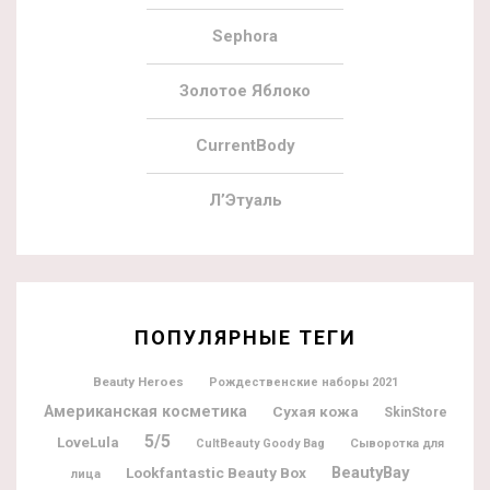
Sephora
Золотое Яблоко
CurrentBody
Л’Этуаль
ПОПУЛЯРНЫЕ ТЕГИ
Beauty Heroes
Рождественские наборы 2021
Американская косметика
Сухая кожа
SkinStore
5/5
LoveLula
CultBeauty Goody Bag
Сыворотка для
BeautyBay
Lookfantastic Beauty Box
лица