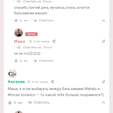
Ответить на
Маша
спасибо,третий день мучаюсь,очень хочется
бальзамчик махало
Ответить
0
Автор
Маша
6 лет назад
Ответить на
Ленча
не за что😊😊😊
Ответить
0
Аксиния
6 лет назад
Маша, а если выбирать между бальзамами Mahalo и
African botanics — то какой тебе больше понравился?)
Ответить
0