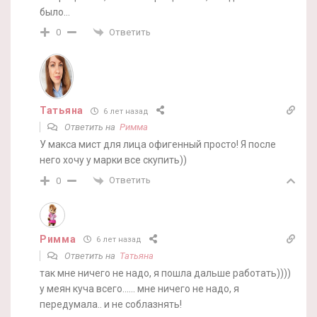
было…
Ответить
0
Татьяна
6 лет назад
Ответить на
Римма
У макса мист для лица офигенный просто! Я после
него хочу у марки все скупить))
Ответить
0
Римма
6 лет назад
Ответить на
Татьяна
так мне ничего не надо, я пошла дальше работать))))
у меян куча всего…… мне ничего не надо, я
передумала.. и не соблазнять!