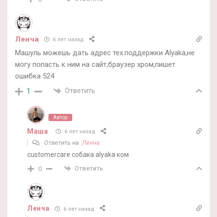
Ленча
6 лет назад
Машуль можешь дать адрес тех.поддержки Alyaka,не
могу попасть к ним на сайт,браузер хром,пишет
ошибка 524
Ответить
1
Автор
Маша
6 лет назад
Ответить на
Ленча
customercare собака alyaka ком
Ответить
0
Ленча
6 лет назад