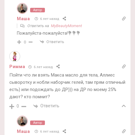
Автор
Маша
6 лет назад
Ответить на
MyBeautyMoment
Пожалуйста-пожалуйста!💐💐💐
Ответить
0
Римма
6 лет назад
Пойти что ли взять Макса масло для тела, Аллиес
сыворотку и нобли наборчик гелей, там прям отличный
есть) или подождать до ДР))) на ДР по моему 25%
дают? кто помнит?
Ответить
0
Автор
Маша
6 лет назад