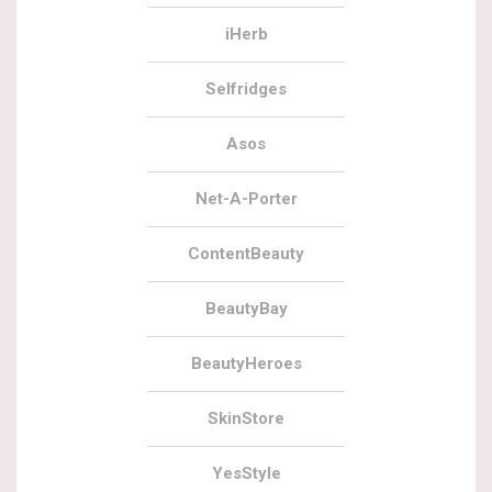
iHerb
Selfridges
Asos
Net-A-Porter
ContentBeauty
BeautyBay
BeautyHeroes
SkinStore
YesStyle