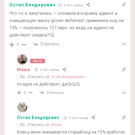
Остап Бендерович
6 лет назад
Что-то я запуталась — сложила в корзину адвент и
очищающую маску grown alchemist ,применила код на
15% — получилось 127 евро .но ведь на адвент не
действует скидка?🤔
Ответить
0
Автор
Маша
6 лет назад
Ответить на
Остап Бендерович
по идее не действует, да🤔🤔🤔
Ответить
0
Остап Бендерович
6 лет назад
Ответить на
Маша
блин,у меня оказывается старый код на 15% сработал