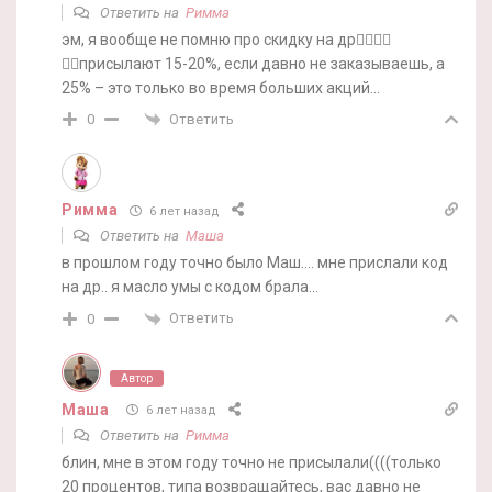
Ответить на
Римма
эм, я вообще не помню про скидку на др🤷‍♀️🤷‍♀️
🤷‍♀️присылают 15-20%, если давно не заказываешь, а
25% – это только во время больших акций…
Ответить
0
Римма
6 лет назад
Ответить на
Маша
в прошлом году точно было Маш…. мне прислали код
на др.. я масло умы с кодом брала…
Ответить
0
Автор
Маша
6 лет назад
Ответить на
Римма
блин, мне в этом году точно не присылали((((только
20 процентов, типа возвращайтесь, вас давно не