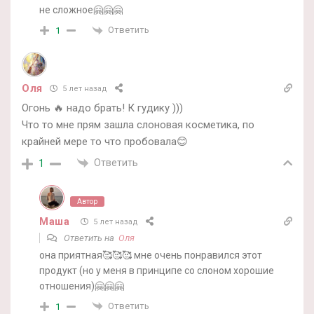
не сложное🤗🤗🤗
Ответить
1
Оля
5 лет назад
Огонь 🔥 надо брать! К гудику )))
Что то мне прям зашла слоновая косметика, по
крайней мере то что пробовала😊
Ответить
1
Автор
Маша
5 лет назад
Ответить на
Оля
она приятная🥰🥰🥰 мне очень понравился этот
продукт (но у меня в принципе со слоном хорошие
отношения)🤗🤗🤗
Ответить
1