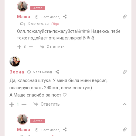
Автор
Маша
5 лет назад
Ответить на
Olga
Оля, пожалуйста-пожалуйста!🌸🌸🌸 Надеюсь, тебе
тоже подойдет эта мицеллярка!🤞🤞🤞
Ответить
0
Весна
5 лет назад
Да, классная штука. У меня была мини версия,
планирую взять 240 мл., всем советую)
А Маше спасибо за пост 🤍
Ответить
1
Автор
Маша
5 лет назад