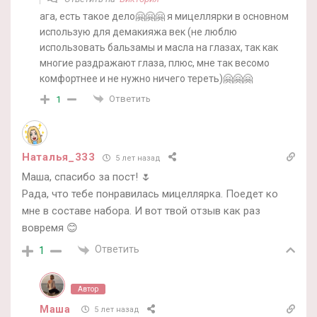
ага, есть такое дело🤗🤗🤗 я мицеллярки в основном
использую для демакияжа век (не люблю
использовать бальзамы и масла на глазах, так как
многие раздражают глаза, плюс, мне так весомо
комфортнее и не нужно ничего тереть)🤗🤗🤗
Ответить
1
Наталья_333
5 лет назад
Маша, спасибо за пост! 🌷
Рада, что тебе понравилась мицеллярка. Поедет ко
мне в составе набора. И вот твой отзыв как раз
вовремя 😊
Ответить
1
Автор
Маша
5 лет назад