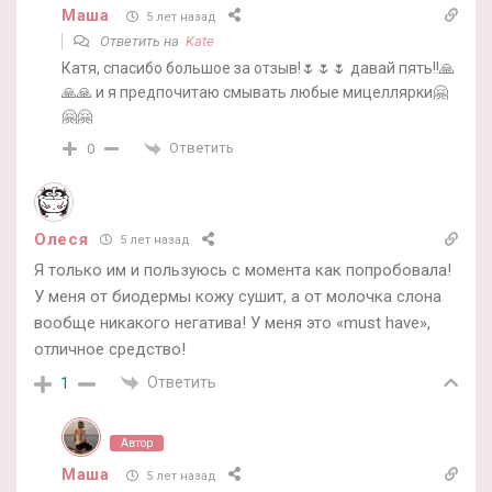
Маша
5 лет назад
Ответить на
Kate
Катя, спасибо большое за отзыв!🌷🌷🌷 давай пять!!🙏
🙏🙏 и я предпочитаю смывать любые мицеллярки🤗
🤗🤗
Ответить
0
Олеся
5 лет назад
Я только им и пользуюсь с момента как попробовала!
У меня от биодермы кожу сушит, а от молочка слона
вообще никакого негатива! У меня это «must have»,
отличное средство!
Ответить
1
Автор
Маша
5 лет назад