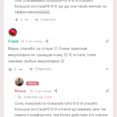
Оля, спасииииибо большое!!!🌸🌸🌸 И спасибо
большое за отзыв!🌸🌸🌸 да-да, она такая, мягкая, но
эффективная🤗🤗🤗
Ответить
0
Соня
5 лет назад
Маша, спасибо за отзыв 🙂 Очень приятная
мицеллярка не сушащая кожу 😉 Я, кстати, тоже
смываю любые мицеллярки 😉
Ответить
0
Автор
Маша
5 лет назад
Ответить на
Соня
Соня, пожалуйста-пожалуйста!🌻🌻🌻 И спасибо
большое за отзыв!🌻🌻🌻 и я всегда смываю, мне так
намного комфортнее, тем более действие это совсем