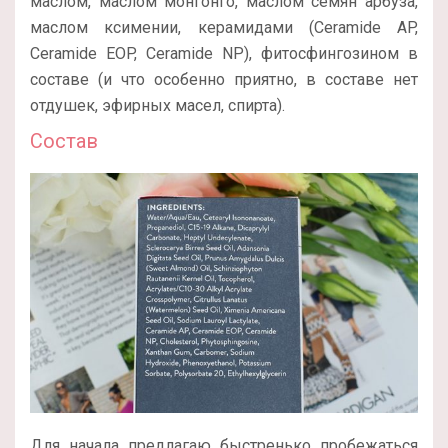
маслом, маслом монгонго, маслом семян арбуза,
маслом ксимении, керамидами (Ceramide AP,
Ceramide EOP, Ceramide NP), фитосфингозином в
составе (и что особенно приятно, в составе нет
отдушек, эфирных масел, спирта).
Состав
Для начала предлагаю быстренько пробежаться