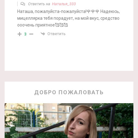
Ответить на
Наталья_333
Наташа, пожалуйста-пожалуйста!🌹🌹🌹 Надеюсь,
мицеллярка тебя порадует, на мой вкус, средство
ооочень приятное🥰🥰🥰
Ответить
3
ДОБРО ПОЖАЛОВАТЬ